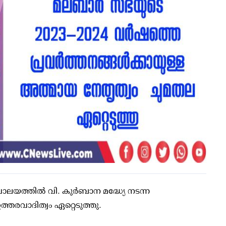
വാലയത്തിൽ വി. കുർബാന മദ്ധ്യേ നടന്ന
രവാദിത്വം ഏറ്റെടുത്തു.