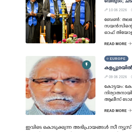
ബിരുദം; ചട
10 06 2026
ബേൺ: തലശേര
സയൻസിന്റെ ക
ഓഫ് തിയോളജ
READ MORE
EUROPE
കളപ്പുരയില
09 06 2026
കോട്ടയം: കോട
നിര്യാതനായി. 
ആലീസ് ടോമി
READ MORE
ഇവിടെ കൊടുക്കുന്ന അഭിപ്രായങ്ങള്‍ സീ ന്യ