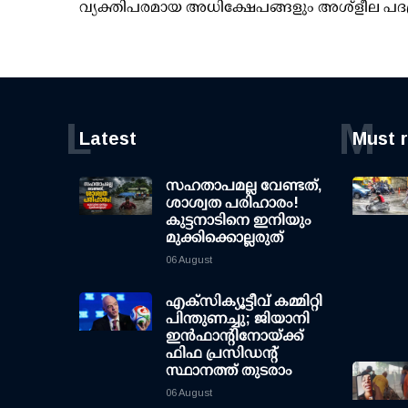
വ്യക്തിപരമായ അധിക്ഷേപങ്ങളും അശ്‌ളീല പദ
L
M
Latest
Must 
സഹതാപമല്ല വേണ്ടത്,
ശാശ്വത പരിഹാരം!
കുട്ടനാടിനെ ഇനിയും
മുക്കിക്കൊല്ലരുത്
06 August
എക്സിക്യൂട്ടീവ് കമ്മിറ്റി
പിന്തുണച്ചു; ജിയാനി
ഇന്‍ഫാന്റിനോയ്ക്ക്
ഫിഫ പ്രസിഡന്റ്
സ്ഥാനത്ത് തുടരാം
06 August