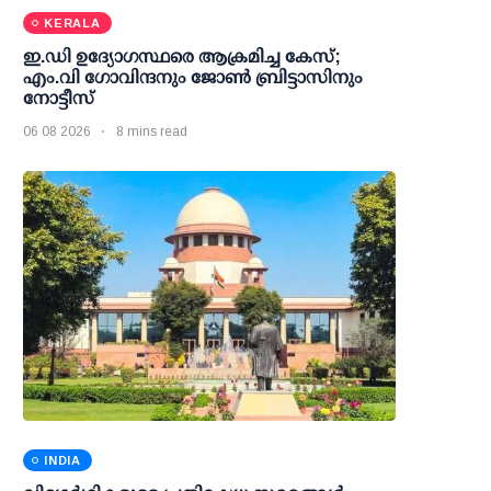
KERALA
ഇ.ഡി ഉദ്യോഗസ്ഥരെ ആക്രമിച്ച കേസ്;
എം.വി ഗോവിന്ദനും ജോണ്‍ ബ്രിട്ടാസിനും
നോട്ടീസ്
06 08 2026
8 mins read
INDIA