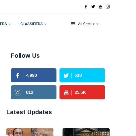
ERS
CLASSIFIEDS
All Sections
Follow Us
4,990
610
612
25.5
K
Latest Updates