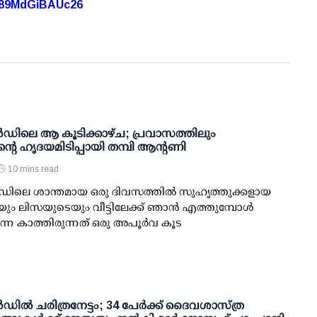
A89MdGiBAUc26
ലൻഡിലെ ആ കൂടിക്കാഴ്ച; പ്രവാസത്തിലും
്റെ ഹൃദയമിടിപ്പായി തമ്പി ആന്റണി
10 mins read
ലൻഡിലെ ശാന്തമായ ഒരു ദിവസത്തിൽ സുഹൃത്തുക്കളായ
യും ലിസയുടെയും വീട്ടിലേക്ക് ഞാൻ എത്തുമ്പോൾ
െ കാത്തിരുന്നത് ഒരു അപൂർവ കൂട
ലൻഡിൽ ചരിത്രനേട്ടം; 34 പേർക്ക് ദൈവശാസ്ത്ര