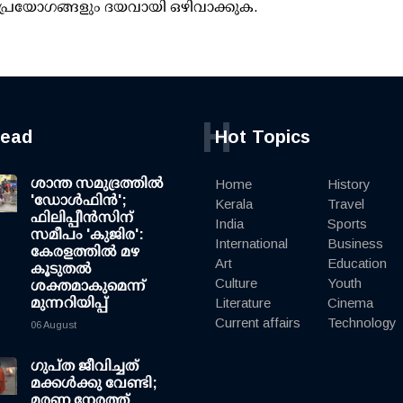
പ്രയോഗങ്ങളും ദയവായി ഒഴിവാക്കുക.
H
read
Hot Topics
ശാന്ത സമുദ്രത്തില്‍
Home
History
'ഡോള്‍ഫിന്‍';
Kerala
Travel
ഫിലിപ്പീന്‍സിന്
India
Sports
സമീപം 'കുജിര':
International
Business
കേരളത്തില്‍ മഴ
Art
Education
കൂടുതല്‍
Culture
Youth
ശക്തമാകുമെന്ന്
മുന്നറിയിപ്പ്
Literature
Cinema
Current affairs
Technology
06 August
ഗുപ്ത ജീവിച്ചത്
മക്കള്‍ക്കു വേണ്ടി;
മരണ നേരത്ത്