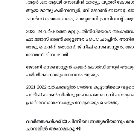
.ആർ .ഓ ആയി റോബിൻ മാത്യു, യൂത്ത് കോഓർഡിന
ആയ മാത്യു കരിമ്പന്നൂർ, ബിജോൺ ബാബു, ജ
ചാൾസ് തെക്കേക്കര, മാതൃവേദി പ്രസിഡന്റ് 
2023-24 വർഷത്തെ മറ്റു പ്രതിനിധിയോഗ അംഗങ്ങ
ഫാ.ജോസ് ഭരണിക്കുളങ്ങര SMCC ചാപ്ലിൻ, അനിൽ മ
രാജു, ഹെൻറി തോമസ്, ജിനീഷ് സെബാസ്റ്റ്യൻ, ജ
തോമസ്, ടിനു ടോമി.
ജോണി സെബാസ്റ്റ്യൻ ക്വയർ കോർഡിനേറ്റർ ആ
പരിശീലകനായും സേവനം തുടരും.
2021 2022 വർഷങ്ങളിൽ ഗൽവേ കൂട്ടായ്മയെ വളരെ 
പാരീഷ് കൗൺസിലിനു ഇടവക ജനം നന്ദി പറയുക
പ്രാർത്ഥനാശംസകളും നേരുകയും ചെയ്തു.
വാർത്തകൾക്ക് 📺 പിന്നിലെ സത്യമറിയാനും വേ
ചാനലിൽ അംഗമാകൂ 📲