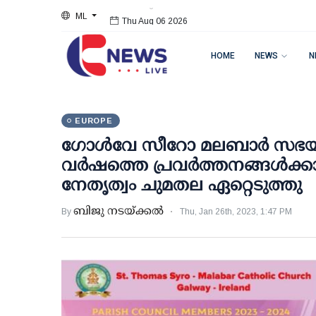
ML
Thu Aug 06 2026
HOME
NEWS
N
EUROPE
ഗോൾവേ സീറോ മലബാർ സഭയുട
വർഷത്തെ പ്രവർത്തനങ്ങൾക്ക
നേതൃത്വം ചുമതല ഏറ്റെടുത്തു
ബിജു നടയ്ക്കൽ
By
Thu, Jan 26th, 2023, 1:47 PM