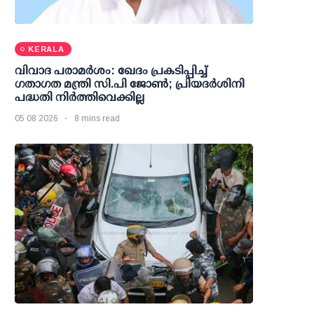
KERALA
വിവാദ പരാമര്‍ശം: ഖേദം പ്രകടിപ്പിച്ച്
ഗതാഗത മന്ത്രി സി.പി ജോണ്‍; പ്രിയദര്‍ശിനി
പദ്ധതി നിര്‍ത്തിവെക്കില്ല
05 08 2026
8 mins read