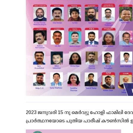
2023 ജനുവരി 15 നു മെർവ്യു ഹോളി ഫാമിലി ദേ
പ്രാർത്ഥനയോടെ പുതിയ പാരീഷ് കൗൺസിൽ ഉത്ത