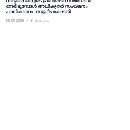
വിദ്യാര്‍ഥികളുടെ പ്രതിഷേധ സമരങ്ങള്‍
നേരിടുമ്പോള്‍ അധികൃതര്‍ സംയമനം
പാലിക്കണം: സുപ്രീം കോടതി
05 08 2026
8 mins read