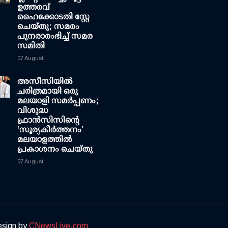
ഉത്തരവ്
ഹൈക്കോടതി സ്റ്റേ
ചെയ്തു; സമരം
പുനരാരംഭിച്ച് സമര
സമിതി
07 August
അസീസിയിൽ
ചരിത്രമായി ഒരു
മലയാളി സമർപ്പണം;
വിശുദ്ധ
ഫ്രാൻസിസിന്റെ
‘സൂര്യകീർത്തനം’
മലയാളത്തിൽ
പ്രകാശനം ചെയ്തു
07 August
esign by
CNewsLive.com