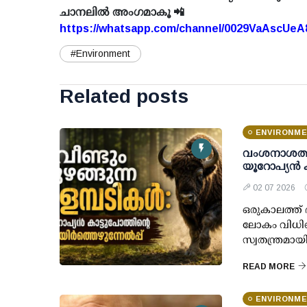
ചാനലിൽ അംഗമാകൂ 📲
https://whatsapp.com/channel/0029VaAscUe
#Environment
Related posts
ENVIRONM
വംശനാശത്തി
യൂറോപ്യന്‍ 
02 07 2026
ഒരുകാലത്ത് ഭ
ലോകം വിധിയ
സ്വതന്ത്രമായ
READ MORE
ENVIRONM