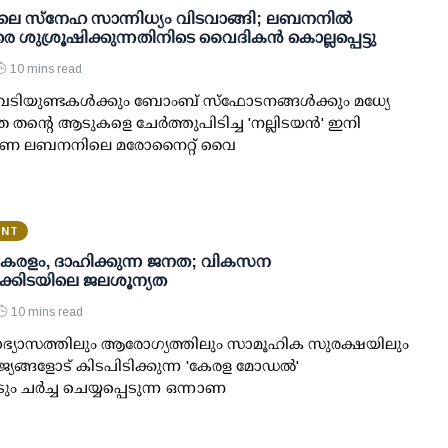
ിലെ സ്നേഹ സാന്നിധ്യം വിടവാങ്ങി; ലബനനിൽ
രെ ശുശ്രൂഷിക്കുന്നതിനിടെ വൈദികൻ കൊല്ലപ്പെട്ടു
10 mins read
: വെടിയുണ്ടകൾക്കും ബോംബ് സ്‌ഫോടനങ്ങൾക്കും മധ്യേ
 തന്റെ ആടുകളെ ചേർത്തുപിടിച്ച 'നല്ലിടയൻ' ഇനി
്ഷിണ ലബനനിലെ മരോനൈറ്റ് വൈ
ENT
 കേരളം, ദാഹിക്കുന്ന ജനത; വികസന
കിടയിലെ ജലശൂന്യത
10 mins read
യാഭ്യാസത്തിലും ആരോഗ്യത്തിലും സാമൂഹിക സുരക്ഷയിലും
യങ്ങളോട് കിടപിടിക്കുന്ന 'കേരള മോഡൽ'
ം ചർച്ച ചെയ്യപ്പെടുന്ന ഒന്നാണ