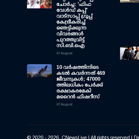
ചോര്‍ച്ച: 'ഫിഫ
വേള്‍ഡ് കപ്പ്'
വാട്സാപ്പ് ഗ്രൂപ്പ്
കേന്ദ്രീകരിച്ച്
ഞെട്ടിക്കുന്ന
വിവരങ്ങള്‍
പുറത്തുവിട്ട്
സി.ബി.ഐ
07 August
10 വര്‍ഷത്തിനിടെ
കടല്‍ കവര്‍ന്നത് 469
ജീവനുകള്‍; 47000
ത്തിലധികം പേര്‍ക്ക്
രക്ഷാകരമേകി
മറൈന്‍ ഫിഷറീസ്
07 August
© 2020 - 2026, CNewsLive | All rights reserved | D