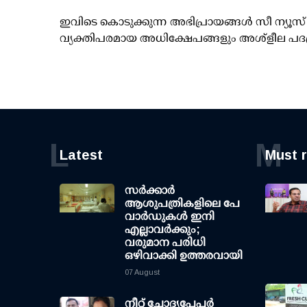
ഇവിടെ കൊടുക്കുന്ന അഭിപ്രായങ്ങള്‍ സീ ന്യ
വ്യക്തിപരമായ അധിക്ഷേപങ്ങളും അശ്‌ളീല പദ
L
M
Latest
Must 
സര്‍ക്കാര്‍
ആശുപത്രികളിലെ പേ
വാര്‍ഡുകള്‍ ഇനി
എല്ലാവര്‍ക്കും;
വരുമാന പരിധി
ഒഴിവാക്കി ഉത്തരവായി
07 August
നീറ്റ് ചോദ്യപേപ്പര്‍