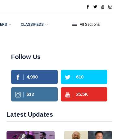
ERS
CLASSIFIEDS
All Sections
Follow Us
4,990
610
612
25.5
K
Latest Updates