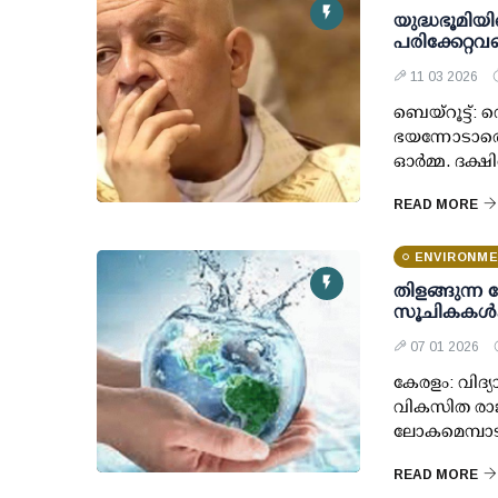
യുദ്ധഭൂമിയ
പരിക്കേറ്റവ
11 03 2026
ബെയ്‌റൂട്ട്
ഭയന്നോടാതെ
ഓർമ്മ. ദക
READ MORE
ENVIRONM
തിളങ്ങുന്ന
സൂചികകൾക്
07 01 2026
കേരളം: വിദ്
വികസിത രാജ്
ലോകമെമ്പാടു
READ MORE