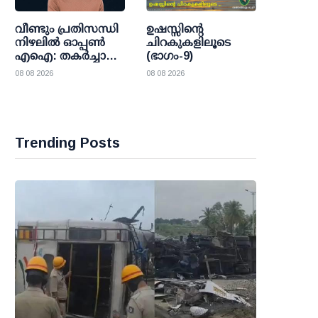
വീണ്ടും പ്രതിസന്ധി
ഉഷസ്സിന്റെ
നിഴലില്‍ ഓപ്പണ്‍
ചിറകുകളിലൂടെ
എഐ: തകര്‍ച്ചാ
(ഭാഗം-9)
മുന്നറിയിപ്പുകളെ
08 08 2026
08 08 2026
കാറ്റില്‍പ്പറത്തി
ശുഭാപ്തി
വിശ്വാസവുമായി
സാം ഓള്‍ട്ട്മാന്‍
Trending Posts