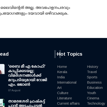
ൂസ് ലൈവിന്റെത് അല്ല. അവഹേളനപരവും
പ്രയോഗങ്ങളും ദയവായി ഒഴിവാക്കുക.
H
read
Hot Topics
'ബൈ മീ എ കോഫി'
Home
History
കാപ്പിക്കടയല്ല;
Kerala
Travel
വിമര്‍ശനങ്ങള്‍ക്ക്
India
Sports
മറുപടിയുമായി റോജി
International
Business
എം. ജോണ്‍
Art
Education
07 August
Culture
Youth
Literature
Cinema
താമരശേരി ഫ്രഷ്കട്ട്
Current affairs
Technology
പ്ലാന്റ് അടച്ചുപൂട്ടൽ