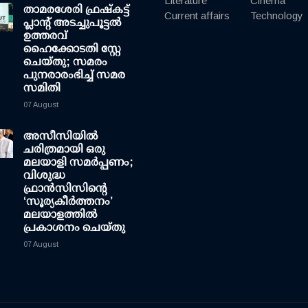
Literature
Cinema
താമരശേരി ഫ്രഷ്കട്ട്
Current affairs
Technology
പ്ലാന്റ് അടച്ചുപൂട്ടൽ
ഉത്തരവ്
ഹൈക്കോടതി സ്റ്റേ
ചെയ്തു; സമരം
പുനരാരംഭിച്ച് സമര
സമിതി
07 August
അസീസിയിൽ
ചരിത്രമായി ഒരു
മലയാളി സമർപ്പണം;
വിശുദ്ധ
ഫ്രാൻസിസിന്റെ
‘സൂര്യകീർത്തനം’
മലയാളത്തിൽ
പ്രകാശനം ചെയ്തു
07 August