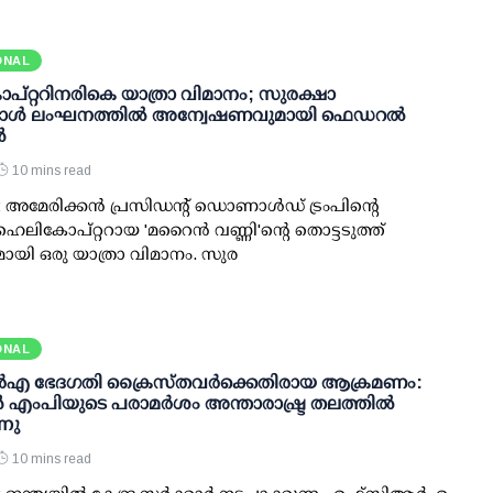
ONAL
കോപ്റ്ററിനരികെ യാത്രാ വിമാനം; സുരക്ഷാ
്കോള്‍ ലംഘനത്തില്‍ അന്വേഷണവുമായി ഫെഡറല്‍
‍
10 mins read
 അമേരിക്കന്‍ പ്രസിഡന്റ് ഡൊണാള്‍ഡ് ട്രംപിന്റെ
െലികോപ്റ്ററായ 'മറൈന്‍ വണ്ണി'ന്റെ തൊട്ടടുത്ത്
യി ഒരു യാത്രാ വിമാനം. സുര
ONAL
്‍‌എ ഭേദഗതി ക്രൈസ്തവർക്കെതിരായ ആക്രമണം:
 എംപിയുടെ പരാമർശം അന്താരാഷ്ട്ര തലത്തിൽ
്നു
10 mins read