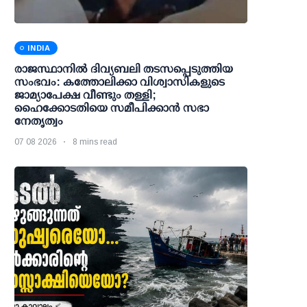
INDIA
രാജസ്ഥാനിൽ ദിവ്യബലി തടസപ്പെടുത്തിയ
സംഭവം: കത്തോലിക്കാ വിശ്വാസികളുടെ
ജാമ്യാപേക്ഷ വീണ്ടും തള്ളി;
ഹൈക്കോടതിയെ സമീപിക്കാൻ സഭാ
നേതൃത്വം
07 08 2026
8 mins read