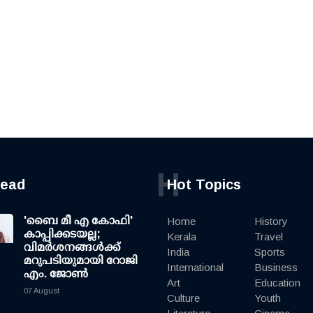
H
read
Hot Topics
'ബൈ മീ എ കോഫി'
Home
History
കാപ്പിക്കടയല്ല;
Kerala
Travel
വിമര്‍ശനങ്ങള്‍ക്ക്
India
Sports
മറുപടിയുമായി റോജി
International
Business
എം. ജോണ്‍
Art
Education
07 August
Culture
Youth