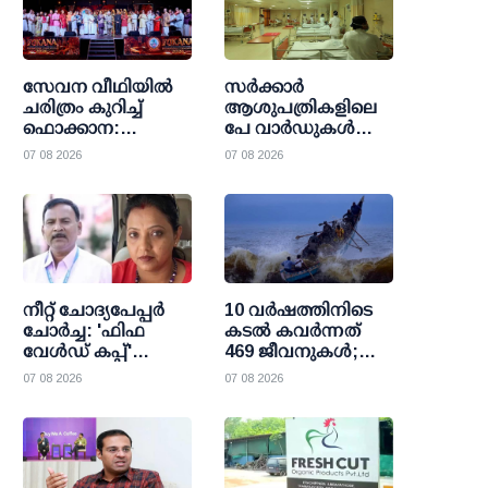
സേവന വീഥിയില്‍
സര്‍ക്കാര്‍
ചരിത്രം കുറിച്ച്
ആശുപത്രികളിലെ
ഫൊക്കാന:
പേ വാര്‍ഡുകള്‍
കല്‍ഹാരിയില്‍
ഇനി എല്ലാവര്‍ക്കും;
07 08 2026
07 08 2026
പ്രത്യാശയുടെ
വരുമാന പരിധി
പുതിയ പ്രഭാതം
ഒഴിവാക്കി
ഉത്തരവായി
നീറ്റ് ചോദ്യപേപ്പര്‍
10 വര്‍ഷത്തിനിടെ
ചോര്‍ച്ച: 'ഫിഫ
കടല്‍ കവര്‍ന്നത്
വേള്‍ഡ് കപ്പ്'
469 ജീവനുകള്‍;
വാട്സാപ്പ് ഗ്രൂപ്പ്
47000 ത്തിലധികം
07 08 2026
07 08 2026
കേന്ദ്രീകരിച്ച്
പേര്‍ക്ക്
ഞെട്ടിക്കുന്ന
രക്ഷാകരമേകി
വിവരങ്ങള്‍
മറൈന്‍ ഫിഷറീസ്
പുറത്തുവിട്ട്
സി.ബി.ഐ