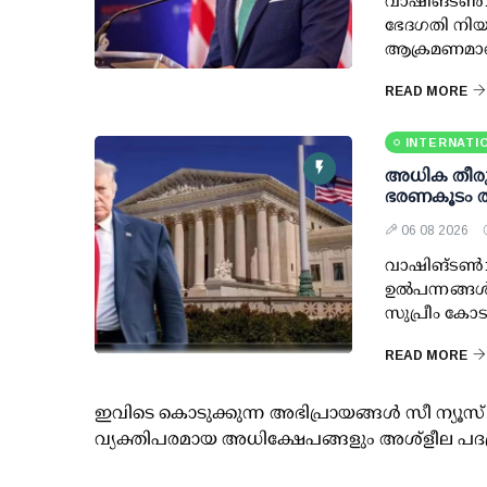
വാഷിങ്ടൺ: 
ഭേദഗതി നിയ
ആക്രമണമാണെ
READ MORE
INTERNATI
അധിക തീരുവ
ഭരണകൂടം തി
06 08 2026
വാഷിങ്ടണ്‍: 
ഉല്‍പന്നങ്ങ
സുപ്രീം കോട
READ MORE
ഇവിടെ കൊടുക്കുന്ന അഭിപ്രായങ്ങള്‍ സീ ന്യ
വ്യക്തിപരമായ അധിക്ഷേപങ്ങളും അശ്‌ളീല പദ