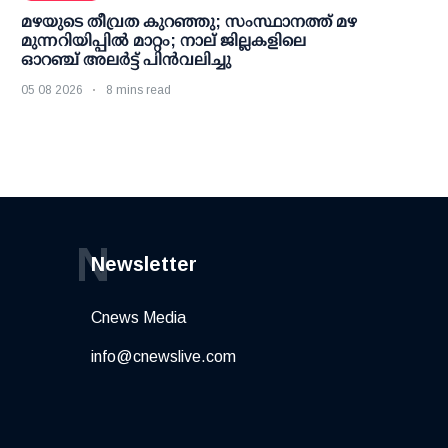
മഴയുടെ തീവ്രത കുറഞ്ഞു; സംസ്ഥാനത്ത് മഴ
മുന്നറിയിപ്പിൽ മാറ്റം; നാല് ജില്ലകളിലെ
ഓറഞ്ച് അലർട്ട് പിൻവലിച്ചു
05 08 2026
8 mins read
N
Newsletter
Cnews Media
info@cnewslive.com