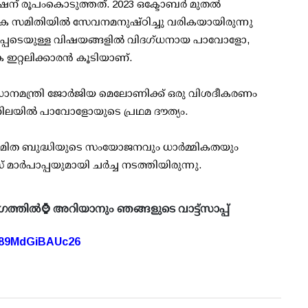
ഷന് രൂപംകൊടുത്തത്. 2023 ഒക്ടോബര്‍ മുതല്‍
ദേശക സമിതിയില്‍ സേവനമനുഷ്ഠിച്ചു വരികയായിരുന്നു
പെടെയുള്ള വിഷയങ്ങളില്‍ വിദഗ്ധനായ പാവോളോ,
റലിക്കാരന്‍ കൂടിയാണ്.
ധാനമന്ത്രി ജോര്‍ജിയ മെലോണിക്ക് ഒരു വിശദീകരണം
ില്‍ പാവോളോയുടെ പ്രഥമ ദൗത്യം.
 നിര്‍മിത ബുദ്ധിയുടെ സംയോജനവും ധാര്‍മ്മികതയും
 മാര്‍പാപ്പയുമായി ചര്‍ച്ച നടത്തിയിരുന്നു.
ഗത്തിൽ⌚ അറിയാനും ഞങ്ങളുടെ വാട്ട്സാപ്പ്
A89MdGiBAUc26