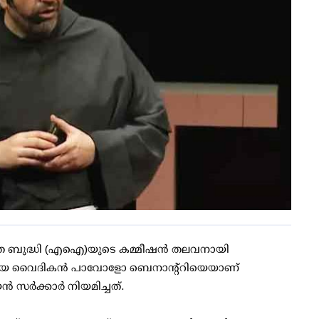
ിര്‍മിത ബുദ്ധി (എഐ)യുടെ കമ്മീഷന്‍ തലവനായി
ദേശിയായ വൈദികന്‍ പാവോളോ ബെനാന്റ്റിയെയാണ്
ര്‍ക്കാര്‍ നിയമിച്ചത്.