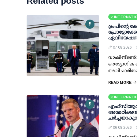
Related posts
INTERNATI
ട്രംപിന്റെ 
പ്രോട്ടോക
ഏവിയേഷന്
07 08 2026
വാഷിങ്ടണ്‍:
ഔദ്യോഗിക ഹ
അവിചാരിതമാ
READ MORE
INTERNATI
എഫ്‌സി‌ആര
അമേരിക്കൻ
ചർച്ചയാകുന
06 08 2026