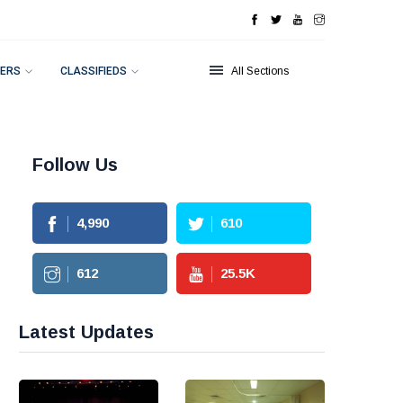
ERS
CLASSIFIEDS
All Sections
Follow Us
4,990
610
612
25.5
K
Latest Updates