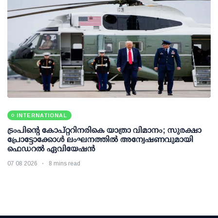
INTERNATIONAL
ട്രംപിന്റെ കോപ്റ്ററിനരികെ യാത്രാ വിമാനം; സുരക്ഷാ
പ്രോട്ടോക്കോള്‍ ലംഘനത്തില്‍ അന്വേഷണവുമായി
ഫെഡറല്‍ ഏവിയേഷന്‍
07 08 2026
8 mins read