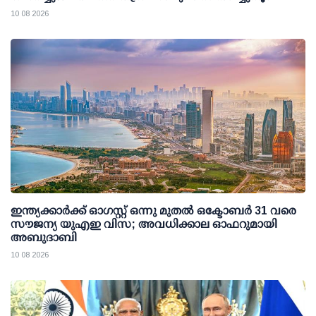
ജനക്കൂട്ടം
10 08 2026
ഇന്ത്യക്കാര്‍ക്ക് ഓഗസ്റ്റ് ഒന്നു മുതല്‍ ഒക്ടോബര്‍ 31 വരെ
സൗജന്യ യുഎഇ വിസ; അവധിക്കാല ഓഫറുമായി
അബുദാബി
10 08 2026