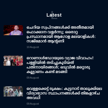
L
Latest
ചെറിയ സ്വപ്നങ്ങൾക്ക് അതീതമായി
ഫൊക്കാന വളർന്നു; ഒരൊറ്റ
പ്രസ്ഥാനമായി ആഗോള മലയാളികൾ:
സജിമോൻ ആന്റണി
10 August
റൊണാള്‍ഡോയുടെ വ്യാജ വിവാഹം!
പള്ളിയില്‍ തടിച്ചുകൂടിയത്
പതിനായിരങ്ങള്‍; ഒടുവില്‍ മറ്റൊരു
കല്ല്യാണം കണ്ട് മടങ്ങി
09 August
വെള്ളക്കെട്ട് രൂക്ഷം: കുട്ടനാട് താലൂക്കിലെ
വിദ്യാഭ്യാസ സ്ഥാപനങ്ങള്‍ക്ക് തിങ്കളാഴ്ച
അവധി
09 August