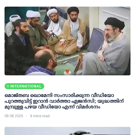
INTERNATIONAL
മൊജ്തബ ഖൊമേനി സംസാരിക്കുന്ന വീഡിയോ
പുറത്തുവിട്ട് ഇറാന്‍ വാര്‍ത്താ ഏജന്‍സി; യുദ്ധത്തിന്
മുമ്പുള്ള പഴയ വീഡിയോ എന്ന് വിമര്‍ശനം
09 08 2026
8 mins read