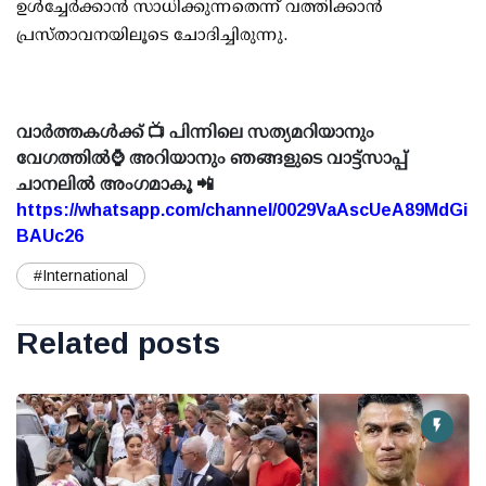
ഉൾച്ചേർക്കാൻ സാധിക്കുന്നതെന്ന് വത്തിക്കാൻ
പ്രസ്താവനയിലൂടെ ചോദിച്ചിരുന്നു.
വാർത്തകൾക്ക് 📺 പിന്നിലെ സത്യമറിയാനും
വേഗത്തിൽ⌚ അറിയാനും ഞങ്ങളുടെ വാട്ട്സാപ്പ്
ചാനലിൽ അംഗമാകൂ 📲
https://whatsapp.com/channel/0029VaAscUeA89MdGi
BAUc26
#International
Related posts