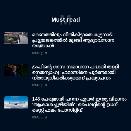
M
Must read
മരണത്തിലും നീതികിട്ടാതെ കുട്ടനാട്:
പ്രളയജലത്തില്‍ മുങ്ങി ആദ്യാവസാന
യാത്രകള്‍
09 August
ട്രംപിന്റെ ഗാസ സമാധാന പദ്ധതി തള്ളി
നെതന്യാഹു; ഹമാസിനെ പൂര്‍ണമായി
നിരായുധീകരിക്കുമെന്ന് പ്രഖ്യാപനം
09 August
145 പേരുമായി പറന്ന എയര്‍ ഇന്ത്യ വിമാനം
'ആകാശച്ചുഴിയില്‍'; പൈലറ്റിന്റെ ഡ്രഗ്
ടെസ്റ്റ് ഫലം പോസിറ്റീവ്
09 August