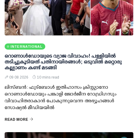
INTERNATIONAL
റൊണാള്‍ഡോയുടെ വ്യാജ വിവാഹം! പള്ളിയില്‍
തടിച്ചുകൂടിയത് പതിനായിരങ്ങള്‍; ഒടുവില്‍ മറ്റൊരു
കല്ല്യാണം കണ്ട് മടങ്ങി
09 08 2026
10 mins read
ലിസ്ബന്‍: ഫുട്‌ബോള്‍ ഇതിഹാസം ക്രിസ്റ്റ്യാനോ
റൊണാള്‍ഡോയും പങ്കാളി ജോര്‍ജീന റോഡ്രിഗസും
വിവാഹിതരാകാന്‍ പോകുന്നുവെന്ന അഭ്യൂഹങ്ങള്‍
സോഷ്യല്‍ മീഡിയയില്‍
READ MORE