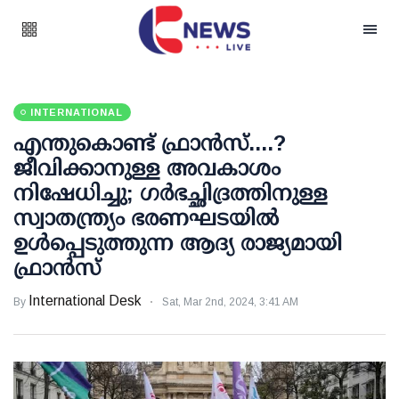
INTERNATIONAL
എന്തുകൊണ്ട് ഫ്രാൻസ്....?
ജീവിക്കാനുള്ള അവകാശം
നിഷേധിച്ചു; ഗർഭച്ഛിദ്രത്തിനുള്ള
സ്വാതന്ത്ര്യം ഭരണഘടയിൽ
ഉൾപ്പെടുത്തുന്ന ആദ്യ രാജ്യമായി
ഫ്രാൻസ്
International Desk
By
Sat, Mar 2nd, 2024, 3:41 AM