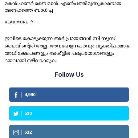
മകന്‍ ഹണ്ടര്‍ ബൈഡന്‍. എണ്‍പത്തിമൂന്നുകാരനായ
അദ്ദേഹത്തെ ബാധിച്ച
READ MORE
ഇവിടെ കൊടുക്കുന്ന അഭിപ്രായങ്ങള്‍ സീ ന്യൂസ്
ലൈവിന്റെത് അല്ല. അവഹേളനപരവും വ്യക്തിപരമായ
അധിക്ഷേപങ്ങളും അശ്‌ളീല പദപ്രയോഗങ്ങളും
ദയവായി ഒഴിവാക്കുക.
Follow Us
4,990
610
612