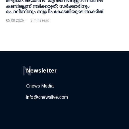
അക്രമം തടയണം: യുവജനങ്ങളുടെ വികാരം
കണ്ടില്ലെന്ന് നടിക്കരുത്; സര്‍ക്കാരിനും
പൊലീസിനും സുപ്രീം കോടതിയുടെ താക്കീത്
05 08 2026
8 mins read
N
Newsletter
Cnews Media
info@cnewslive.com