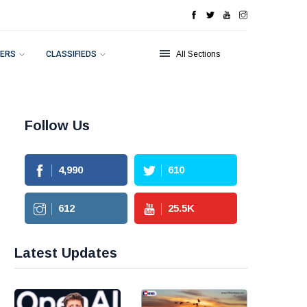
ERS
CLASSIFIEDS
All Sections
Follow Us
4,990
610
612
25.5
K
Latest Updates