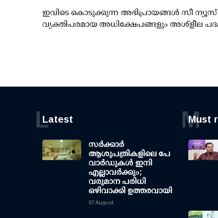
ഇവിടെ കൊടുക്കുന്ന അഭിപ്രായങ്ങള്‍ സീ ന്യ
വ്യക്തിപരമായ അധിക്ഷേപങ്ങളും അശ്‌ളീല പദ
L
M
Latest
Must 
സര്‍ക്കാര്‍
ആശുപത്രികളിലെ പേ
വാര്‍ഡുകള്‍ ഇനി
എല്ലാവര്‍ക്കും;
വരുമാന പരിധി
ഒഴിവാക്കി ഉത്തരവായി
07 August