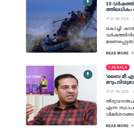
10 വര്‍ഷത്ത
ത്തിലധികം 
07 08 2026
കൊച്ചി: കടല
വര്‍ഷത്തിനി
മരണപ്പെട്ടത
READ MORE
KERALA
'ബൈ മീ എ കോ
മറുപടിയുമ
07 08 2026
തിരുവനന്തപു
എന്ന സ്ഥാപ
വിമര്‍ശനങ്ങ
READ MORE