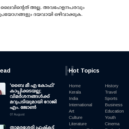
ൂസ് ലൈവിന്റെത് അല്ല. അവഹേളനപരവും
പ്രയോഗങ്ങളും ദയവായി ഒഴിവാക്കുക.
H
read
Hot Topics
'ബൈ മീ എ കോഫി'
Home
History
കാപ്പിക്കടയല്ല;
Kerala
Travel
വിമര്‍ശനങ്ങള്‍ക്ക്
India
Sports
മറുപടിയുമായി റോജി
International
Business
എം. ജോണ്‍
Art
Education
07 August
Culture
Youth
Literature
Cinema
താമരശേരി ഫ്രഷ്കട്ട്