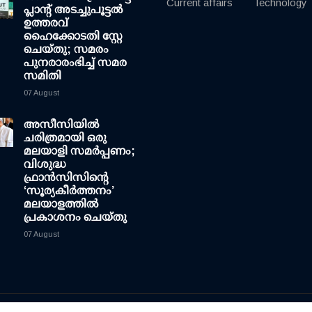
Current affairs
Technology
പ്ലാന്റ് അടച്ചുപൂട്ടൽ
ഉത്തരവ്
ഹൈക്കോടതി സ്റ്റേ
ചെയ്തു; സമരം
പുനരാരംഭിച്ച് സമര
സമിതി
07 August
അസീസിയിൽ
ചരിത്രമായി ഒരു
മലയാളി സമർപ്പണം;
വിശുദ്ധ
ഫ്രാൻസിസിന്റെ
‘സൂര്യകീർത്തനം’
മലയാളത്തിൽ
പ്രകാശനം ചെയ്തു
07 August