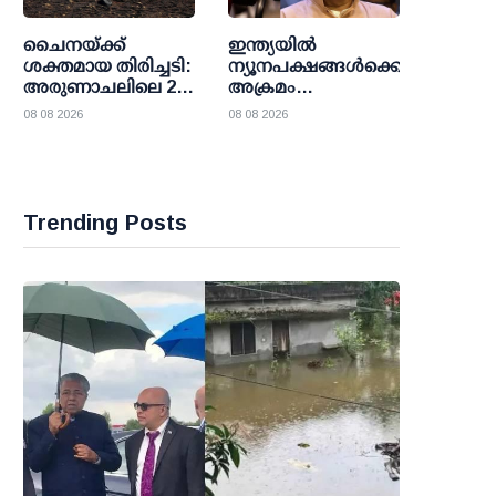
ചൈനയ്ക്ക്
ഇന്ത്യയില്‍
ശക്തമായ തിരിച്ചടി:
ന്യൂനപക്ഷങ്ങള്‍ക്കെതിരെ
അരുണാചലിലെ 27
അക്രമം
സ്ഥലങ്ങള്‍ക്ക്
അഴിച്ചുവിടുന്ന
08 08 2026
08 08 2026
ഔദ്യോഗിക പേര്
സംഘടന:
നല്‍കി ഇന്ത്യ
ആര്‍.എസ്.എസ്
മേധാവി മോഹന്‍
ഭാഗവതിന്
കാനഡയില്‍
Trending Posts
പ്രവേശന വിലക്ക്
ഏര്‍പ്പെടുത്തണമെന്ന്
എന്‍.ഡി.പി