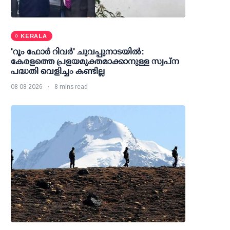
KERALA
'റൂം ഫോര്‍ റിവര്‍' ചുവപ്പുനാടയില്‍:
കേരളത്തെ പ്രളയമുക്തമാക്കാനുള്ള സ്വപ്ന
പദ്ധതി വെളിച്ചം കണ്ടില്ല
08 08 2026
8 mins read