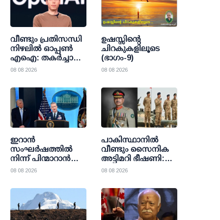
വീണ്ടും പ്രതിസന്ധി
ഉഷസ്സിന്റെ
നിഴലില്‍ ഓപ്പണ്‍
ചിറകുകളിലൂടെ
എഐ: തകര്‍ച്ചാ
(ഭാഗം-9)
മുന്നറിയിപ്പുകളെ
08 08 2026
08 08 2026
കാറ്റില്‍പ്പറത്തി
ശുഭാപ്തി
വിശ്വാസവുമായി
സാം ഓള്‍ട്ട്മാന്‍
ഇറാന്‍
പാകിസ്ഥാനില്‍
സംഘര്‍ഷത്തില്‍
വീണ്ടും സൈനിക
നിന്ന് പിന്മാറാന്‍
അട്ടിമറി ഭീഷണി:
യു.എസ് നീക്കം;
അസിം മുനീറിന്റെ
08 08 2026
08 08 2026
തന്ത്രപരമായ വഴി
നീക്കങ്ങള്‍
തേടി ട്രംപ്
ഉറ്റുനോക്കി
ഭരണകൂടം
ലോകരാഷ്ട്രങ്ങള്‍