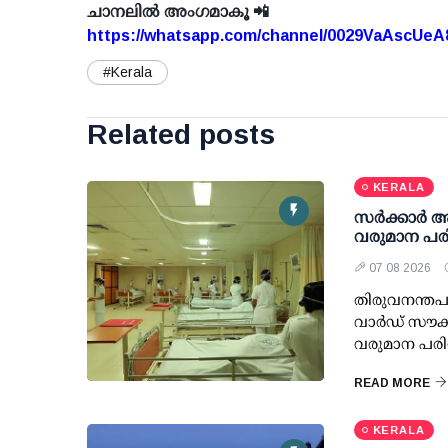
ചാനലിൽ അംഗമാകൂ 📲
https://whatsapp.com/channel/0029VaAscUe
#Kerala
Related posts
KERALA
സര്‍ക്കാര്‍
വരുമാന പരി
07 08 2026
തിരുവനന്തപു
വാര്‍ഡ് സൗക
വരുമാന പരിധ
READ MORE
KERALA