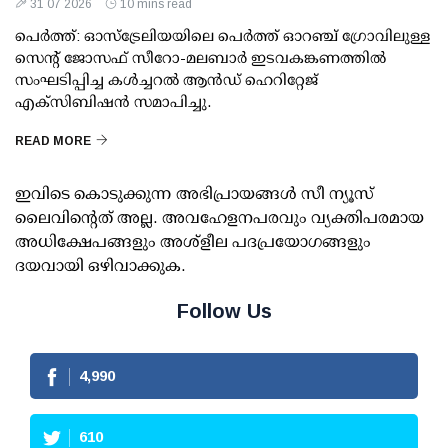
31 07 2026
10 mins read
പെർത്ത്: ഓസ്ട്രേലിയയിലെ പെർത്ത് ഓറഞ്ച് ഗ്രോവിലുള്ള
സെന്റ് ജോസഫ് സീറോ-മലബാർ ഇടവകങ്കണത്തിൽ
സംഘടിപ്പിച്ച കൾച്ചറൽ ആൻഡ് ഹെറിറ്റേജ്
എക്സിബിഷൻ സമാപിച്ചു.
READ MORE
ഇവിടെ കൊടുക്കുന്ന അഭിപ്രായങ്ങള്‍ സീ ന്യൂസ്
ലൈവിന്റെത് അല്ല. അവഹേളനപരവും വ്യക്തിപരമായ
അധിക്ഷേപങ്ങളും അശ്‌ളീല പദപ്രയോഗങ്ങളും
ദയവായി ഒഴിവാക്കുക.
Follow Us
4,990
610