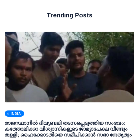
Trending Posts
INDIA
രാജസ്ഥാനിൽ ദിവ്യബലി തടസപ്പെടുത്തിയ സംഭവം:
കത്തോലിക്കാ വിശ്വാസികളുടെ ജാമ്യാപേക്ഷ വീണ്ടും
തള്ളി; ഹൈക്കോടതിയെ സമീപിക്കാൻ സഭാ നേതൃത്വം