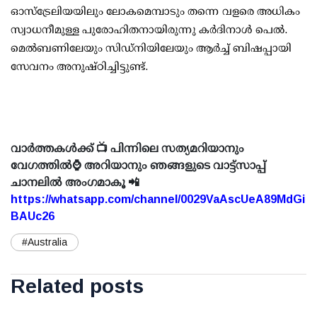
ഓസ്‌ട്രേലിയയിലും ലോകമെമ്പാടും തന്നെ വളരെ അധികം
സ്വാധനീമുള്ള പുരോഹിതനായിരുന്നു കർദിനാൾ പെൽ.
മെൽബണിലേയും സിഡ്‌നിയിലേയും ആർച്ച് ബിഷപ്പായി
സേവനം അനുഷ്ഠിച്ചിട്ടുണ്ട്.
വാർത്തകൾക്ക് 📺 പിന്നിലെ സത്യമറിയാനും
വേഗത്തിൽ⌚ അറിയാനും ഞങ്ങളുടെ വാട്ട്സാപ്പ്
ചാനലിൽ അംഗമാകൂ 📲
https://whatsapp.com/channel/0029VaAscUeA89MdGi
BAUc26
#Australia
Related posts