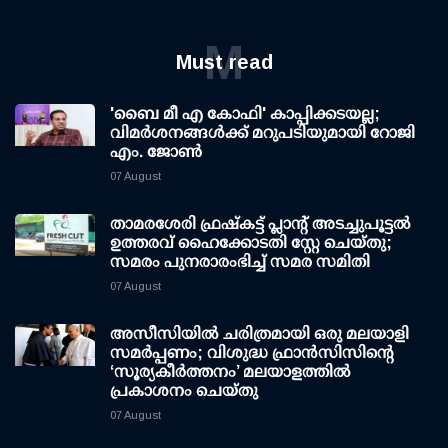
M
Must read
'ബൈ മീ എ കോഫി' കാപ്പിക്കടയല്ല;
വിമര്‍ശനങ്ങള്‍ക്ക് മറുപടിയുമായി റോജി
എം. ജോണ്‍
07 August
താമരശേരി ഫ്രഷ്കട്ട് പ്ലാന്റ് അടച്ചുപൂട്ടൽ
ഉത്തരവ് ഹൈക്കോടതി സ്റ്റേ ചെയ്തു;
സമരം പുനരാരംഭിച്ച് സമര സമിതി
07 August
അസീസിയിൽ ചരിത്രമായി ഒരു മലയാളി
സമർപ്പണം; വിശുദ്ധ ഫ്രാൻസിസിന്റെ
‘സൂര്യകീർത്തനം’ മലയാളത്തിൽ
പ്രകാശനം ചെയ്തു
07 August