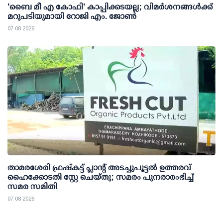
'ബൈ മീ എ കോഫി' കാപ്പിക്കടയല്ല; വിമര്‍ശനങ്ങള്‍ക്ക്
മറുപടിയുമായി റോജി എം. ജോണ്‍
07 08 2026
താമരശേരി ഫ്രഷ്കട്ട് പ്ലാന്റ് അടച്ചുപൂട്ടൽ ഉത്തരവ്
ഹൈക്കോടതി സ്റ്റേ ചെയ്തു; സമരം പുനരാരംഭിച്ച്
സമര സമിതി
07 08 2026