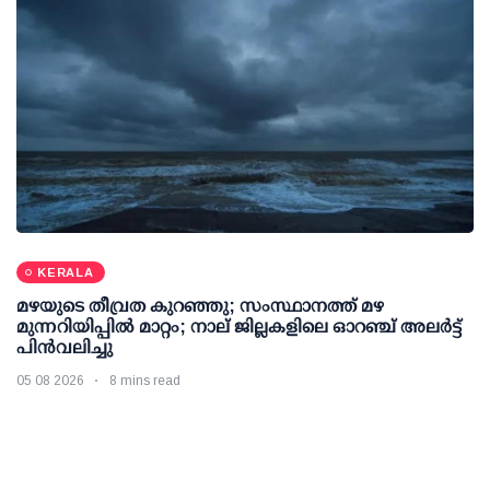
KERALA
മഴയുടെ തീവ്രത കുറഞ്ഞു; സംസ്ഥാനത്ത് മഴ
മുന്നറിയിപ്പിൽ മാറ്റം; നാല് ജില്ലകളിലെ ഓറഞ്ച് അലർട്ട്
പിൻവലിച്ചു
05 08 2026
8 mins read