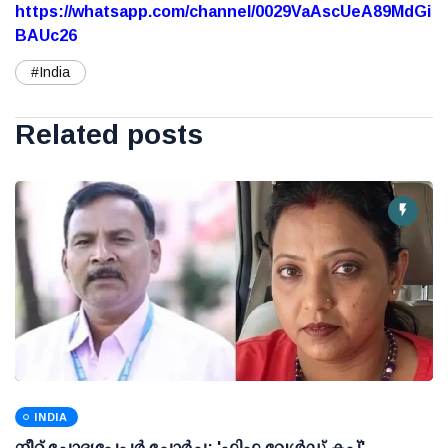
https://whatsapp.com/channel/0029VaAscUeA89MdGi
BAUc26
#India
Related posts
INDIA
നീറ്റ് ചോദ്യപേപ്പര്‍ ചോര്‍ച്ച: 'ഫിഫ വേള്‍ഡ് കപ്പ്'