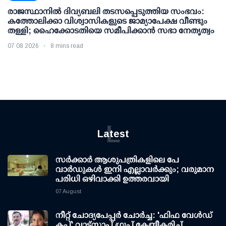
രാജസ്ഥാനിൽ ദിവ്യബലി തടസപ്പെടുത്തിയ സംഭവം:
കത്തോലിക്കാ വിശ്വാസികളുടെ ജാമ്യാപേക്ഷ വീണ്ടും
തള്ളി; ഹൈക്കോടതിയെ സമീപിക്കാൻ സഭാ നേതൃത്വം
07 08 2026
8 mins read
L
Latest
സര്‍ക്കാര്‍ ആശുപത്രികളിലെ പേ
വാര്‍ഡുകള്‍ ഇനി എല്ലാവര്‍ക്കും; വരുമാന
പരിധി ഒഴിവാക്കി ഉത്തരവായി
07 August
നീറ്റ് ചോദ്യപേപ്പര്‍ ചോര്‍ച്ച: 'ഫിഫ വേള്‍ഡ്
കപ്പ്' വാട്സാപ്പ് ഗ്രൂപ്പ് കേന്ദ്രീകരിച്ച്