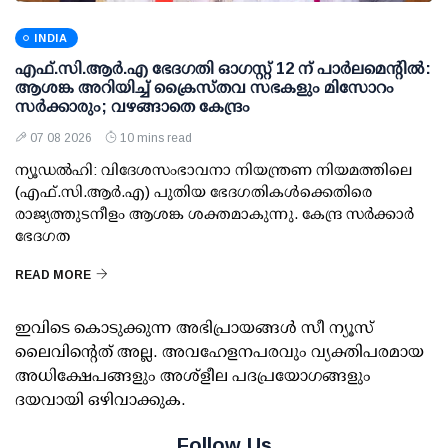
INDIA
എഫ്.സി.ആര്‍.എ ഭേദഗതി ഓഗസ്റ്റ് 12 ന് പാര്‍ലമെന്റില്‍:
ആശങ്ക അറിയിച്ച് ക്രൈസ്തവ സഭകളും മിസോറം
സര്‍ക്കാരും; വഴങ്ങാതെ കേന്ദ്രം
07 08 2026
10 mins read
ന്യൂഡല്‍ഹി: വിദേശസംഭാവനാ നിയന്ത്രണ നിയമത്തിലെ
(എഫ്.സി.ആര്‍.എ) പുതിയ ഭേദഗതികള്‍ക്കെതിരെ
രാജ്യത്തുടനീളം ആശങ്ക ശക്തമാകുന്നു. കേന്ദ്ര സര്‍ക്കാര്‍
ഭേദഗത
READ MORE
ഇവിടെ കൊടുക്കുന്ന അഭിപ്രായങ്ങള്‍ സീ ന്യൂസ്
ലൈവിന്റെത് അല്ല. അവഹേളനപരവും വ്യക്തിപരമായ
അധിക്ഷേപങ്ങളും അശ്‌ളീല പദപ്രയോഗങ്ങളും
ദയവായി ഒഴിവാക്കുക.
Follow Us