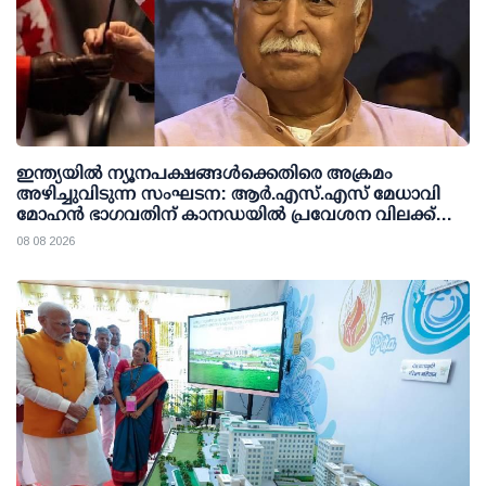
ഇന്ത്യയില്‍ ന്യൂനപക്ഷങ്ങള്‍ക്കെതിരെ അക്രമം
അഴിച്ചുവിടുന്ന സംഘടന: ആര്‍.എസ്.എസ് മേധാവി
മോഹന്‍ ഭാഗവതിന് കാനഡയില്‍ പ്രവേശന വിലക്ക്
ഏര്‍പ്പെടുത്തണമെന്ന് എന്‍.ഡി.പി
08 08 2026