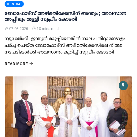
INDIA
ബോഫോഴ്സ് അഴിമതിക്കേസിന് അന്ത്യം; അവസാന
അപ്പീലും തള്ളി സുപ്രീം കോടതി
07 08 2026
10 mins read
ന്യൂഡല്‍ഹി: ഇന്ത്യന്‍ രാഷ്ട്രീയത്തില്‍ നാല് പതിറ്റാണ്ടോളം
ചര്‍ച്ച ചെയ്ത ബോഫോഴ്സ് അഴിമതിക്കേസിലെ നിയമ
നടപടികള്‍ക്ക് അവസാനം കുറിച്ച് സുപ്രീം കോടതി
READ MORE