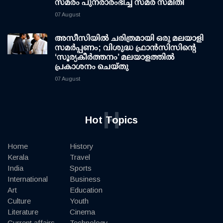
സമരം പുനരാരംഭിച്ച് സമര സമിതി
07 August
അസീസിയിൽ ചരിത്രമായി ഒരു മലയാളി
സമർപ്പണം; വിശുദ്ധ ഫ്രാൻസിസിന്റെ
‘സൂര്യകീർത്തനം’ മലയാളത്തിൽ
പ്രകാശനം ചെയ്തു
07 August
H
Hot Topics
Home
History
Kerala
Travel
India
Sports
International
Business
Art
Education
Culture
Youth
Literature
Cinema
Current affairs
Technology