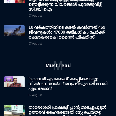
ഞെട്ടിക്കുന്ന വിവരങ്ങള്‍ പുറത്തുവിട്ട്
സി.ബി.ഐ
07 August
10 വര്‍ഷത്തിനിടെ കടല്‍ കവര്‍ന്നത് 469
ജീവനുകള്‍; 47000 ത്തിലധികം പേര്‍ക്ക്
രക്ഷാകരമേകി മറൈന്‍ ഫിഷറീസ്
07 August
M
Must read
'ബൈ മീ എ കോഫി' കാപ്പിക്കടയല്ല;
വിമര്‍ശനങ്ങള്‍ക്ക് മറുപടിയുമായി റോജി
എം. ജോണ്‍
07 August
താമരശേരി ഫ്രഷ്കട്ട് പ്ലാന്റ് അടച്ചുപൂട്ടൽ
ഉത്തരവ് ഹൈക്കോടതി സ്റ്റേ ചെയ്തു;