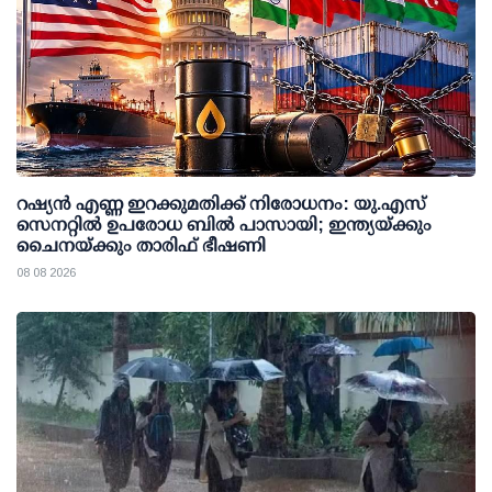
റഷ്യന്‍ എണ്ണ ഇറക്കുമതിക്ക് നിരോധനം: യു.എസ്
സെനറ്റില്‍ ഉപരോധ ബില്‍ പാസായി; ഇന്ത്യയ്ക്കും
ചൈനയ്ക്കും താരിഫ് ഭീഷണി
08 08 2026