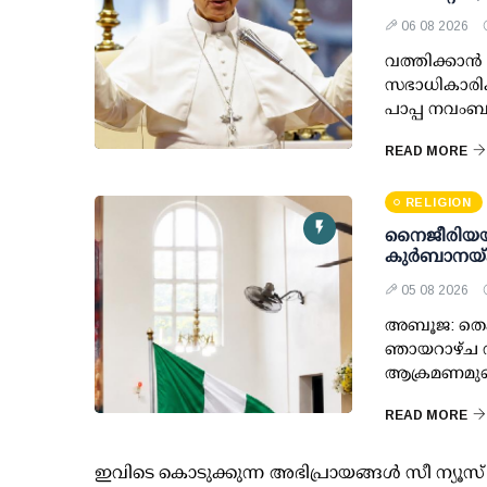
06 08 2026
വത്തിക്കാൻ സ
സഭാധികാരിക
പാപ്പ നവം
READ MORE
RELIGION
നൈജീരിയയി
കുർബാനയ്ക്
05 08 2026
അബൂജ: തെക
ഞായറാഴ്ച വ
ആക്രമണമുണ്
READ MORE
ഇവിടെ കൊടുക്കുന്ന അഭിപ്രായങ്ങള്‍ സീ ന്യ