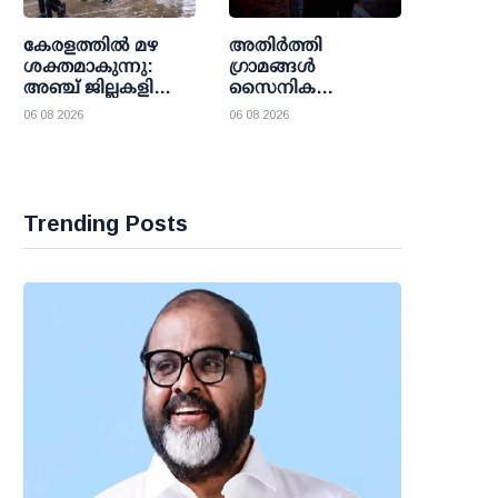
അംഗീകാരം
കേരളത്തില്‍ മഴ
അതിര്‍ത്തി
ശക്തമാകുന്നു:
ഗ്രാമങ്ങള്‍
അഞ്ച് ജില്ലകളിലെ
സൈനിക
വിദ്യാഭ്യാസ
താവളങ്ങളാക്കുന്നു;
06 08 2026
06 08 2026
സ്ഥാപനങ്ങള്‍ക്ക്
ടിബറ്റിലെ
വെള്ളിയാഴ്ച
സാംസ്‌കാരിക
അവധി
അധിനിവേശവും
സൈനിക നീക്കവും
ശക്തിപ്പെടുത്തി
Trending Posts
ചൈന