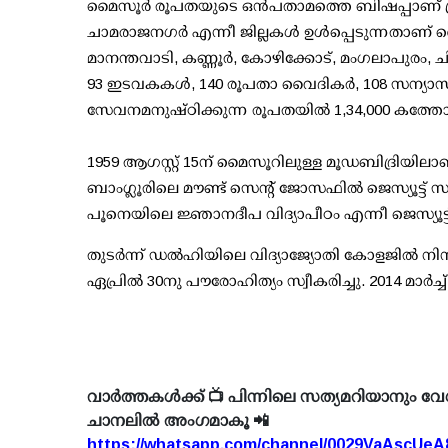
മൈസൂർ രൂപതയുടെ ഒന്‍പതാമത്തെ ബിഷപ്പാണ് ഫ
ചാമരാജനഗർ എന്നീ ജില്ലകൾ ഉൾപ്പെടുന്നതാണ് മൈസ
മാനന്തവാടി, കണ്ണൂർ, കോഴിക്കോട്, മംഗലാപുരം, ച
93 ഇടവകകൾ, 140 രൂപതാ വൈദികർ, 108 സന്യാസ 
സേവനമനുഷ്ഠിക്കുന്ന രൂപതയില്‍ 1,34,000 കത്ത
1959 ആഗസ്റ്റ് 15ന് മൈസൂറിലുള്ള മൂഡബിദ്രിയി
ബാംഗ്ലൂരിലെ മൗണ്ട് സെന്റ് ജോസഫിൽ ജെസ്യൂട്ട് 
പൂനെയിലെ ജ്ഞാനദീപ വിദ്യാപീഠം എന്നീ ജെസ്യൂട
തുടർന്ന് ഡൽഹിയിലെ വിദ്യാജ്യോതി കോളജിൽ നിന്
ഏപ്രില്‍ 30നു പൗരോഹിത്യം സ്വീകരിച്ചു. 2014 മാർച്ച
വാർത്തകൾക്ക് 📺 പിന്നിലെ സത്യമറിയാനും വേ
ചാനലിൽ അംഗമാകൂ 📲
https://whatsapp.com/channel/0029VaAscUe