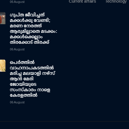
Current affairs
Technology
06 August
ഗുപ്ത ജീവിച്ചത്
മക്കള്‍ക്കു വേണ്ടി;
മരണ നേരത്ത്
ആരുമില്ലാതെ മടക്കം:
മക്കള്‍ക്കെല്ലാം
തിരക്കോട് തിരക്ക്
06 August
പെർത്തിൽ
വാഹനാപകടത്തിൽ
മരിച്ച മലയാളി നഴ്സ്
ആൻ മേരി
ജോയിയുടെ
സംസ്കാരം നാളെ
കേരളത്തിൽ
06 August