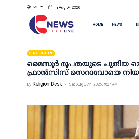
ML
Fri Aug 07 2026
HOME
NEWS
N
RELIGION
മൈസൂർ രൂപതയുടെ പുതിയ മെത
ഫ്രാൻസിസ് സെറാവോയെ നിയമിച്
Religion Desk
By
Sat, Aug 16th, 2025, 9:27 AM