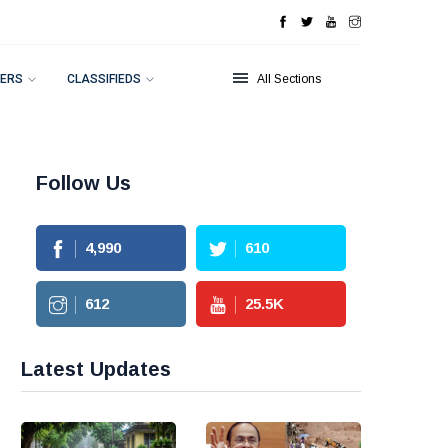
ERS
CLASSIFIEDS
All Sections
Follow Us
4,990
610
612
25.5
K
Latest Updates