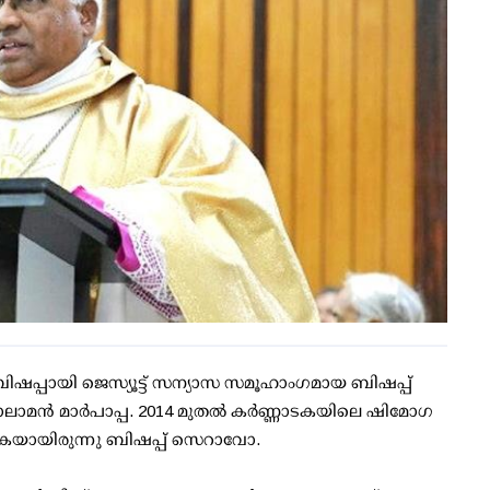
ിഷപ്പായി ജെസ്യൂട്ട് സന്യാസ സമൂഹാംഗമായ ബിഷപ്പ്
ാമന്‍ മാർപാപ്പ. 2014 മുതൽ കർണ്ണാടകയിലെ ഷിമോഗ
ികയായിരുന്നു ബിഷപ്പ് സെറാവോ.