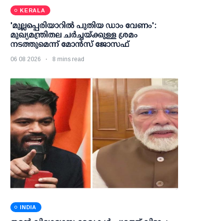
KERALA
'മുല്ലപ്പെരിയാറില്‍ പുതിയ ഡാം വേണം':
മുഖ്യമന്ത്രിതല ചര്‍ച്ചയ്ക്കുള്ള ശ്രമം
നടത്തുമെന്ന് മോന്‍സ് ജോസഫ്
06 08 2026
8 mins read
INDIA