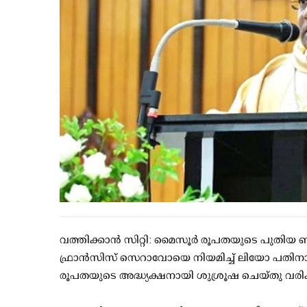
വത്തിക്കാന്‍ സിറ്റി: മൈസൂർ രൂപതയുടെ പുതിയ ബ
ഫ്രാൻസിസ് സെറാവോയെ നിയമിച്ച് ലിയോ പതിനാല
രൂപതയുടെ അദ്ധ്യക്ഷനായി ശുശ്രൂഷ ചെയ്തു വര