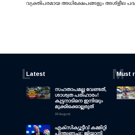
വ്യക്തിപരമായ അധിക്ഷേപങ്ങളും അശ്‌ളീല പദ
L
M
Latest
Must 
സഹതാപമല്ല വേണ്ടത്,
ശാശ്വത പരിഹാരം!
കുട്ടനാടിനെ ഇനിയും
മുക്കിക്കൊല്ലരുത്
06 August
എക്സിക്യൂട്ടീവ് കമ്മിറ്റി
പിന്തുണച്ചു; ജിയാനി