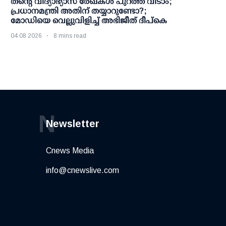
തന്റെ വിദ്യാഭ്യാസ രേഖകള്‍ പുറത്ത് വിടാം;
പ്രധാനമന്ത്രി അതിന് തയ്യാറുണ്ടോ?;
മോഡിയെ വെല്ലുവിളിച്ച് അഭിജീത് ദീപ്കെ
04 08 2026
8 mins read
N
Newsletter
Cnews Media
info@cnewslive.com