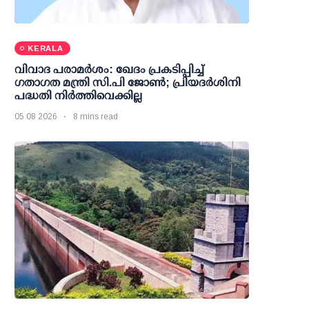
KERALA
വിവാദ പരാമര്‍ശം: ഖേദം പ്രകടിപ്പിച്ച്
ഗതാഗത മന്ത്രി സി.പി ജോണ്‍; പ്രിയദര്‍ശിനി
പദ്ധതി നിര്‍ത്തിവെക്കില്ല
05 08 2026
8 mins read