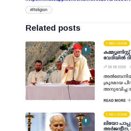
#Religion
Related posts
RELIGION
കമ്മ്യൂണിസ്
വേദിയില്‍ ദി
06 08 2026
അല്‍ബേനിയ: 
ക്രൂരമായ പീ
അനുഭവിച്ച സ
READ MORE
RELIGION
ലിയോ പാപ്പ
അർജന്റീന,