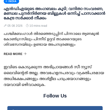
INDIA
എന്‍ഡിഎയുടെ അംഗബലം കൂടി; വനിതാ സംവരണ,
മണ്ഡല പുനര്‍നിര്‍ണയ ബില്ലുകള്‍ ഒന്നിച്ച് പാസാക്കാന്‍
കേന്ദ്ര സര്‍ക്കാര്‍ നീക്കം
05 08 2026
10 mins read
പശ്ചിമബംഗാള്‍ തിരഞ്ഞെടുപ്പിന് പിന്നാലെ തൃണമൂല്‍
കോണ്‍ഗ്രസിലും പിന്നീട് ഉദ്ദവ് താക്കറെയുടെ
ശിവസേനയിലും ഉണ്ടായ അപസ്വരങ്ങളും
READ MORE
ഇവിടെ കൊടുക്കുന്ന അഭിപ്രായങ്ങള്‍ സീ ന്യൂസ്
ലൈവിന്റെത് അല്ല. അവഹേളനപരവും വ്യക്തിപരമായ
അധിക്ഷേപങ്ങളും അശ്‌ളീല പദപ്രയോഗങ്ങളും
ദയവായി ഒഴിവാക്കുക.
Follow Us