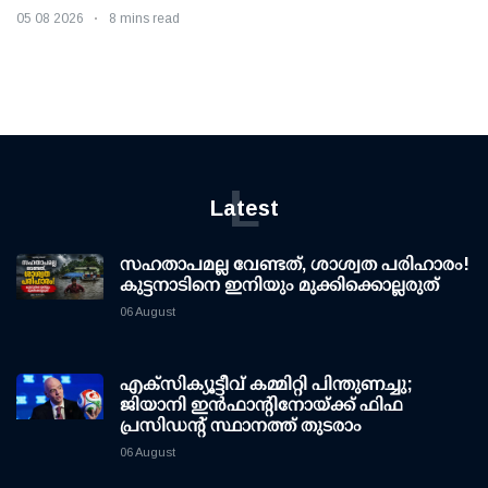
05 08 2026
8 mins read
L
Latest
സഹതാപമല്ല വേണ്ടത്, ശാശ്വത പരിഹാരം!
കുട്ടനാടിനെ ഇനിയും മുക്കിക്കൊല്ലരുത്
06 August
എക്സിക്യൂട്ടീവ് കമ്മിറ്റി പിന്തുണച്ചു;
ജിയാനി ഇന്‍ഫാന്റിനോയ്ക്ക് ഫിഫ
പ്രസിഡന്റ് സ്ഥാനത്ത് തുടരാം
06 August