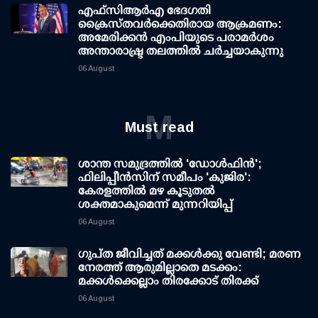
എഫ്‌സി‌ആര്‍‌എ ഭേദഗതി
ക്രൈസ്തവർക്കെതിരായ ആക്രമണം:
അമേരിക്കൻ എംപിയുടെ പരാമർശം
അന്താരാഷ്ട്ര തലത്തിൽ ചർച്ചയാകുന്നു
06 August
M
Must read
ശാന്ത സമുദ്രത്തില്‍ 'ഡോള്‍ഫിന്‍';
ഫിലിപ്പീന്‍സിന് സമീപം 'കുജിര':
കേരളത്തില്‍ മഴ കൂടുതല്‍
ശക്തമാകുമെന്ന് മുന്നറിയിപ്പ്
06 August
ഗുപ്ത ജീവിച്ചത് മക്കള്‍ക്കു വേണ്ടി; മരണ
നേരത്ത് ആരുമില്ലാതെ മടക്കം:
മക്കള്‍ക്കെല്ലാം തിരക്കോട് തിരക്ക്
06 August