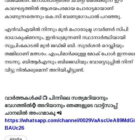
വിജയകരം. ജനാധിപത്യത്തെ ചവിട്ടി മെതിക്കുന്ന ഈ
കാലഘട്ടത്തില്‍ ആശയപരമായ പോരാട്ടമായാണ്
കാണുന്നതെന്നും കെ.സി വേണുഗോപാല്‍ പറഞ്ഞു.
എന്‍ഡിഎയില്‍ നിന്നും മുന്‍ മഹാരാഷ്ട്ര ഗവര്‍ണര്‍ സിപി
രാധാകൃഷ്ണനും, ഇന്‍ഡ്യമുന്നണി സ്ഥാനാര്‍ത്ഥിയായി
സുപ്രിംകോടതി മുന്‍ ജഡ്ജി ബി. സുദര്‍ശന്‍ റെഡ്ഡിയും
തമ്മിലാണ് മത്സരം. എംപിമാര്‍ക്കുള്ള മോക് പോള്‍ ഇന്നലെ
നടന്നു. ബിആര്‍എസും ബിജെഡിയും വോട്ടെടുപ്പില്‍ നിന്ന്
വിട്ടു നില്‍ക്കുമെന്ന് അറിയിച്ചിട്ടുണ്ട്.
വാർത്തകൾക്ക് 📺 പിന്നിലെ സത്യമറിയാനും
വേഗത്തിൽ⌚ അറിയാനും ഞങ്ങളുടെ വാട്ട്സാപ്പ്
ചാനലിൽ അംഗമാകൂ 📲
https://whatsapp.com/channel/0029VaAscUeA89MdGi
BAUc26
#India