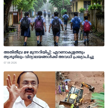
അതിതീവ്ര മഴ മുന്നറിയിപ്പ്: എറണാകുളത്തും
തൃശൂരിലും വിദ്യാലയങ്ങള്‍ക്ക് അവധി പ്രഖ്യാപിച്ചു
07 08 2026