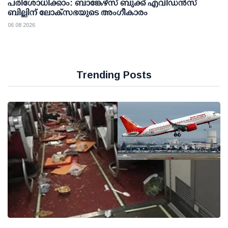
പരിശോധിക്കാം: ബാങ്കേഴ്സ് ബുക്ക് എവിഡന്‍സ്
ബില്ലിന് ലോക്സഭയുടെ അംഗീകാരം
06 08 2026
Trending Posts