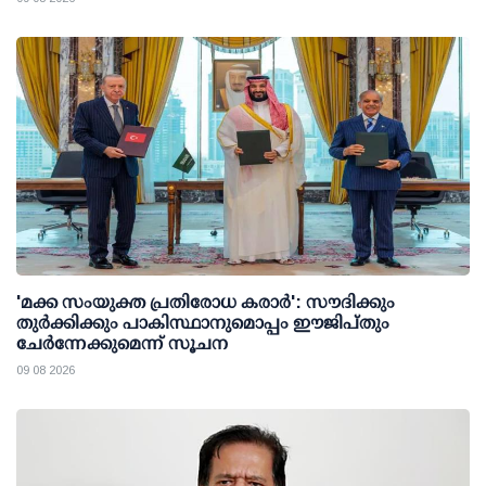
'മക്ക സംയുക്ത പ്രതിരോധ കരാര്‍': സൗദിക്കും
തുര്‍ക്കിക്കും പാകിസ്ഥാനുമൊപ്പം ഈജിപ്തും
ചേര്‍ന്നേക്കുമെന്ന് സൂചന
09 08 2026