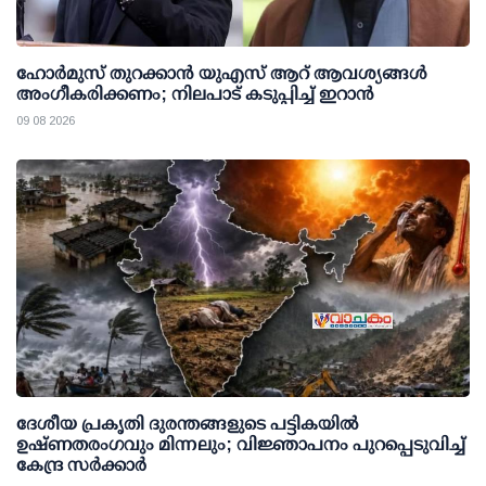
ഹോർമുസ് തുറക്കാൻ യുഎസ് ആറ് ആവശ്യങ്ങൾ
അംഗീകരിക്കണം; നിലപാട് കടുപ്പിച്ച് ഇറാൻ
09 08 2026
ദേശീയ പ്രകൃതി ദുരന്തങ്ങളുടെ പട്ടികയില്‍
ഉഷ്ണതരംഗവും മിന്നലും; വിജ്ഞാപനം പുറപ്പെടുവിച്ച്
കേന്ദ്ര സര്‍ക്കാര്‍