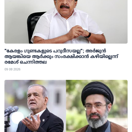
"കേരളം ഗുണ്ടകളുടെ പറുദീസയല്ല"; അർജുൻ
ആയങ്കിയെ ആർക്കും സംരക്ഷിക്കാൻ കഴിയില്ലെന്ന്
രമേശ് ചെന്നിത്തല
09 08 2026