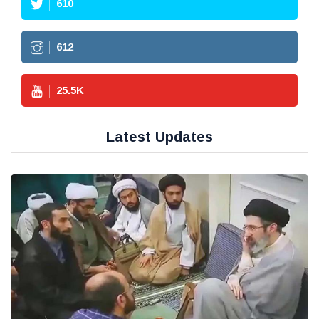
610
612
25.5
K
Latest Updates