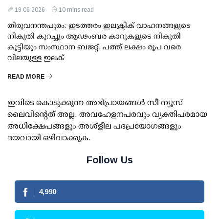
19 06 2026
10 mins read
തിരുവനന്തപുരം: ഇടത്തരം ഇലക്ട്രിക് വാഹനങ്ങളുടെ
നികുതി കുറച്ചും ആഢംബര കാറുകളുടെ നികുതി
കൂട്ടിയും സംസ്ഥാന ബജറ്റ്. പത്ത് ലക്ഷം രൂപ വരെ
വിലയുള്ള ഇലക്
READ MORE
ഇവിടെ കൊടുക്കുന്ന അഭിപ്രായങ്ങള്‍ സീ ന്യൂസ്
ലൈവിന്റെത് അല്ല. അവഹേളനപരവും വ്യക്തിപരമായ
അധിക്ഷേപങ്ങളും അശ്‌ളീല പദപ്രയോഗങ്ങളും
ദയവായി ഒഴിവാക്കുക.
Follow Us
4,990