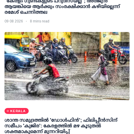
"കേരളം ഗുണ്ടകളുടെ പറുദീസയല്ല"; അർജുൻ
ആയങ്കിയെ ആർക്കും സംരക്ഷിക്കാൻ കഴിയില്ലെന്ന്
രമേശ് ചെന്നിത്തല
09 08 2026
8 mins read
KERALA
ശാന്ത സമുദ്രത്തില്‍ 'ഡോള്‍ഫിന്‍'; ഫിലിപ്പീന്‍സിന്
സമീപം 'കുജിര': കേരളത്തില്‍ മഴ കൂടുതല്‍
ശക്തമാകുമെന്ന് മുന്നറിയിപ്പ്