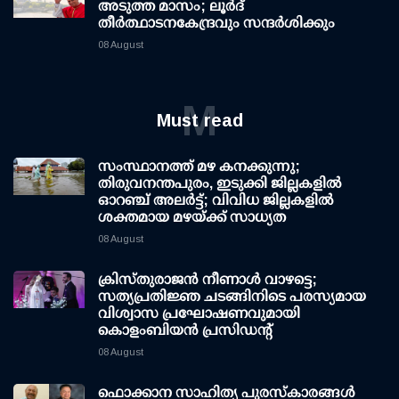
അടുത്ത മാസം; ലൂർദ്
തീർത്ഥാടനകേന്ദ്രവും സന്ദർശിക്കും
08 August
M
Must read
സംസ്ഥാനത്ത് മഴ കനക്കുന്നു;
തിരുവനന്തപുരം, ഇടുക്കി ജില്ലകളിൽ
ഓറഞ്ച് അലർട്ട്; വിവിധ ജില്ലകളിൽ
ശക്തമായ മഴയ്ക്ക് സാധ്യത
08 August
ക്രിസ്തുരാജൻ നീണാൾ വാഴട്ടെ;
സത്യപ്രതിജ്ഞ ചടങ്ങിനിടെ പരസ്യമായ
വിശ്വാസ പ്രഘോഷണവുമായി
കൊളംബിയൻ പ്രസിഡന്റ്
08 August
ഫൊക്കാന സാഹിത്യ പുരസ്‌കാരങ്ങള്‍