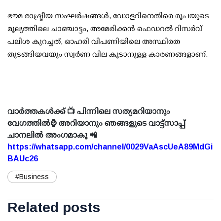
ഭൗമ രാഷ്ട്രീയ സംഘര്‍ഷങ്ങള്‍, ഡോളറിനെതിരെ രൂപയുടെ
മൂല്യത്തിലെ ചാഞ്ചാട്ടം, അമേരിക്കന്‍ ഫെഡറല്‍ റിസര്‍വ്
പലിശ കുറച്ചത്, ഓഹരി വിപണിയിലെ അസ്ഥിരത
തുടങ്ങിയവയും സ്വര്‍ണ വില കൂടാനുള്ള കാരണങ്ങളാണ്.
വാർത്തകൾക്ക് 📺 പിന്നിലെ സത്യമറിയാനും
വേഗത്തിൽ⌚ അറിയാനും ഞങ്ങളുടെ വാട്ട്സാപ്പ്
ചാനലിൽ അംഗമാകൂ 📲
https://whatsapp.com/channel/0029VaAscUeA89MdGi
BAUc26
#Business
Related posts