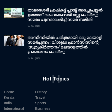
താമരശേരി ഫ്രഷ്കട്ട് പ്ലാന്റ് അടച്ചുപൂട്ടൽ
ഉത്തരവ് ഹൈക്കോടതി സ്റ്റേ ചെയ്തു;
സമരം പുനരാരംഭിച്ച് സമര സമിതി
07 August
അസീസിയിൽ ചരിത്രമായി ഒരു മലയാളി
സമർപ്പണം; വിശുദ്ധ ഫ്രാൻസിസിന്റെ
‘സൂര്യകീർത്തനം’ മലയാളത്തിൽ
പ്രകാശനം ചെയ്തു
07 August
H
Hot Topics
Home
History
Kerala
Travel
India
Sports
International
Business