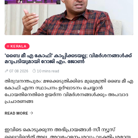
KERALA
'ബൈ മീ എ കോഫി' കാപ്പിക്കടയല്ല; വിമര്‍ശനങ്ങള്‍ക്ക്
മറുപടിയുമായി റോജി എം. ജോണ്‍
07 08 2026
10 mins read
തിരുവനന്തപുരം: മഴക്കെടുതിക്കിടെ മുഖ്യമന്ത്രി ബൈ മീ എ
കോഫി എന്ന സ്ഥാപനം ഉദ്ഘാടനം ചെയ്യാന്‍
പോയതിനെതിരെ ഉയര്‍ന്ന വിമര്‍ശനങ്ങള്‍ക്കും അപവാദ
പ്രചാരണങ്ങ
READ MORE
ഇവിടെ കൊടുക്കുന്ന അഭിപ്രായങ്ങള്‍ സീ ന്യൂസ്
ലൈവിന്റെത് അല്ല. അവഹേളനപരവും വ്യക്തിപരമായ