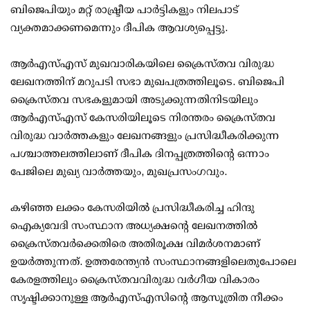
ബിജെപിയും മറ്റ് രാഷ്ട്രീയ പാർട്ടികളും നിലപാട്
വ്യക്തമാക്കണമെന്നും ദീപിക ആവശ്യപ്പെട്ടു.
ആർഎസ്എസ് മുഖവാരികയിലെ ക്രൈസ്തവ വിരുദ്ധ
ലേഖനത്തിന് മറുപടി സഭാ മുഖപത്രത്തിലൂടെ. ബിജെപി
ക്രൈസ്തവ സഭകളുമായി അടുക്കുന്നതിനിടയിലും
ആർഎസ്എസ് കേസരിയിലൂടെ നിരന്തരം ക്രൈസ്തവ
വിരുദ്ധ വാർത്തകളും ലേഖനങ്ങളും പ്രസിദ്ധീകരിക്കുന്ന
പശ്ചാത്തലത്തിലാണ് ദീപിക ദിനപ്പത്രത്തിൻ്റെ ഒന്നാം
പേജിലെ മുഖ്യ വാർത്തയും, മുഖപ്രസംഗവും.
കഴിഞ്ഞ ലക്കം കേസരിയിൽ പ്രസിദ്ധീകരിച്ച ഹിന്ദു
ഐക്യവേദി സംസ്ഥാന അധ്യക്ഷൻ്റെ ലേഖനത്തിൽ
ക്രൈസ്തവർക്കെതിരെ അതിരൂക്ഷ വിമർശനമാണ്
ഉയർത്തുന്നത്. ഉത്തരേന്ത്യൻ സംസ്ഥാനങ്ങളിലെതുപോലെ
കേരളത്തിലും ക്രൈസ്തവവിരുദ്ധ വർഗീയ വികാരം
സൃഷ്ടിക്കാനുള്ള ആർഎസ്എസിന്റെ ആസൂത്രിത നീക്കം