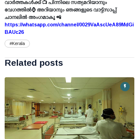
വാർത്തകൾക്ക് 📺 പിന്നിലെ സത്യമറിയാനും
വേഗത്തിൽ⌚ അറിയാനും ഞങ്ങളുടെ വാട്ട്സാപ്പ്
ചാനലിൽ അംഗമാകൂ 📲
https://whatsapp.com/channel/0029VaAscUeA89MdGi
BAUc26
#Kerala
Related posts