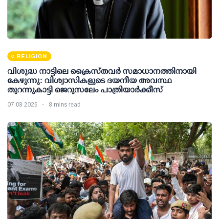
RELIGION
വിശുദ്ധ നാട്ടിലെ ക്രൈസ്തവർ സമാധാനത്തിനായി
കേഴുന്നു: വിശ്വാസികളുടെ ദയനീയ അവസ്ഥ
തുറന്നുകാട്ടി ജെറുസലേം പാത്രിയാർക്കീസ്
07 08 2026
8 mins read