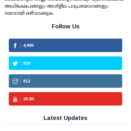
അധിക്ഷേപങ്ങളും അശ്‌ളീല പദപ്രയോഗങ്ങളും
ദയവായി ഒഴിവാക്കുക.
Follow Us
4,990
610
612
25.5
K
Latest Updates