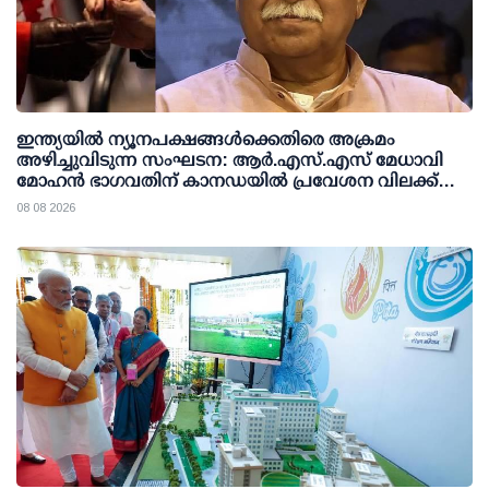
ഇന്ത്യയില്‍ ന്യൂനപക്ഷങ്ങള്‍ക്കെതിരെ അക്രമം
അഴിച്ചുവിടുന്ന സംഘടന: ആര്‍.എസ്.എസ് മേധാവി
മോഹന്‍ ഭാഗവതിന് കാനഡയില്‍ പ്രവേശന വിലക്ക്
ഏര്‍പ്പെടുത്തണമെന്ന് എന്‍.ഡി.പി
08 08 2026