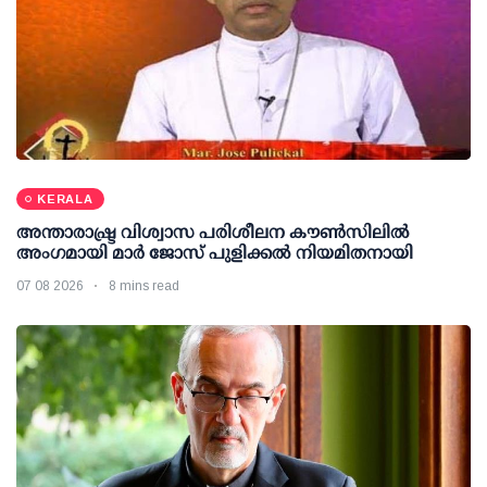
KERALA
അന്താരാഷ്ട്ര വിശ്വാസ പരിശീലന കൗണ്‍സിലില്‍
അംഗമായി മാര്‍ ജോസ് പുളിക്കല്‍ നിയമിതനായി
07 08 2026
8 mins read