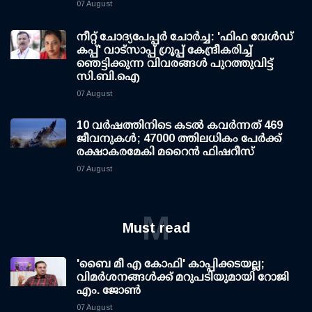
07 August
നീറ്റ് ചോദ്യപേപ്പര്‍ ചോര്‍ച്ച: 'ഫിഫ വേള്‍ഡ്
കപ്പ്' വാട്സാപ്പ് ഗ്രൂപ്പ് കേന്ദ്രീകരിച്ച്
ഞെട്ടിക്കുന്ന വിവരങ്ങള്‍ പുറത്തുവിട്ട്
സി.ബി.ഐ
07 August
10 വര്‍ഷത്തിനിടെ കടല്‍ കവര്‍ന്നത് 469
ജീവനുകള്‍; 47000 ത്തിലധികം പേര്‍ക്ക്
രക്ഷാകരമേകി മറൈന്‍ ഫിഷറീസ്
07 August
M
Must read
'ബൈ മീ എ കോഫി' കാപ്പിക്കടയല്ല;
വിമര്‍ശനങ്ങള്‍ക്ക് മറുപടിയുമായി റോജി
എം. ജോണ്‍
07 August