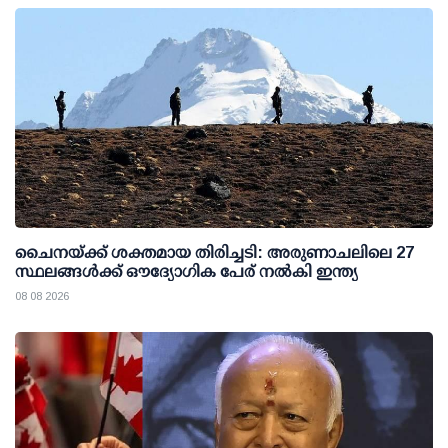
ചൈനയ്ക്ക് ശക്തമായ തിരിച്ചടി: അരുണാചലിലെ 27
സ്ഥലങ്ങള്‍ക്ക് ഔദ്യോഗിക പേര് നല്‍കി ഇന്ത്യ
08 08 2026