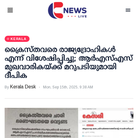
KERALA
ക്രൈസ്തവരെ രാജ്യദ്രോഹികൾ
എന്ന് വിശേഷിപ്പിച്ചു; ആർഎസ്എസ്
മുഖവാരികയ്ക്ക് മറുപടിയുമായി
ദീപിക
Kerala Desk
By
Mon, Sep 15th, 2025, 9:38 AM