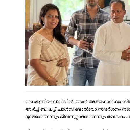
ഓസ്ട്രേലിയ: ഡാർവിൻ സെന്റ് അൽഫോൻസാ സീറ
ആർച്ച് ബിഷപ്പ് ചാൾസ് ബാൽവോ സന്ദർശനം നടത്
ദൃഢമാണെന്നും ജീവസുറ്റാതാണെന്നും അദേഹം പ