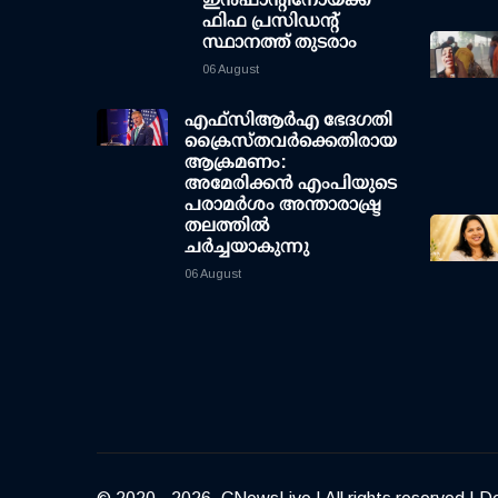
ഫിഫ പ്രസിഡന്റ്
സ്ഥാനത്ത് തുടരാം
06 August
എഫ്‌സി‌ആര്‍‌എ ഭേദഗതി
ക്രൈസ്തവർക്കെതിരായ
ആക്രമണം:
അമേരിക്കൻ എംപിയുടെ
പരാമർശം അന്താരാഷ്ട്ര
തലത്തിൽ
ചർച്ചയാകുന്നു
06 August