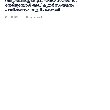
വിദ്യാര്‍ഥികളുടെ പ്രതിഷേധ സമരങ്ങള്‍
നേരിടുമ്പോള്‍ അധികൃതര്‍ സംയമനം
പാലിക്കണം: സുപ്രീം കോടതി
05 08 2026
8 mins read