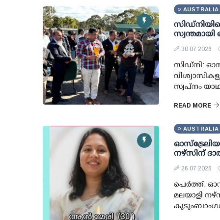
AUSTRALIA
സിഡ്നിയില
സ്വന്തമായി 
30 07 2026
സിഡ്നി: ഓസ
വിശ്വാസികള
സ്വപ്നം യാഥാ
READ MORE
AUSTRALIA
ഓസ്ട്രേലിയയി
നഴ്‌സിന് ദാര
26 07 2026
പെര്‍ത്ത്: 
മലയാളി നഴ്സി
കുടുംബാംഗമ