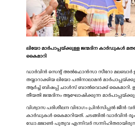
ലിയോ മാർപാപ്പയ്ക്കുള്ള ജന്മദിന കാർഡുകൾ മത
കൈമാറി
ഡാർവിൻ സെന്റ് അൽഫോൻസാ സീറോ മലബാർ ഇടവ
തയ്യാറാക്കിയ ലിയോ പതിനാലാമൻ മാർപാപ്പയ്ക്ക
ആർച്ച് ബിഷപ്പ് ചാൾസ് ബാൽവൊക്ക് കൈമാറി.
തീയതി ജന്മദിനം ആഘോഷിക്കുന്ന മാർപാപ്പയ്ക്
വിശ്വാസ പരിശീലന വിഭാഗം പ്രിൻസിപ്പൽ ജീൻ വ
കാർഡുകൾ കൈമാറിയത്. ചടങ്ങിൽ ഡാർവിൻ രൂപത 
ഡോ.ജോൺ പുതുവ എന്നിവർ സന്നിഹിതരായിരുന്ന