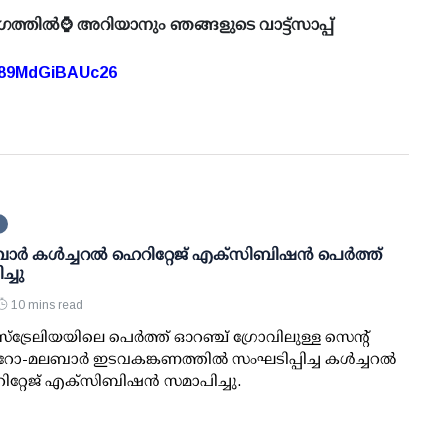
ഗത്തിൽ⌚ അറിയാനും ഞങ്ങളുടെ വാട്ട്സാപ്പ്
A89MdGiBAUc26
ർ കൾച്ചറൽ ഹെറിറ്റേജ് എക്സിബിഷൻ പെർത്ത്
്ചു
10 mins read
്ട്രേലിയയിലെ പെർത്ത് ഓറഞ്ച് ഗ്രോവിലുള്ള സെന്റ്
ോ-മലബാർ ഇടവകങ്കണത്തിൽ സംഘടിപ്പിച്ച കൾച്ചറൽ
്റേജ് എക്സിബിഷൻ സമാപിച്ചു.