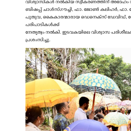
വിശ്വാസികൾ നൽകിയ സ്വീകരണത്തിന് അദേഹം നന
ബിഷപ്പ് ചാൾസ്ഗൗച്ചി, ഫാ. ജോൺ കലിഹർ, ഫാ. 
പുതുവ, കൈകാരന്മാരായ ഡെനെക്സ് ഡേവിഡ്,
പരിപാടികൾക്ക്
നേതൃത്വം നൽകി. ഇടവകയിലെ വിശ്വാസ പരിശീലകരെയ
പ്രശംസിച്ചു.