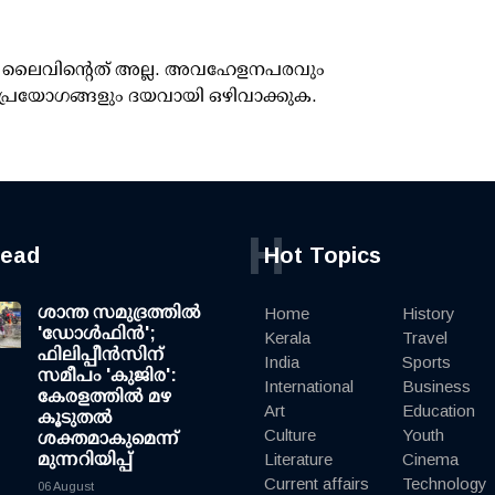
ൂസ് ലൈവിന്റെത് അല്ല. അവഹേളനപരവും
പ്രയോഗങ്ങളും ദയവായി ഒഴിവാക്കുക.
H
read
Hot Topics
ശാന്ത സമുദ്രത്തില്‍
Home
History
'ഡോള്‍ഫിന്‍';
Kerala
Travel
ഫിലിപ്പീന്‍സിന്
India
Sports
സമീപം 'കുജിര':
International
Business
കേരളത്തില്‍ മഴ
Art
Education
കൂടുതല്‍
Culture
Youth
ശക്തമാകുമെന്ന്
മുന്നറിയിപ്പ്
Literature
Cinema
Current affairs
Technology
06 August