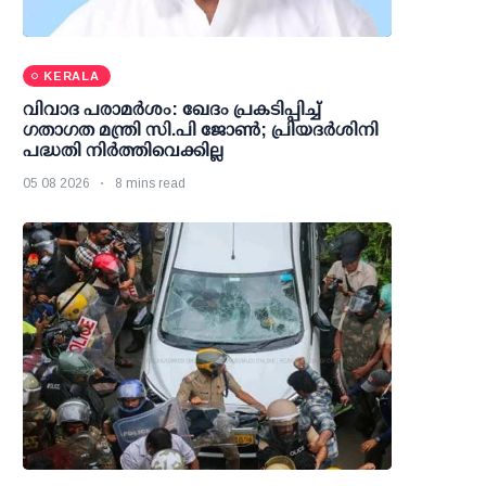
KERALA
വിവാദ പരാമര്‍ശം: ഖേദം പ്രകടിപ്പിച്ച്
ഗതാഗത മന്ത്രി സി.പി ജോണ്‍; പ്രിയദര്‍ശിനി
പദ്ധതി നിര്‍ത്തിവെക്കില്ല
05 08 2026
8 mins read