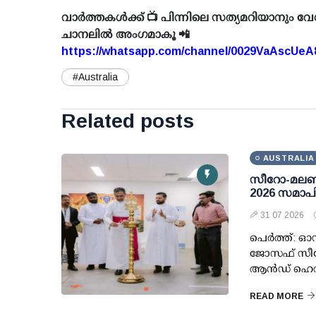
വാർത്തകൾക്ക് 📺 പിന്നിലെ സത്യമറിയാനും വേ
ചാനലിൽ അംഗമാകൂ 📲
https://whatsapp.com/channel/0029VaAscUe
#Australia
Related posts
AUSTRALIA
സീറോ-മലബാ
2026 സമാപിച
31 07 2026
പെർത്ത്: ഓസ
ജോസഫ് സീറ
ആൻഡ് ഹെറിറ
READ MORE