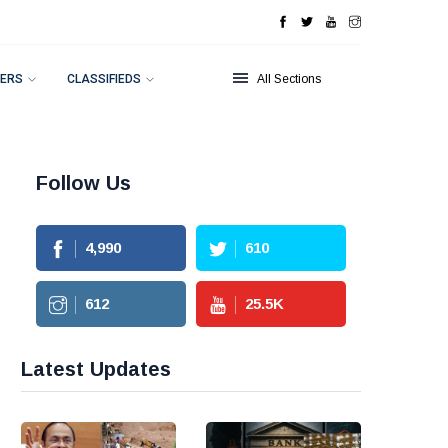
ERS
CLASSIFIEDS
All Sections
Follow Us
4,990
610
612
25.5
K
Latest Updates