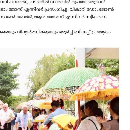
്ദി പറഞ്ഞു. ചടങ്ങിൽ ഡാർവിൻ രൂപതാ മെത്രാൻ
ടോം ജോസ് എന്നിവർ പ്രസംഗിച്ചു. വികാരി ഡോ. ജോൺ
 സോജൻ ജോർജ്, ആശ തോമസ് എന്നിവർ സ്വീകരണ
ും വിദ്യാർത്ഥികളെയും ആർച്ച് ബിഷപ്പ് പ്രത്യേകം