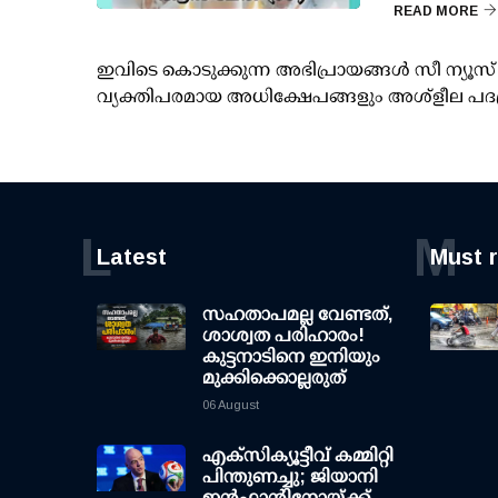
READ MORE
ഇവിടെ കൊടുക്കുന്ന അഭിപ്രായങ്ങള്‍ സീ ന്യ
വ്യക്തിപരമായ അധിക്ഷേപങ്ങളും അശ്‌ളീല പദ
L
M
Latest
Must 
സഹതാപമല്ല വേണ്ടത്,
ശാശ്വത പരിഹാരം!
കുട്ടനാടിനെ ഇനിയും
മുക്കിക്കൊല്ലരുത്
06 August
എക്സിക്യൂട്ടീവ് കമ്മിറ്റി
പിന്തുണച്ചു; ജിയാനി
ഇന്‍ഫാന്റിനോയ്ക്ക്