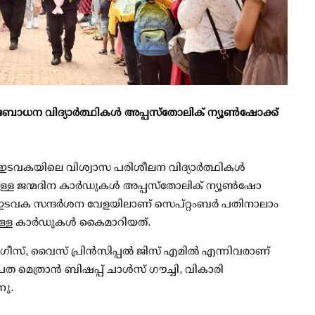
ബോധന വിദ്യാർത്ഥികൾ അപ്പസ്തോലിക് ന്യൂണ്‍ഷോക്ക്
കയിലെ വിശ്വാസ പരിശീലന വിദ്യാർത്ഥികൾ
ുള്ള ജന്മദിന കാർഡുകൾ അപ്പസ്തോലിക് ന്യൂണ്‍ഷോ
 ഇടവക സന്ദർശന വേളയിലാണ് സെപ്റ്റംബർ പതിനാലാം
കുള്ള കാർഡുകൾ കൈമാറിയത്.
ർഗീസ്, വൈസ് പ്രിൻസിപ്പൽ ജിസ് എമിൽ എന്നിവരാണ്
മെത്രാൻ ബിഷപ്പ് ചാൾസ് ഗൗച്ചി, വികാരി
ു.