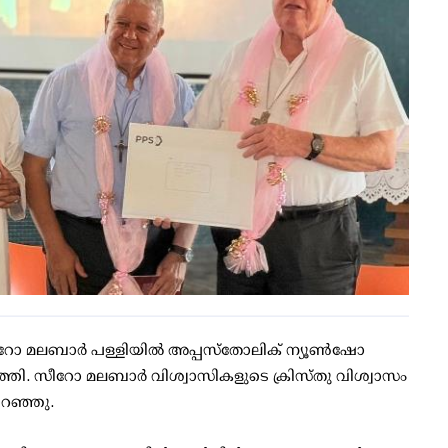
ോ മലബാർ പള്ളിയിൽ അപ്പസ്തോലിക് ന്യൂണ്‍ഷോ
തി. സീറോ മലബാർ വിശ്വാസികളുടെ ക്രിസ്തു വിശ്വാസം
റഞ്ഞു.