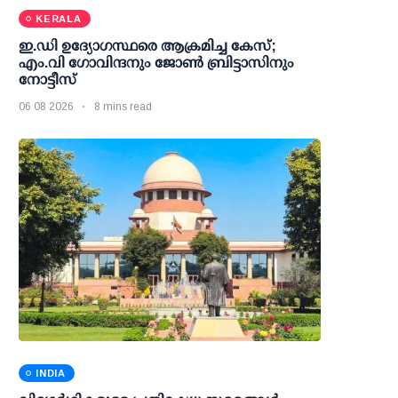
KERALA
ഇ.ഡി ഉദ്യോഗസ്ഥരെ ആക്രമിച്ച കേസ്;
എം.വി ഗോവിന്ദനും ജോണ്‍ ബ്രിട്ടാസിനും
നോട്ടീസ്
06 08 2026
8 mins read
INDIA