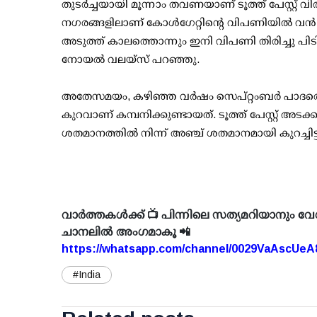
തുടര്‍ച്ചയായി മൂന്നാം തവണയാണ് ടൂത്ത് പേസ്റ്റ് വി
നഗരങ്ങളിലാണ് കോള്‍ഗേറ്റിന്റെ വിപണിയില്‍ വന്
അടുത്ത് കാലത്തൊന്നും ഇനി വിപണി തിരിച്ചു പിടിക
നോയല്‍ വലയ്‌സ് പറഞ്ഞു.
അതേസമയം, കഴിഞ്ഞ വര്‍ഷം സെപ്റ്റംബര്‍ പാദത്തെ
കുറവാണ് കമ്പനിക്കുണ്ടായത്. ടൂത്ത് പേസ്റ്റ് അടക്
ശതമാനത്തില്‍ നിന്ന് അഞ്ച് ശതമാനമായി കുറച്ചിട
വാർത്തകൾക്ക് 📺 പിന്നിലെ സത്യമറിയാനും വേ
ചാനലിൽ അംഗമാകൂ 📲
https://whatsapp.com/channel/0029VaAscUe
#India