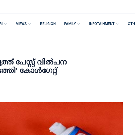
RI
VIEWS
RELIGION
FAMILY
INFOTAINMENT
OTH
ടൂത്ത് പേസ്റ്റ് വില്‍പന
തി' കോള്‍ഗേറ്റ്