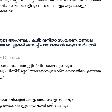
ോദ്യപേപ്പര്‍ ചോര്‍ച്ചയ്ക്കെതിരെ ഡല്‍ഹി ജന്തര്‍ മന്തറിലും
െ വിവിധ ഭാഗങ്ങളിലും വിദ്യാര്‍ഥികളും യുവാക്കളും
്രക്ഷോഭ
ുടെ അംഗബലം കൂടി; വനിതാ സംവരണ, മണ്ഡല
 ബില്ലുകള്‍ ഒന്നിച്ച് പാസാക്കാന്‍ കേന്ദ്ര സര്‍ക്കാര്‍
10 mins read
്‍ തിരഞ്ഞെടുപ്പിന് പിന്നാലെ തൃണമൂല്‍
ും പിന്നീട് ഉദ്ദവ് താക്കറെയുടെ ശിവസേനയിലും ഉണ്ടായ
ും
ൂസ് ലൈവിന്റെത് അല്ല. അവഹേളനപരവും
പ്രയോഗങ്ങളും ദയവായി ഒഴിവാക്കുക.