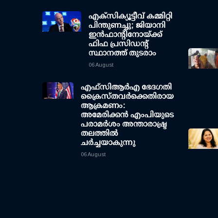
എക്സിക്യൂട്ടീവ് കമ്മിറ്റി
പിന്തുണച്ചു; ജിയാനി
ഇന്‍ഫാന്റിനോയ്ക്ക്
ഫിഫ പ്രസിഡന്റ്
സ്ഥാനത്ത് തുടരാം
06 August
എഫ്‌സി‌ആര്‍‌എ ഭേദഗതി
ക്രൈസ്തവർക്കെതിരായ
ആക്രമണം:
അമേരിക്കൻ എംപിയുടെ
പരാമർശം അന്താരാഷ്ട്ര
തലത്തിൽ
ചർച്ചയാകുന്നു
06 August