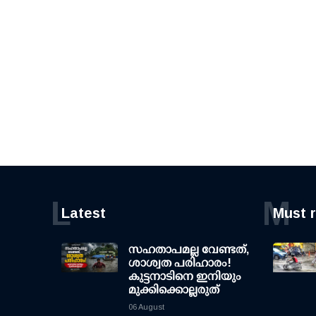
L
M
Latest
Must 
സഹതാപമല്ല വേണ്ടത്,
ശാശ്വത പരിഹാരം!
കുട്ടനാടിനെ ഇനിയും
മുക്കിക്കൊല്ലരുത്
06 August