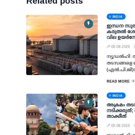
Related posts
INDIA
ഇന്ധന സുരക്
കരുതല്‍ ശേഖ
വില ഉയര്‍ന്ന
05 08 2026
ന്യൂഡല്‍ഹി:
തടസങ്ങളെ ന
(എല്‍.പി.ജി
READ MORE
INDIA
അക്രമം തടയ
നടിക്കരുത്
താക്കീത്
05 08 2026