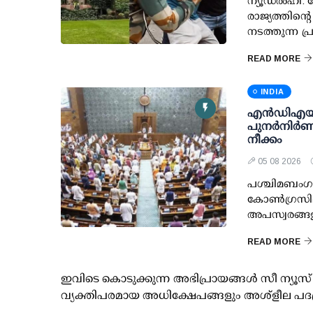
ന്യൂഡല്‍ഹി: ച
രാജ്യത്തിന്റ
നടത്തുന്ന പ
READ MORE
INDIA
എന്‍ഡിഎയ
പുനര്‍നിര്‍ണയ
നീക്കം
05 08 2026
പശ്ചിമബംഗാള
കോണ്‍ഗ്രസില
അപസ്വരങ്ങള
READ MORE
ഇവിടെ കൊടുക്കുന്ന അഭിപ്രായങ്ങള്‍ സീ ന്യ
വ്യക്തിപരമായ അധിക്ഷേപങ്ങളും അശ്‌ളീല പദ