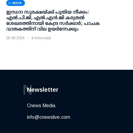
INDIA
ഇന്ധന സുരക്ഷയ്ക്ക് പുതിയ നീക്കം:
എല്‍.പി.ജി, എല്‍.എന്‍.ജി കരുതല്‍
ശേഖരത്തിനായി കേന്ദ്ര സര്‍ക്കാര്‍; പാചക
വാതകത്തിന് വില ഉയര്‍ന്നേക്കും
05 08 2026
8 mins read
N
Newsletter
Cnews Media
info@cnewslive.com