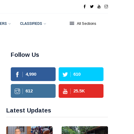
ERS
CLASSIFIEDS
All Sections
Follow Us
4,990
610
612
25.5
K
Latest Updates