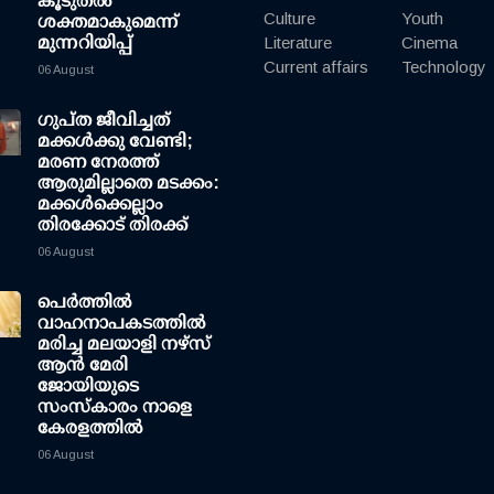
കൂടുതല്‍
Culture
Youth
ശക്തമാകുമെന്ന്
മുന്നറിയിപ്പ്
Literature
Cinema
Current affairs
Technology
06 August
ഗുപ്ത ജീവിച്ചത്
മക്കള്‍ക്കു വേണ്ടി;
മരണ നേരത്ത്
ആരുമില്ലാതെ മടക്കം:
മക്കള്‍ക്കെല്ലാം
തിരക്കോട് തിരക്ക്
06 August
പെർത്തിൽ
വാഹനാപകടത്തിൽ
മരിച്ച മലയാളി നഴ്സ്
ആൻ മേരി
ജോയിയുടെ
സംസ്കാരം നാളെ
കേരളത്തിൽ
06 August