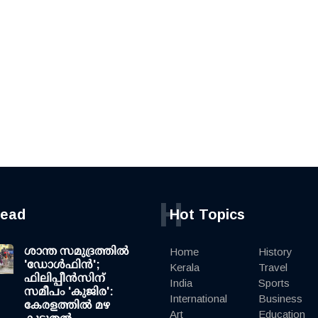
H
read
Hot Topics
ശാന്ത സമുദ്രത്തില്‍
Home
History
'ഡോള്‍ഫിന്‍';
Kerala
Travel
ഫിലിപ്പീന്‍സിന്
India
Sports
സമീപം 'കുജിര':
International
Business
കേരളത്തില്‍ മഴ
Art
Education