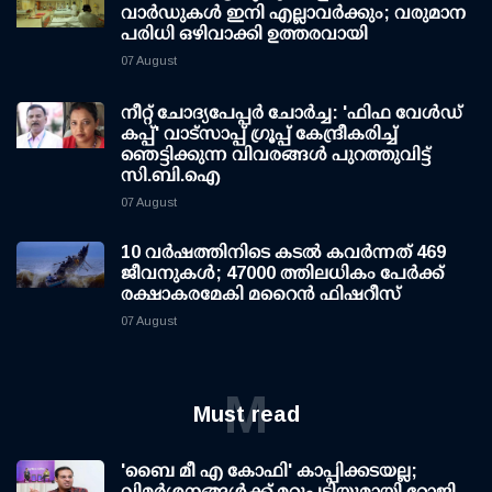
വാര്‍ഡുകള്‍ ഇനി എല്ലാവര്‍ക്കും; വരുമാന
പരിധി ഒഴിവാക്കി ഉത്തരവായി
07 August
നീറ്റ് ചോദ്യപേപ്പര്‍ ചോര്‍ച്ച: 'ഫിഫ വേള്‍ഡ്
കപ്പ്' വാട്സാപ്പ് ഗ്രൂപ്പ് കേന്ദ്രീകരിച്ച്
ഞെട്ടിക്കുന്ന വിവരങ്ങള്‍ പുറത്തുവിട്ട്
സി.ബി.ഐ
07 August
10 വര്‍ഷത്തിനിടെ കടല്‍ കവര്‍ന്നത് 469
ജീവനുകള്‍; 47000 ത്തിലധികം പേര്‍ക്ക്
രക്ഷാകരമേകി മറൈന്‍ ഫിഷറീസ്
07 August
M
Must read
'ബൈ മീ എ കോഫി' കാപ്പിക്കടയല്ല;
വിമര്‍ശനങ്ങള്‍ക്ക് മറുപടിയുമായി റോജി