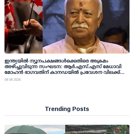
ഇന്ത്യയില്‍ ന്യൂനപക്ഷങ്ങള്‍ക്കെതിരെ അക്രമം
അഴിച്ചുവിടുന്ന സംഘടന: ആര്‍.എസ്.എസ് മേധാവി
മോഹന്‍ ഭാഗവതിന് കാനഡയില്‍ പ്രവേശന വിലക്ക്
ഏര്‍പ്പെടുത്തണമെന്ന് എന്‍.ഡി.പി
08 08 2026
Trending Posts