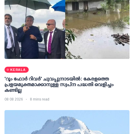
KERALA
'റൂം ഫോര്‍ റിവര്‍' ചുവപ്പുനാടയില്‍: കേരളത്തെ
പ്രളയമുക്തമാക്കാനുള്ള സ്വപ്ന പദ്ധതി വെളിച്ചം
കണ്ടില്ല
08 08 2026
8 mins read