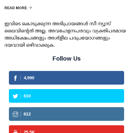
READ MORE
ഇവിടെ കൊടുക്കുന്ന അഭിപ്രായങ്ങള്‍ സീ ന്യൂസ്
ലൈവിന്റെത് അല്ല. അവഹേളനപരവും വ്യക്തിപരമായ
അധിക്ഷേപങ്ങളും അശ്‌ളീല പദപ്രയോഗങ്ങളും
ദയവായി ഒഴിവാക്കുക.
Follow Us
4,990
610
612
25.5
K