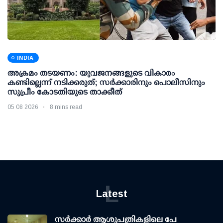
INDIA
അക്രമം തടയണം: യുവജനങ്ങളുടെ വികാരം
കണ്ടില്ലെന്ന് നടിക്കരുത്; സര്‍ക്കാരിനും പൊലീസിനും
സുപ്രീം കോടതിയുടെ താക്കീത്
05 08 2026
8 mins read
L
Latest
സര്‍ക്കാര്‍ ആശുപത്രികളിലെ പേ