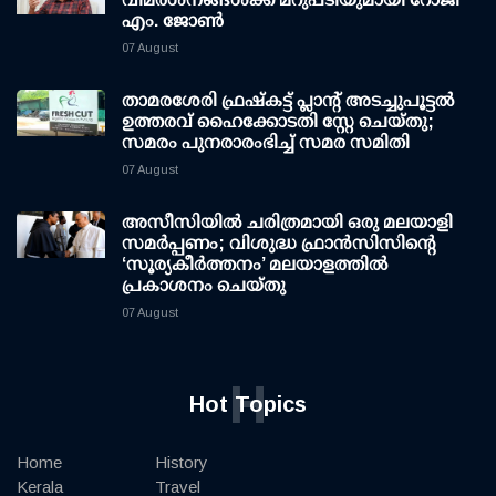
എം. ജോണ്‍
07 August
താമരശേരി ഫ്രഷ്കട്ട് പ്ലാന്റ് അടച്ചുപൂട്ടൽ
ഉത്തരവ് ഹൈക്കോടതി സ്റ്റേ ചെയ്തു;
സമരം പുനരാരംഭിച്ച് സമര സമിതി
07 August
അസീസിയിൽ ചരിത്രമായി ഒരു മലയാളി
സമർപ്പണം; വിശുദ്ധ ഫ്രാൻസിസിന്റെ
‘സൂര്യകീർത്തനം’ മലയാളത്തിൽ
പ്രകാശനം ചെയ്തു
07 August
H
Hot Topics
Home
History
Kerala
Travel