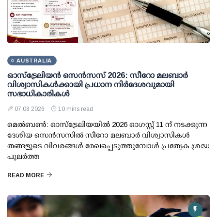
AUSTRALIA
ഓസ്ട്രേലിയൻ സെൻസസ് 2026: സീറോ മലബാർ
വിശ്വാസികൾക്കായി പ്രധാന നിർദേശവുമായി
സഭാധികാരികൾ
07 08 2026
10 mins read
മെൽബൺ: ഓസ്ട്രേലിയയിൽ 2026 ഓഗസ്റ്റ് 11 ന് നടക്കുന്ന
ദേശീയ സെൻസസിൽ സീറോ മലബാർ വിശ്വാസികൾ
തങ്ങളുടെ വിവരങ്ങൾ രേഖപ്പെടുത്തുമ്പോൾ പ്രത്യേക ശ്രദ്ധ
പുലർത്ത
READ MORE