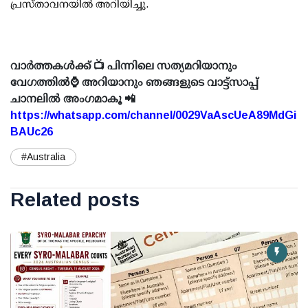
പ്രസ്താവനയിൽ അറിയിച്ചു.
വാർത്തകൾക്ക് 📺 പിന്നിലെ സത്യമറിയാനും
വേഗത്തിൽ⌚ അറിയാനും ഞങ്ങളുടെ വാട്ട്സാപ്പ്
ചാനലിൽ അംഗമാകൂ 📲
https://whatsapp.com/channel/0029VaAscUeA89MdGi
BAUc26
#Australia
Related posts