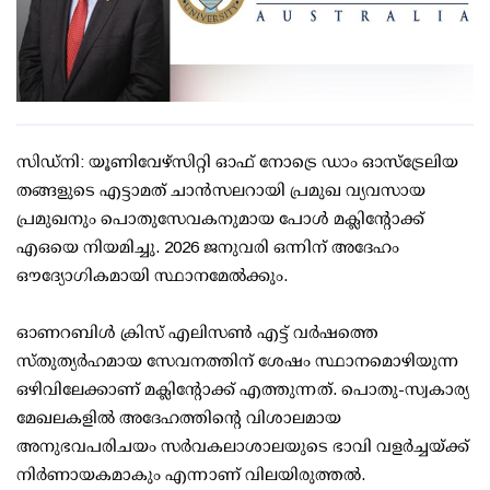
സിഡ്‌നി: യൂണിവേഴ്സിറ്റി ഓഫ് നോട്രെ ഡാം ഓസ്‌ട്രേലിയ
തങ്ങളുടെ എട്ടാമത് ചാൻസലറായി പ്രമുഖ വ്യവസായ
പ്രമുഖനും പൊതുസേവകനുമായ പോൾ മക്ലിന്റോക്ക്
എഒയെ നിയമിച്ചു. 2026 ജനുവരി ഒന്നിന് അദേഹം
ഔദ്യോഗികമായി സ്ഥാനമേൽക്കും.
ഓണറബിൾ ക്രിസ് എലിസൺ എട്ട് വർഷത്തെ
സ്തുത്യർഹമായ സേവനത്തിന് ശേഷം സ്ഥാനമൊഴിയുന്ന
ഒഴിവിലേക്കാണ് മക്ലിന്റോക്ക് എത്തുന്നത്. പൊതു-സ്വകാര്യ
മേഖലകളിൽ അദേഹത്തിന്റെ വിശാലമായ
അനുഭവപരിചയം സർവകലാശാലയുടെ ഭാവി വളർച്ചയ്ക്ക്
നിർണായകമാകും എന്നാണ് വിലയിരുത്തൽ.