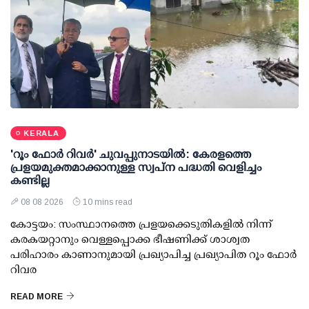
KERALA
'റൂം ഫോര്‍ റിവര്‍' ചുവപ്പുനാടയില്‍: കേരളത്തെ
പ്രളയമുക്തമാക്കാനുള്ള സ്വപ്ന പദ്ധതി വെളിച്ചം
കണ്ടില്ല
08 08 2026
10 mins read
കോട്ടയം: സംസ്ഥാനത്തെ പ്രളയക്കെടുതികളില്‍ നിന്ന്
കരകയറ്റാനും വെള്ളപ്പൊക്ക ഭീഷണിക്ക് ശാശ്വത
പരിഹാരം കാണാനുമായി പ്രഖ്യാപിച്ച പ്രഖ്യാപിത റൂം ഫോര്‍
റിവര
READ MORE