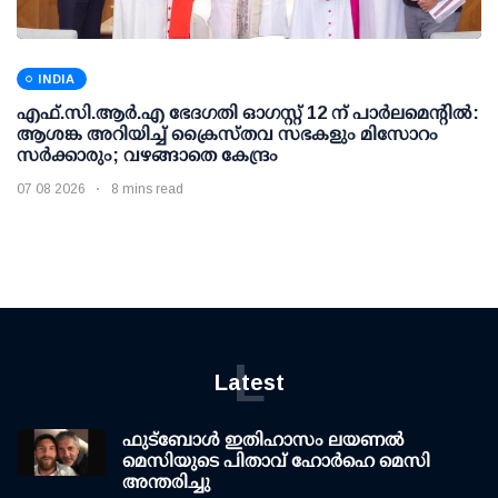
INDIA
എഫ്.സി.ആര്‍.എ ഭേദഗതി ഓഗസ്റ്റ് 12 ന് പാര്‍ലമെന്റില്‍:
ആശങ്ക അറിയിച്ച് ക്രൈസ്തവ സഭകളും മിസോറം
സര്‍ക്കാരും; വഴങ്ങാതെ കേന്ദ്രം
07 08 2026
8 mins read
L
Latest
ഫുട്ബോൾ ഇതിഹാസം ലയണൽ
മെസിയുടെ പിതാവ് ഹോർഹെ മെസി
അന്തരിച്ചു