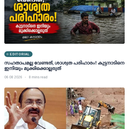
EDITORIAL
സഹതാപമല്ല വേണ്ടത്, ശാശ്വത പരിഹാരം! കുട്ടനാടിനെ
ഇനിയും മുക്കിക്കൊല്ലരുത്
06 08 2026
8 mins read