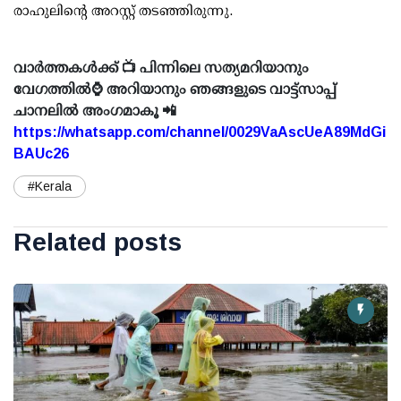
രാഹുലിന്റെ അറസ്റ്റ് തടഞ്ഞിരുന്നു.
വാർത്തകൾക്ക് 📺 പിന്നിലെ സത്യമറിയാനും
വേഗത്തിൽ⌚ അറിയാനും ഞങ്ങളുടെ വാട്ട്സാപ്പ്
ചാനലിൽ അംഗമാകൂ 📲
https://whatsapp.com/channel/0029VaAscUeA89MdGi
BAUc26
#Kerala
Related posts