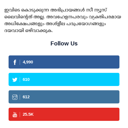
ഇവിടെ കൊടുക്കുന്ന അഭിപ്രായങ്ങള്‍ സീ ന്യൂസ്
ലൈവിന്റെത് അല്ല. അവഹേളനപരവും വ്യക്തിപരമായ
അധിക്ഷേപങ്ങളും അശ്‌ളീല പദപ്രയോഗങ്ങളും
ദയവായി ഒഴിവാക്കുക.
Follow Us
4,990
610
612
25.5
K