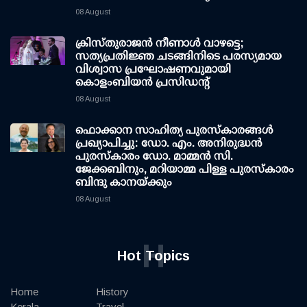
08 August
ക്രിസ്തുരാജൻ നീണാൾ വാഴട്ടെ;
സത്യപ്രതിജ്ഞ ചടങ്ങിനിടെ പരസ്യമായ
വിശ്വാസ പ്രഘോഷണവുമായി
കൊളംബിയൻ പ്രസിഡന്റ്
08 August
ഫൊക്കാന സാഹിത്യ പുരസ്‌കാരങ്ങള്‍
പ്രഖ്യാപിച്ചു: ഡോ. എം. അനിരുദ്ധന്‍
പുരസ്‌കാരം ഡോ. മാമ്മന്‍ സി.
ജേക്കബിനും, മറിയാമ്മ പിള്ള പുരസ്‌കാരം
ബിന്ദു കാനയ്ക്കും
08 August
H
Hot Topics
Home
History
Kerala
Travel