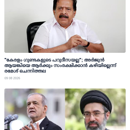
"കേരളം ഗുണ്ടകളുടെ പറുദീസയല്ല"; അർജുൻ
ആയങ്കിയെ ആർക്കും സംരക്ഷിക്കാൻ കഴിയില്ലെന്ന്
രമേശ് ചെന്നിത്തല
09 08 2026