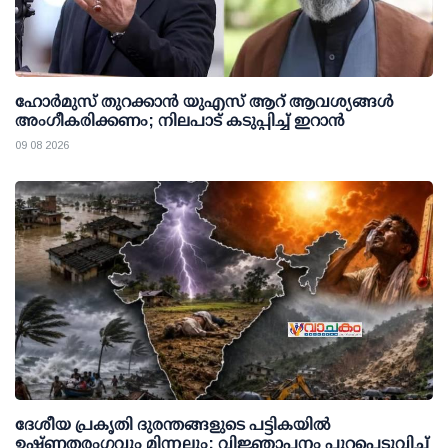
ഹോർമുസ് തുറക്കാൻ യുഎസ് ആറ് ആവശ്യങ്ങൾ
അംഗീകരിക്കണം; നിലപാട് കടുപ്പിച്ച് ഇറാൻ
09 08 2026
ദേശീയ പ്രകൃതി ദുരന്തങ്ങളുടെ പട്ടികയില്‍
ഉഷ്ണതരംഗവും മിന്നലും; വിജ്ഞാപനം പുറപ്പെടുവിച്ച്