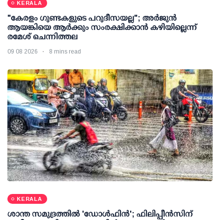
KERALA
"കേരളം ഗുണ്ടകളുടെ പറുദീസയല്ല"; അർജുൻ
ആയങ്കിയെ ആർക്കും സംരക്ഷിക്കാൻ കഴിയില്ലെന്ന്
രമേശ് ചെന്നിത്തല
09 08 2026
8 mins read
KERALA
ശാന്ത സമുദ്രത്തില്‍ 'ഡോള്‍ഫിന്‍'; ഫിലിപ്പീന്‍സിന്