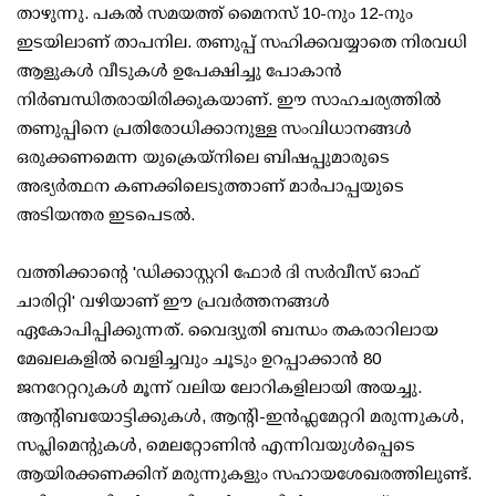
താഴുന്നു. പകൽ സമയത്ത് മൈനസ് 10-നും 12-നും
ഇടയിലാണ് താപനില. തണുപ്പ് സഹിക്കവയ്യാതെ നിരവധി
ആളുകൾ വീടുകൾ ഉപേക്ഷിച്ചു പോകാൻ
നിർബന്ധിതരായിരിക്കുകയാണ്. ഈ സാഹചര്യത്തിൽ
തണുപ്പിനെ പ്രതിരോധിക്കാനുള്ള സംവിധാനങ്ങൾ
ഒരുക്കണമെന്ന യുക്രെയ്നിലെ ബിഷപ്പുമാരുടെ
അഭ്യർത്ഥന കണക്കിലെടുത്താണ് മാർപാപ്പയുടെ
അടിയന്തര ഇടപെടൽ.
വത്തിക്കാന്റെ 'ഡിക്കാസ്റ്ററി ഫോർ ദി സർവീസ് ഓഫ്
ചാരിറ്റി' വഴിയാണ് ഈ പ്രവർത്തനങ്ങൾ
ഏകോപിപ്പിക്കുന്നത്. വൈദ്യുതി ബന്ധം തകരാറിലായ
മേഖലകളിൽ വെളിച്ചവും ചൂടും ഉറപ്പാക്കാൻ 80
ജനറേറ്ററുകൾ മൂന്ന് വലിയ ലോറികളിലായി അയച്ചു.
ആന്റിബയോട്ടിക്കുകൾ, ആന്റി-ഇൻഫ്ലമേറ്ററി മരുന്നുകൾ,
സപ്ലിമെന്റുകൾ, മെലറ്റോണിൻ എന്നിവയുൾപ്പെടെ
ആയിരക്കണക്കിന് മരുന്നുകളും സഹായശേഖരത്തിലുണ്ട്.