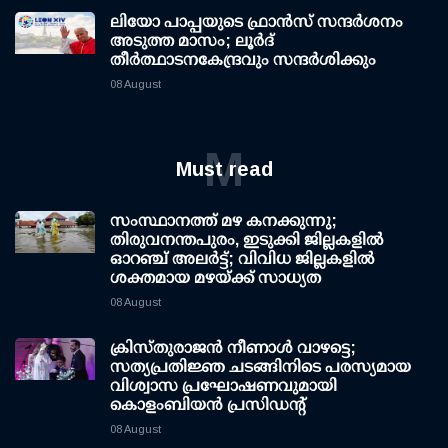
ലിയോ പാപ്പയുടെ ഫ്രാൻസ് സന്ദർശനം
അടുത്ത മാസം; ലൂർദ്
തീർത്ഥാടനകേന്ദ്രവും സന്ദർശിക്കും
08 August
M
Must read
സംസ്ഥാനത്ത് മഴ കനക്കുന്നു;
തിരുവനന്തപുരം, ഇടുക്കി ജില്ലകളിൽ
ഓറഞ്ച് അലർട്ട്; വിവിധ ജില്ലകളിൽ
ശക്തമായ മഴയ്ക്ക് സാധ്യത
08 August
ക്രിസ്തുരാജൻ നീണാൾ വാഴട്ടെ;
സത്യപ്രതിജ്ഞ ചടങ്ങിനിടെ പരസ്യമായ
വിശ്വാസ പ്രഘോഷണവുമായി
കൊളംബിയൻ പ്രസിഡന്റ്
08 August