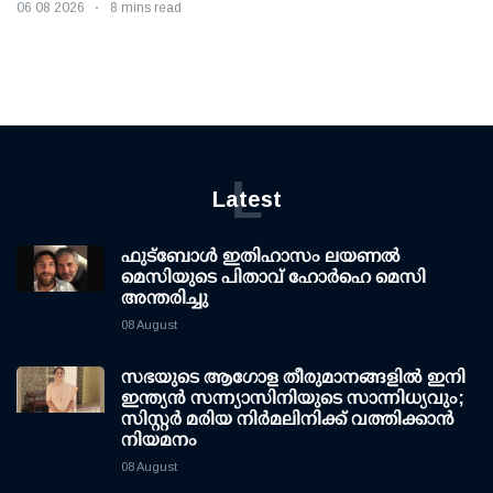
06 08 2026
8 mins read
L
Latest
ഫുട്ബോൾ ഇതിഹാസം ലയണൽ
മെസിയുടെ പിതാവ് ഹോർഹെ മെസി
അന്തരിച്ചു
08 August
സഭയുടെ ആഗോള തീരുമാനങ്ങളിൽ ഇനി
ഇന്ത്യൻ സന്ന്യാസിനിയുടെ സാന്നിധ്യവും;
സിസ്റ്റർ മരിയ നിർമലിനിക്ക് വത്തിക്കാൻ
നിയമനം
08 August