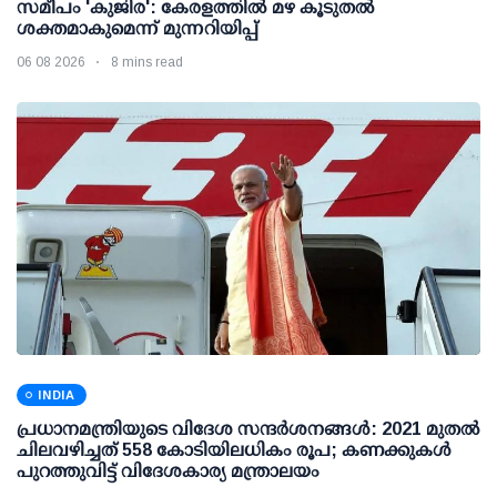
സമീപം 'കുജിര': കേരളത്തില്‍ മഴ കൂടുതല്‍
ശക്തമാകുമെന്ന് മുന്നറിയിപ്പ്
06 08 2026
8 mins read
INDIA
പ്രധാനമന്ത്രിയുടെ വിദേശ സന്ദർശനങ്ങൾ: 2021 മുതൽ
ചിലവഴിച്ചത് 558 കോടിയിലധികം രൂപ; കണക്കുകൾ
പുറത്തുവിട്ട് വിദേശകാര്യ മന്ത്രാലയം