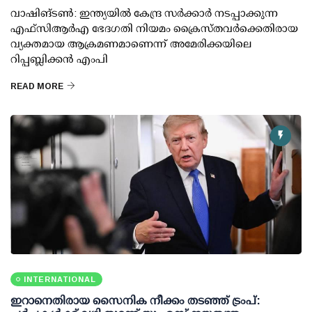
വാഷിങ്ടൺ: ഇന്ത്യയിൽ കേന്ദ്ര സർക്കാർ നടപ്പാക്കുന്ന
എഫ്സിആർഎ ഭേദഗതി നിയമം ക്രൈസ്തവർക്കെതിരായ
വ്യക്തമായ ആക്രമണമാണെന്ന് അമേരിക്കയിലെ
റിപ്പബ്ലിക്കൻ എംപി
READ MORE
INTERNATIONAL
ഇറാനെതിരായ സൈനിക നീക്കം തടഞ്ഞ് ട്രംപ്: