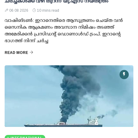
ചര്‍ച്ചകള്‍ക്ക് വഴി തുറന്ന് യു.എസ് നയതന്ത്രം
06 08 2026
10 mins read
വാഷിങ്ടണ്‍: ഇറാനെതിരെ ആസൂത്രണം ചെയ്ത വന്‍
സൈനിക ആക്രമണം അവസാന നിമിഷം തടഞ്ഞ്
അമേരിക്കന്‍ പ്രസിഡന്റ് ഡൊണാള്‍ഡ് ട്രംപ്. ഇറാന്റെ
ഭാഗത്ത് നിന്ന് ചര്‍ച്ച
READ MORE