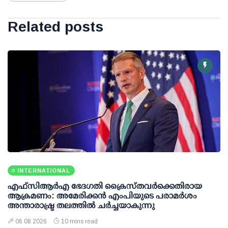
Related posts
INTERNATIONAL
എഫ്‌സി‌ആര്‍‌എ ഭേദഗതി ക്രൈസ്തവർക്കെതിരായ
ആക്രമണം: അമേരിക്കൻ എംപിയുടെ പരാമർശം
അന്താരാഷ്ട്ര തലത്തിൽ ചർച്ചയാകുന്നു
06 08 2026
10 mins read