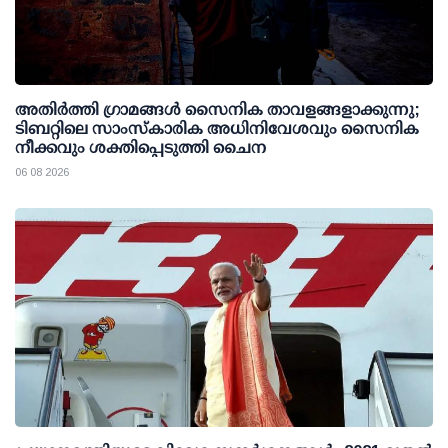
അതിര്‍ത്തി ഗ്രാമങ്ങള്‍ സൈനിക താവളങ്ങളാക്കുന്നു;
ടിബറ്റിലെ സാംസ്‌കാരിക അധിനിവേശവും സൈനിക
നീക്കവും ശക്തിപ്പെടുത്തി ചൈന
06 08 2026