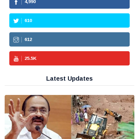
4,990
610
612
25.5
K
Latest Updates