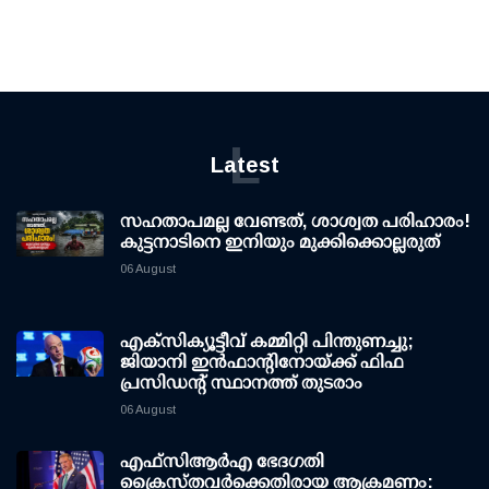
L
Latest
സഹതാപമല്ല വേണ്ടത്, ശാശ്വത പരിഹാരം!
കുട്ടനാടിനെ ഇനിയും മുക്കിക്കൊല്ലരുത്
06 August
എക്സിക്യൂട്ടീവ് കമ്മിറ്റി പിന്തുണച്ചു;
ജിയാനി ഇന്‍ഫാന്റിനോയ്ക്ക് ഫിഫ
പ്രസിഡന്റ് സ്ഥാനത്ത് തുടരാം
06 August
എഫ്‌സി‌ആര്‍‌എ ഭേദഗതി
ക്രൈസ്തവർക്കെതിരായ ആക്രമണം: