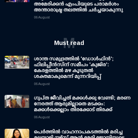
അമേരിക്കൻ എംപിയുടെ പരാമർശം
അന്താരാഷ്ട്ര തലത്തിൽ ചർച്ചയാകുന്നു
06 August
M
Must read
ശാന്ത സമുദ്രത്തില്‍ 'ഡോള്‍ഫിന്‍';
ഫിലിപ്പീന്‍സിന് സമീപം 'കുജിര':
കേരളത്തില്‍ മഴ കൂടുതല്‍
ശക്തമാകുമെന്ന് മുന്നറിയിപ്പ്
06 August
ഗുപ്ത ജീവിച്ചത് മക്കള്‍ക്കു വേണ്ടി; മരണ
നേരത്ത് ആരുമില്ലാതെ മടക്കം:
മക്കള്‍ക്കെല്ലാം തിരക്കോട് തിരക്ക്
06 August
പെർത്തിൽ വാഹനാപകടത്തിൽ മരിച്ച
മലയാളി നഴ്സ് ആൻ മേരി ജോയിയുടെ