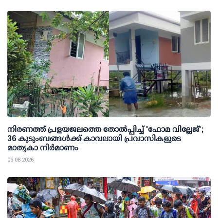
നിരണത്ത് പ്രളയജലത്തെ തോല്‍പ്പിച്ച് 'ഫോമ വില്ലേജ്';
36 കുടുംബങ്ങള്‍ക്ക് കാവലായി പ്രവാസികളുടെ
മാതൃകാ നിര്‍മാണം
06 08 2026