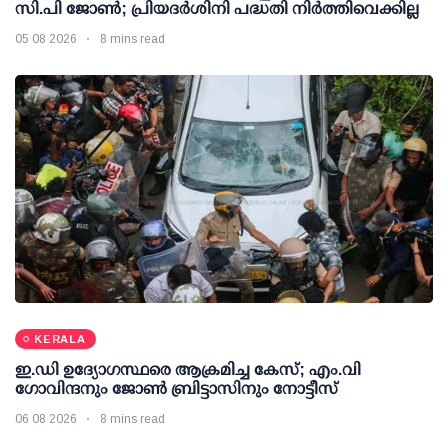
സി.പി ജോണ്‍; പ്രിയദര്‍ശിനി പദ്ധതി നിര്‍ത്തിവെക്കില്ല
05 08 2026
8 mins read
KERALA
ഇ.ഡി ഉദ്യോഗസ്ഥരെ ആക്രമിച്ച കേസ്; എം.വി
ഗോവിന്ദനും ജോണ്‍ ബ്രിട്ടാസിനും നോട്ടീസ്
06 08 2026
8 mins read