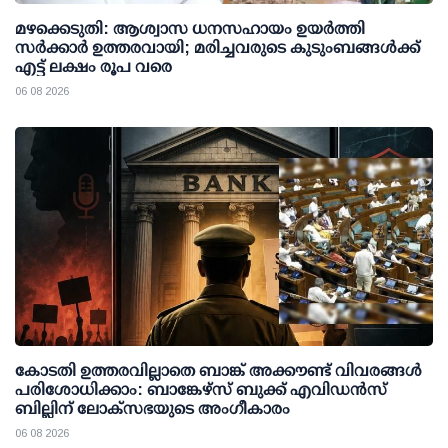
മഴക്കെടുതി: ആശ്വാസ ധനസഹായം ഉയര്‍ത്തി
സര്‍ക്കാര്‍ ഉത്തരവായി; മരിച്ചവരുടെ കുടുംബങ്ങള്‍ക്ക്
എട്ട് ലക്ഷം രൂപ വരെ
06 08 2026
കോടതി ഉത്തരവില്ലാതെ ബാങ്ക് അക്കൗണ്ട് വിവരങ്ങള്‍
പരിശോധിക്കാം: ബാങ്കേഴ്സ് ബുക്ക് എവിഡന്‍സ്
ബില്ലിന് ലോക്സഭയുടെ അംഗീകാരം
06 08 2026