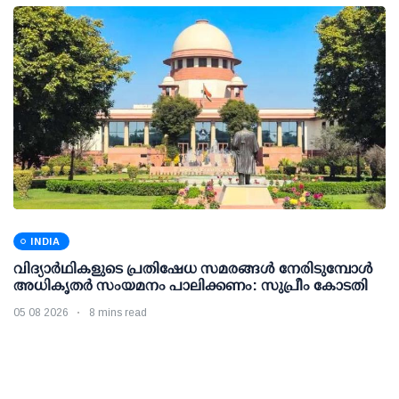
INDIA
വിദ്യാര്‍ഥികളുടെ പ്രതിഷേധ സമരങ്ങള്‍ നേരിടുമ്പോള്‍
അധികൃതര്‍ സംയമനം പാലിക്കണം: സുപ്രീം കോടതി
05 08 2026
8 mins read