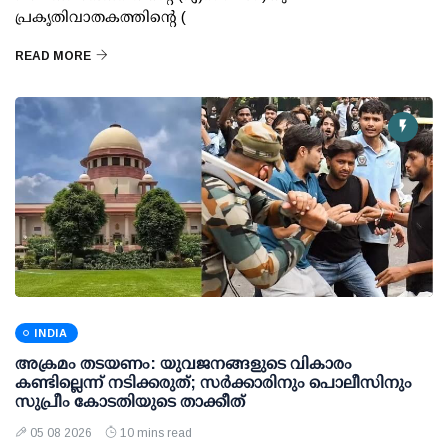
പ്രകൃതിവാതകത്തിന്റെ (
READ MORE
INDIA
അക്രമം തടയണം: യുവജനങ്ങളുടെ വികാരം
കണ്ടില്ലെന്ന് നടിക്കരുത്; സര്‍ക്കാരിനും പൊലീസിനും
സുപ്രീം കോടതിയുടെ താക്കീത്
05 08 2026
10 mins read