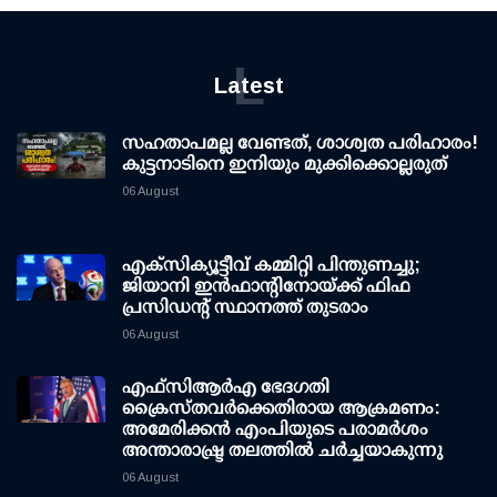
L
Latest
സഹതാപമല്ല വേണ്ടത്, ശാശ്വത പരിഹാരം!
കുട്ടനാടിനെ ഇനിയും മുക്കിക്കൊല്ലരുത്
06 August
എക്സിക്യൂട്ടീവ് കമ്മിറ്റി പിന്തുണച്ചു;
ജിയാനി ഇന്‍ഫാന്റിനോയ്ക്ക് ഫിഫ
പ്രസിഡന്റ് സ്ഥാനത്ത് തുടരാം
06 August
എഫ്‌സി‌ആര്‍‌എ ഭേദഗതി
ക്രൈസ്തവർക്കെതിരായ ആക്രമണം:
അമേരിക്കൻ എംപിയുടെ പരാമർശം
അന്താരാഷ്ട്ര തലത്തിൽ ചർച്ചയാകുന്നു
06 August