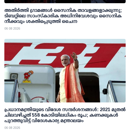
അതിര്‍ത്തി ഗ്രാമങ്ങള്‍ സൈനിക താവളങ്ങളാക്കുന്നു;
ടിബറ്റിലെ സാംസ്‌കാരിക അധിനിവേശവും സൈനിക
നീക്കവും ശക്തിപ്പെടുത്തി ചൈന
06 08 2026
പ്രധാനമന്ത്രിയുടെ വിദേശ സന്ദർശനങ്ങൾ: 2021 മുതൽ
ചിലവഴിച്ചത് 558 കോടിയിലധികം രൂപ; കണക്കുകൾ
പുറത്തുവിട്ട് വിദേശകാര്യ മന്ത്രാലയം
06 08 2026