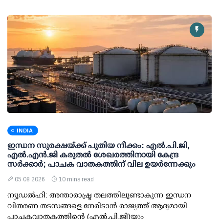
INDIA
ഇന്ധന സുരക്ഷയ്ക്ക് പുതിയ നീക്കം: എല്‍.പി.ജി,
എല്‍.എന്‍.ജി കരുതല്‍ ശേഖരത്തിനായി കേന്ദ്ര
സര്‍ക്കാര്‍; പാചക വാതകത്തിന് വില ഉയര്‍ന്നേക്കും
05 08 2026
10 mins read
ന്യൂഡല്‍ഹി: അന്താരാഷ്ട്ര തലത്തിലുണ്ടാകുന്ന ഇന്ധന
വിതരണ തടസങ്ങളെ നേരിടാന്‍ രാജ്യത്ത് ആദ്യമായി
പാചകവാതകത്തിന്റെ (എല്‍.പി.ജി)യും