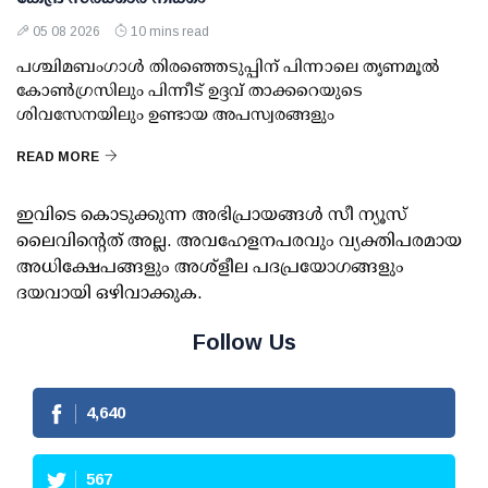
05 08 2026
10 mins read
പശ്ചിമബംഗാള്‍ തിരഞ്ഞെടുപ്പിന് പിന്നാലെ തൃണമൂല്‍
കോണ്‍ഗ്രസിലും പിന്നീട് ഉദ്ദവ് താക്കറെയുടെ
ശിവസേനയിലും ഉണ്ടായ അപസ്വരങ്ങളും
READ MORE
ഇവിടെ കൊടുക്കുന്ന അഭിപ്രായങ്ങള്‍ സീ ന്യൂസ്
ലൈവിന്റെത് അല്ല. അവഹേളനപരവും വ്യക്തിപരമായ
അധിക്ഷേപങ്ങളും അശ്‌ളീല പദപ്രയോഗങ്ങളും
ദയവായി ഒഴിവാക്കുക.
Follow Us
4,990
610