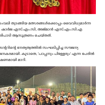
ംവലി തുടങ്ങിയ മത്സരങ്ങൾക്കൊപ്പം വൈവിധ്യമാർന്ന
ു. ഷാർജ എസ്.എം.സി, അജ്‌മാൻ എസ്.എം.സി.എ
പാടി ആസൂത്രണം ചെയ്തത്.
ററിന്റെ നേതൃത്വത്തിൽ സംഘടിപ്പിച്ച സൗജന്യ
ജനകരമായി. കൂടാതെ, 'പാപ്പനും പിള്ളേരും' എന്ന പേരിൽ
ർഷണമായി മാറി.