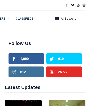
ERS
CLASSIFIEDS
All Sections
Follow Us
4,990
610
612
25.5
K
Latest Updates