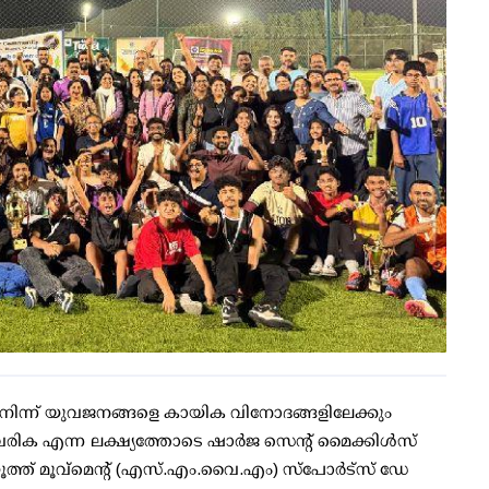
ന്ന് യുവജനങ്ങളെ കായിക വിനോദങ്ങളിലേക്കും
വരിക എന്ന ലക്ഷ്യത്തോടെ ഷാർജ സെന്റ് മൈക്കിൾസ്
ത് മൂവ്‌മെന്റ് (എസ്.എം.വൈ.എം) സ്പോർട്സ് ഡേ