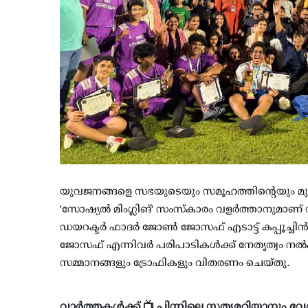
യുവജനങ്ങളെ സഭയുടെയും സമൂഹത്തിന്റെയും മു
'സോഷ്യൽ മിംഗ്ലിങ്' സംസ്കാരം വളർത്താനുമാണ് സ
ഡയറക്ടർ ഫാദർ ജോൺ ജോസഫ് എടാട്ട് കപ്പൂച്ചി
ജോസഫ് എന്നിവർ പരിപാടികൾക്ക് നേതൃത്വം നൽക
സമ്മാനങ്ങളും ട്രോഫികളും വിതരണം ചെയ്തു.
വാർത്തകൾക്ക് 📺 പിന്നിലെ സത്യമറിയാനും വേ