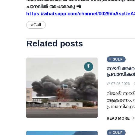
ചാനലിൽ അംഗമാകൂ 📲
https://whatsapp.com/channel/0029VaAscUe
#Gulf
Related posts
GULF
സൗദി അറേബ
പ്രവാസികള്‍
07 08 2026
റിയാദ്: സൗദ
ആക്രമണം. നജ
പ്രവാസികളടക
READ MORE
GULF