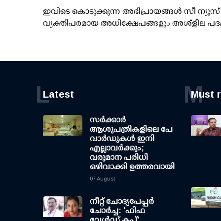
ഇവിടെ കൊടുക്കുന്ന അഭിപ്രായങ്ങള്‍ സീ ന്യ
വ്യക്തിപരമായ അധിക്ഷേപങ്ങളും അശ്‌ളീല പദ
L
M
Latest
Must 
സര്‍ക്കാര്‍
ആശുപത്രികളിലെ പേ
വാര്‍ഡുകള്‍ ഇനി
എല്ലാവര്‍ക്കും;
വരുമാന പരിധി
ഒഴിവാക്കി ഉത്തരവായി
07 August
നീറ്റ് ചോദ്യപേപ്പര്‍
ചോര്‍ച്ച: 'ഫിഫ
വേള്‍ഡ് കപ്പ്'