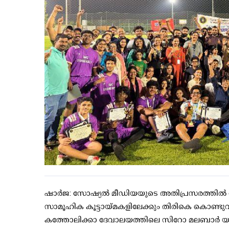
ഷാർജ: സോഷ്യൽ മീഡിയയുടെ അതിപ്രസരത്തിൽ നി
സാമൂഹിക കൂട്ടായ്മകളിലേക്കും തിരികെ കൊണ്ടു
കത്തോലിക്കാ ദേവാലയത്തിലെ സിറോ മലബാർ യൂത്