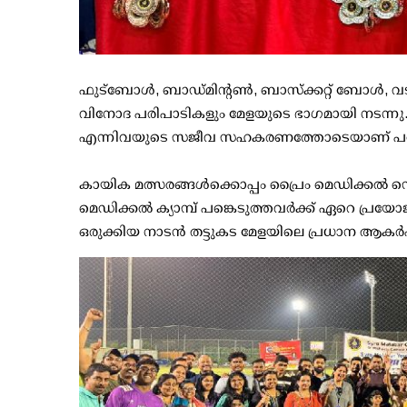
ഫുട്ബോൾ, ബാഡ്മിന്റൺ, ബാസ്‌ക്കറ്റ് ബോൾ, വട
വിനോദ പരിപാടികളും മേളയുടെ ഭാഗമായി നടന്ന
എന്നിവയുടെ സജീവ സഹകരണത്തോടെയാണ് പരി
കായിക മത്സരങ്ങൾക്കൊപ്പം പ്രൈം മെഡിക്കൽ സെന്
മെഡിക്കൽ ക്യാമ്പ് പങ്കെടുത്തവർക്ക് ഏറെ പ്രയോ
ഒരുക്കിയ നാടൻ തട്ടുകട മേളയിലെ പ്രധാന ആക