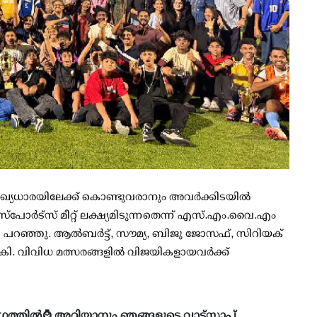
ഖ്യധാരയിലേക്ക് കൊണ്ടുവരാനും അവർക്കിടയിൽ
്പോർട്സ് മീറ്റ് ലക്ഷ്യമിടുന്നതെന്ന് എസ്.എം.വൈ.എം
ൻ പറഞ്ഞു. ആൽബർട്ട്, സൗമ്യ, ബിജു ജോസഫ്, സിറിയക്
ി. വിവിധ മത്സരങ്ങളിൽ വിജയികളായവർക്ക്
ഗത്തിൽ⌚ അറിയാനും ഞങ്ങളുടെ വാട്ട്സാപ്പ്