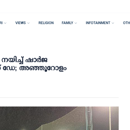
RI
VIEWS
RELIGION
FAMILY
INFOTAINMENT
OTH
നയിച്ച് ഷാർജ
 ഡേ; അഞ്ഞൂറോളം