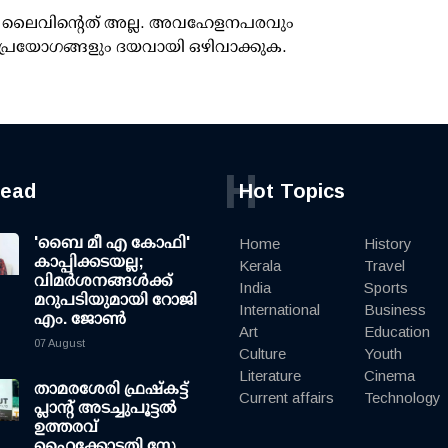
ൂസ് ലൈവിന്റെത് അല്ല. അവഹേളനപരവും
പ്രയോഗങ്ങളും ദയവായി ഒഴിവാക്കുക.
H
read
Hot Topics
'ബൈ മീ എ കോഫി'
Home
History
കാപ്പിക്കടയല്ല;
Kerala
Travel
വിമര്‍ശനങ്ങള്‍ക്ക്
India
Sports
മറുപടിയുമായി റോജി
International
Business
എം. ജോണ്‍
Art
Education
07 August
Culture
Youth
Literature
Cinema
താമരശേരി ഫ്രഷ്കട്ട്
Current affairs
Technology
പ്ലാന്റ് അടച്ചുപൂട്ടൽ
ഉത്തരവ്
ഹൈക്കോടതി സ്റ്റേ