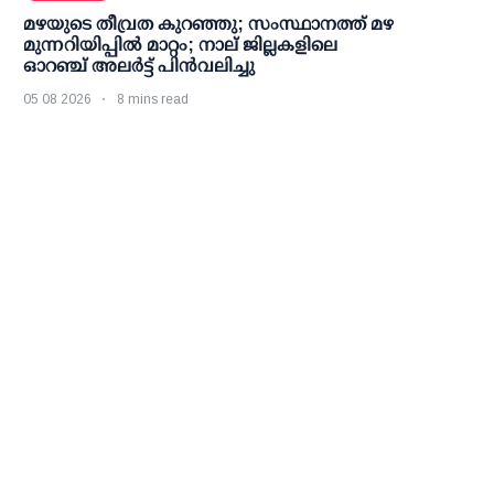
മഴയുടെ തീവ്രത കുറഞ്ഞു; സംസ്ഥാനത്ത് മഴ
മുന്നറിയിപ്പിൽ മാറ്റം; നാല് ജില്ലകളിലെ
ഓറഞ്ച് അലർട്ട് പിൻവലിച്ചു
05 08 2026
8 mins read