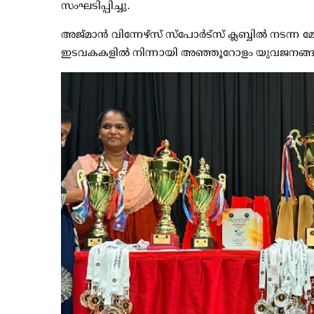
സംഘടിപ്പിച്ചു.
അജ്‌മാൻ വിന്നേഴ്സ് സ്പോർട്സ് ക്ലബ്ബിൽ നടന
ഇടവകകളിൽ നിന്നായി അഞ്ഞൂറോളം യുവജനങ്ങൾ 