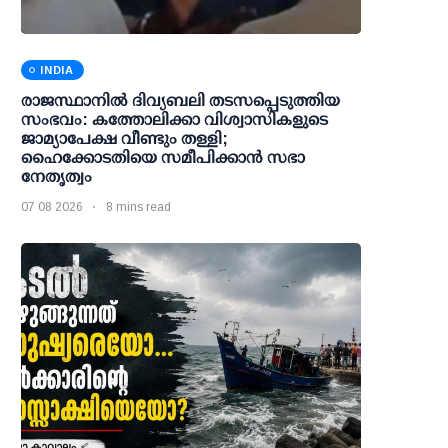
INDIA
രാജസ്ഥാനിൽ ദിവ്യബലി തടസപ്പെടുത്തിയ
സംഭവം: കത്തോലിക്കാ വിശ്വാസികളുടെ
ജാമ്യാപേക്ഷ വീണ്ടും തള്ളി;
ഹൈക്കോടതിയെ സമീപിക്കാൻ സഭാ
നേതൃത്വം
07 08 2026
8 mins read