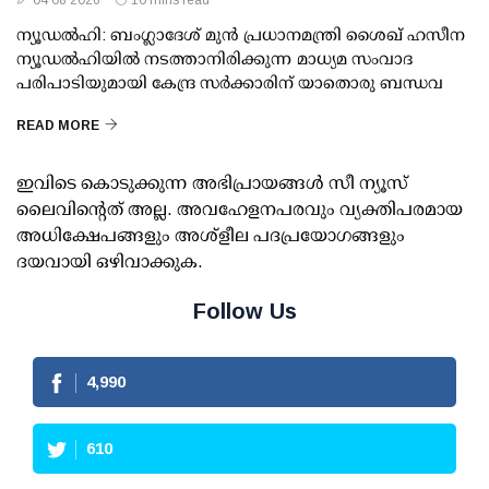
04 08 2026
10 mins read
ന്യൂഡല്‍ഹി: ബംഗ്ലാദേശ് മുന്‍ പ്രധാനമന്ത്രി ശൈഖ് ഹസീന
ന്യൂഡല്‍ഹിയില്‍ നടത്താനിരിക്കുന്ന മാധ്യമ സംവാദ
പരിപാടിയുമായി കേന്ദ്ര സര്‍ക്കാരിന് യാതൊരു ബന്ധവ
READ MORE
ഇവിടെ കൊടുക്കുന്ന അഭിപ്രായങ്ങള്‍ സീ ന്യൂസ്
ലൈവിന്റെത് അല്ല. അവഹേളനപരവും വ്യക്തിപരമായ
അധിക്ഷേപങ്ങളും അശ്‌ളീല പദപ്രയോഗങ്ങളും
ദയവായി ഒഴിവാക്കുക.
Follow Us
4,990
610