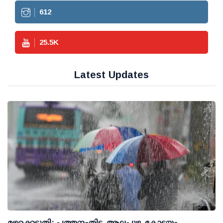
612
25.5
K
Latest Updates
മഴക്കെടുതി: പത്തനംതിട്ട, ആലപ്പുഴ, കോട്ടയം