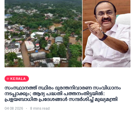
KERALA
സംസ്ഥാനത്ത് സ്ഥിരം ദുരന്തനിവാരണ സംവിധാനം
നടപ്പാക്കും; ആദ്യ പദ്ധതി പത്തനംതിട്ടയില്‍:
പ്രളയബാധിത പ്രദേശങ്ങള്‍ സന്ദര്‍ശിച്ച് മുഖ്യമന്ത്രി
04 08 2026
8 mins read