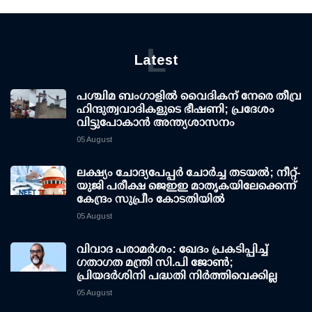
L
Latest
പശ്ചിമ ബംഗാളിൽ വൈദികന് നേരെ തീവ്ര
ഹിന്ദുത്വവാദികളുടെ ഭീഷണി; പ്രദേശം
വിട്ടുപോകാൻ അന്ത്യശാസനം
05 August
ലക്ഷ്യം ചോദ്യപേപ്പര്‍ ചോര്‍ച്ച തടയല്‍; നീറ്റ്-
യുജി പരീക്ഷ ജെഇഇ മാതൃകയിലേക്കെന്ന്
കേന്ദ്രം സുപ്രീം കോടതിയില്‍
05 August
വിവാദ പരാമര്‍ശം: ഖേദം പ്രകടിപ്പിച്ച്
ഗതാഗത മന്ത്രി സി.പി ജോണ്‍;
പ്രിയദര്‍ശിനി പദ്ധതി നിര്‍ത്തിവെക്കില്ല
05 August