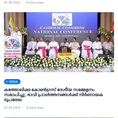
05 08 2026
8 mins read
INDIA
കത്തോലിക്ക കോൺഗ്രസ് ദേശീയ സമ്മേളനം
സമാപിച്ചു; ഭാവി പ്രവർത്തനങ്ങൾക്ക് നിർണായക
രൂപരേഖ
03 08 2026
8 mins read