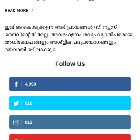
READ MORE
ഇവിടെ കൊടുക്കുന്ന അഭിപ്രായങ്ങള്‍ സീ ന്യൂസ്
ലൈവിന്റെത് അല്ല. അവഹേളനപരവും വ്യക്തിപരമായ
അധിക്ഷേപങ്ങളും അശ്‌ളീല പദപ്രയോഗങ്ങളും
ദയവായി ഒഴിവാക്കുക.
Follow Us
4,990
610
612