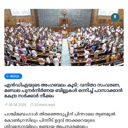
INDIA
എന്‍ഡിഎയുടെ അംഗബലം കൂടി; വനിതാ സംവരണ,
മണ്ഡല പുനര്‍നിര്‍ണയ ബില്ലുകള്‍ ഒന്നിച്ച് പാസാക്കാന്‍
കേന്ദ്ര സര്‍ക്കാര്‍ നീക്കം
05 08 2026
10 mins read
പശ്ചിമബംഗാള്‍ തിരഞ്ഞെടുപ്പിന് പിന്നാലെ തൃണമൂല്‍
കോണ്‍ഗ്രസിലും പിന്നീട് ഉദ്ദവ് താക്കറെയുടെ
ശിവസേനയിലും ഉണ്ടായ അപസ്വരങ്ങളും