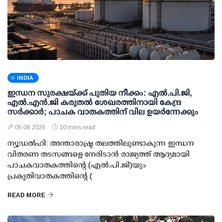
INDIA
ഇന്ധന സുരക്ഷയ്ക്ക് പുതിയ നീക്കം: എല്‍.പി.ജി,
എല്‍.എന്‍.ജി കരുതല്‍ ശേഖരത്തിനായി കേന്ദ്ര
സര്‍ക്കാര്‍; പാചക വാതകത്തിന് വില ഉയര്‍ന്നേക്കും
05 08 2026
10 mins read
ന്യൂഡല്‍ഹി: അന്താരാഷ്ട്ര തലത്തിലുണ്ടാകുന്ന ഇന്ധന
വിതരണ തടസങ്ങളെ നേരിടാന്‍ രാജ്യത്ത് ആദ്യമായി
പാചകവാതകത്തിന്റെ (എല്‍.പി.ജി)യും
പ്രകൃതിവാതകത്തിന്റെ (
READ MORE