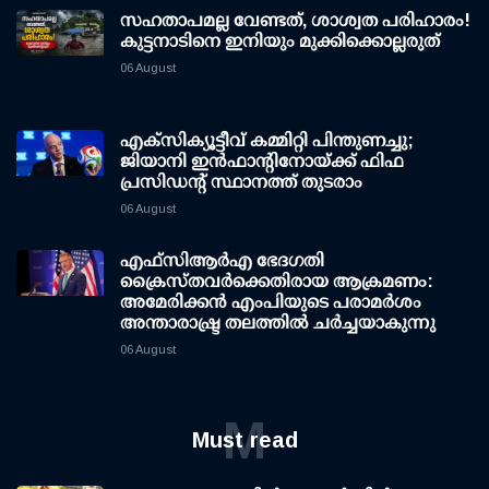
സഹതാപമല്ല വേണ്ടത്, ശാശ്വത പരിഹാരം!
കുട്ടനാടിനെ ഇനിയും മുക്കിക്കൊല്ലരുത്
06 August
എക്സിക്യൂട്ടീവ് കമ്മിറ്റി പിന്തുണച്ചു;
ജിയാനി ഇന്‍ഫാന്റിനോയ്ക്ക് ഫിഫ
പ്രസിഡന്റ് സ്ഥാനത്ത് തുടരാം
06 August
എഫ്‌സി‌ആര്‍‌എ ഭേദഗതി
ക്രൈസ്തവർക്കെതിരായ ആക്രമണം:
അമേരിക്കൻ എംപിയുടെ പരാമർശം
അന്താരാഷ്ട്ര തലത്തിൽ ചർച്ചയാകുന്നു
06 August
M
Must read