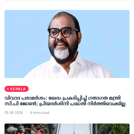
KERALA
വിവാദ പരാമര്‍ശം: ഖേദം പ്രകടിപ്പിച്ച് ഗതാഗത മന്ത്രി
സി.പി ജോണ്‍; പ്രിയദര്‍ശിനി പദ്ധതി നിര്‍ത്തിവെക്കില്ല
05 08 2026
8 mins read