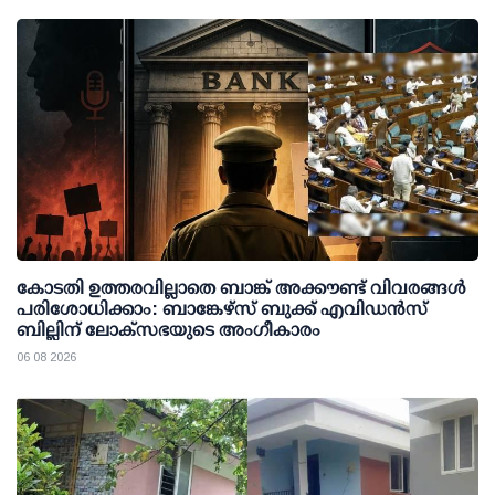
കോടതി ഉത്തരവില്ലാതെ ബാങ്ക് അക്കൗണ്ട് വിവരങ്ങള്‍
പരിശോധിക്കാം: ബാങ്കേഴ്സ് ബുക്ക് എവിഡന്‍സ്
ബില്ലിന് ലോക്സഭയുടെ അംഗീകാരം
06 08 2026