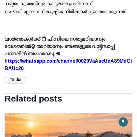
നഷ്ടമാകുമെങ്കിലും കാര്യമായ പ്രതിസന്ധി
ഉണ്ടാകില്ലെന്നാണ് രാഷ്ട്രീയ നിരീഷകര്‍ വ്യക്തമാക്കുന്നത്.
വാർത്തകൾക്ക് 📺 പിന്നിലെ സത്യമറിയാനും
വേഗത്തിൽ⌚ അറിയാനും ഞങ്ങളുടെ വാട്ട്സാപ്പ്
ചാനലിൽ അംഗമാകൂ 📲
https://whatsapp.com/channel/0029VaAscUeA89MdGi
BAUc26
#India
Related posts