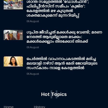
ശാന്ത സമുദ്രത്തില്‍ 'ഡോള്‍ഫിന്‍';
ഫിലിപ്പീന്‍സിന് സമീപം 'കുജിര':
കേരളത്തില്‍ മഴ കൂടുതല്‍
ശക്തമാകുമെന്ന് മുന്നറിയിപ്പ്
06 August
ഗുപ്ത ജീവിച്ചത് മക്കള്‍ക്കു വേണ്ടി; മരണ
നേരത്ത് ആരുമില്ലാതെ മടക്കം:
മക്കള്‍ക്കെല്ലാം തിരക്കോട് തിരക്ക്
06 August
പെർത്തിൽ വാഹനാപകടത്തിൽ മരിച്ച
മലയാളി നഴ്സ് ആൻ മേരി ജോയിയുടെ
സംസ്കാരം നാളെ കേരളത്തിൽ
06 August
H
Hot Topics
Home
History