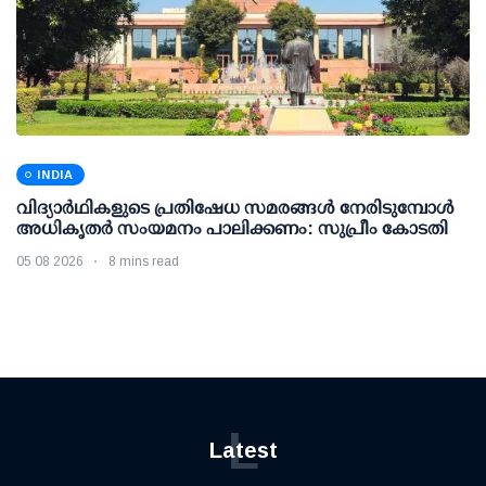
INDIA
വിദ്യാര്‍ഥികളുടെ പ്രതിഷേധ സമരങ്ങള്‍ നേരിടുമ്പോള്‍
അധികൃതര്‍ സംയമനം പാലിക്കണം: സുപ്രീം കോടതി
05 08 2026
8 mins read
L
Latest