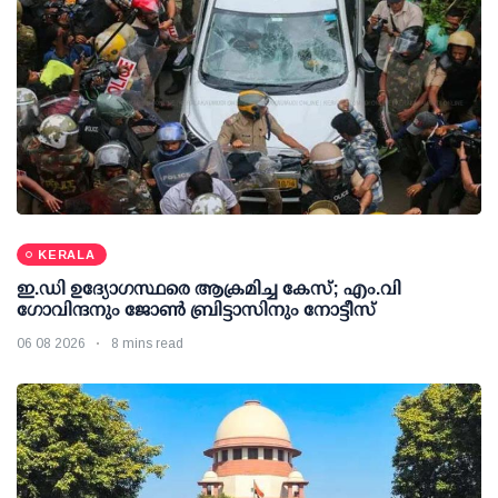
KERALA
ഇ.ഡി ഉദ്യോഗസ്ഥരെ ആക്രമിച്ച കേസ്; എം.വി
ഗോവിന്ദനും ജോണ്‍ ബ്രിട്ടാസിനും നോട്ടീസ്
06 08 2026
8 mins read