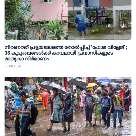
നിരണത്ത് പ്രളയജലത്തെ തോല്‍പ്പിച്ച് 'ഫോമ വില്ലേജ്';
36 കുടുംബങ്ങള്‍ക്ക് കാവലായി പ്രവാസികളുടെ
മാതൃകാ നിര്‍മാണം
06 08 2026