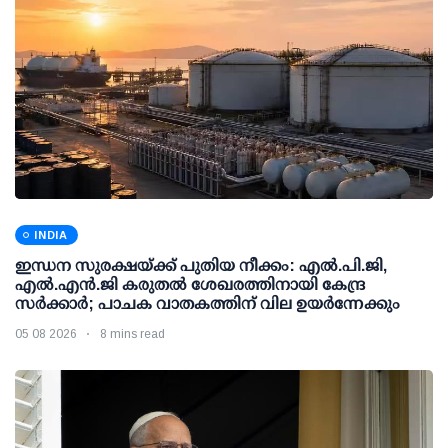
INDIA
ഇന്ധന സുരക്ഷയ്ക്ക് പുതിയ നീക്കം: എല്‍.പി.ജി,
എല്‍.എന്‍.ജി കരുതല്‍ ശേഖരത്തിനായി കേന്ദ്ര
സര്‍ക്കാര്‍; പാചക വാതകത്തിന് വില ഉയര്‍ന്നേക്കും
05 08 2026
8 mins read