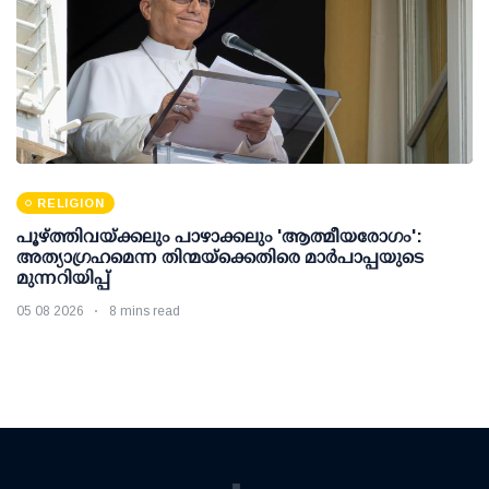
RELIGION
പൂഴ്ത്തിവയ്ക്കലും പാഴാക്കലും 'ആത്മീയരോഗം':
അത്യാഗ്രഹമെന്ന തിന്മയ്ക്കെതിരെ മാർപാപ്പയുടെ
മുന്നറിയിപ്പ്
05 08 2026
8 mins read