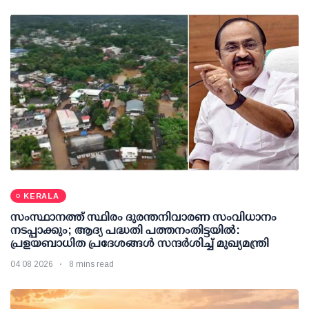
KERALA
സംസ്ഥാനത്ത് സ്ഥിരം ദുരന്തനിവാരണ സംവിധാനം
നടപ്പാക്കും; ആദ്യ പദ്ധതി പത്തനംതിട്ടയില്‍:
പ്രളയബാധിത പ്രദേശങ്ങള്‍ സന്ദര്‍ശിച്ച് മുഖ്യമന്ത്രി
04 08 2026
8 mins read