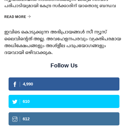
പരിപാടിയുമായി കേന്ദ്ര സര്‍ക്കാരിന് യാതൊരു ബന്ധവ
READ MORE
ഇവിടെ കൊടുക്കുന്ന അഭിപ്രായങ്ങള്‍ സീ ന്യൂസ്
ലൈവിന്റെത് അല്ല. അവഹേളനപരവും വ്യക്തിപരമായ
അധിക്ഷേപങ്ങളും അശ്‌ളീല പദപ്രയോഗങ്ങളും
ദയവായി ഒഴിവാക്കുക.
Follow Us
4,990
610
612