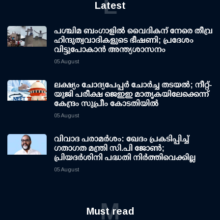
L
Latest
പശ്ചിമ ബംഗാളിൽ വൈദികന് നേരെ തീവ്ര
ഹിന്ദുത്വവാദികളുടെ ഭീഷണി; പ്രദേശം
വിട്ടുപോകാൻ അന്ത്യശാസനം
05 August
ലക്ഷ്യം ചോദ്യപേപ്പര്‍ ചോര്‍ച്ച തടയല്‍; നീറ്റ്-
യുജി പരീക്ഷ ജെഇഇ മാതൃകയിലേക്കെന്ന്
കേന്ദ്രം സുപ്രീം കോടതിയില്‍
05 August
വിവാദ പരാമര്‍ശം: ഖേദം പ്രകടിപ്പിച്ച്
ഗതാഗത മന്ത്രി സി.പി ജോണ്‍;
പ്രിയദര്‍ശിനി പദ്ധതി നിര്‍ത്തിവെക്കില്ല
05 August
M
Must read