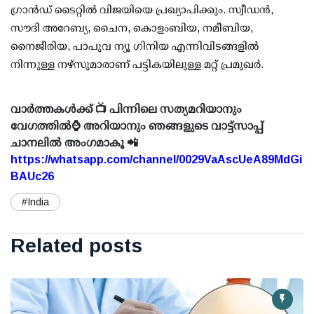
ഗ്രാന്‍ഡ് ടൈറ്റില്‍ വിജയിയെ പ്രഖ്യാപിക്കും. സ്വീഡന്‍,
സൗദി അറേബ്യ, ചൈന, കൊളംബിയ, നമീബിയ,
നൈജീരിയ, പാപുവ ന്യൂ ഗിനിയ എന്നിവിടങ്ങളില്‍
നിന്നുള്ള നഴ്‌സുമാരാണ് പട്ടികയിലുള്ള മറ്റ് പ്രമുഖര്‍.
വാർത്തകൾക്ക് 📺 പിന്നിലെ സത്യമറിയാനും
വേഗത്തിൽ⌚ അറിയാനും ഞങ്ങളുടെ വാട്ട്സാപ്പ്
ചാനലിൽ അംഗമാകൂ 📲
https://whatsapp.com/channel/0029VaAscUeA89MdGi
BAUc26
#India
Related posts