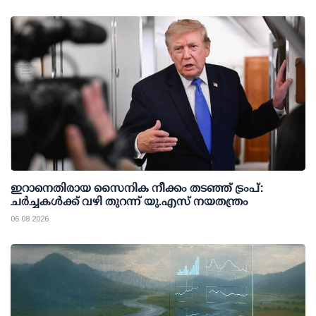
ഇറാനെതിരായ സൈനിക നീക്കം തടഞ്ഞ് ട്രംപ്:
ചര്‍ച്ചകള്‍ക്ക് വഴി തുറന്ന് യു.എസ് നയതന്ത്രം
06 08 2026