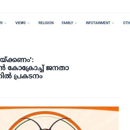
RI
VIEWS
RELIGION
FAMILY
INFOTAINMENT
OTH
 വയ്ക്കണം':
്‍ കോക്രോച്ച് ജനതാ
ദറില്‍ പ്രകടനം