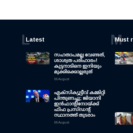
L
M
Latest
Must 
സഹതാപമല്ല വേണ്ടത്,
ശാശ്വത പരിഹാരം!
കുട്ടനാടിനെ ഇനിയും
മുക്കിക്കൊല്ലരുത്
06 August
എക്സിക്യൂട്ടീവ് കമ്മിറ്റി
പിന്തുണച്ചു; ജിയാനി
ഇന്‍ഫാന്റിനോയ്ക്ക്
ഫിഫ പ്രസിഡന്റ്
സ്ഥാനത്ത് തുടരാം
06 August