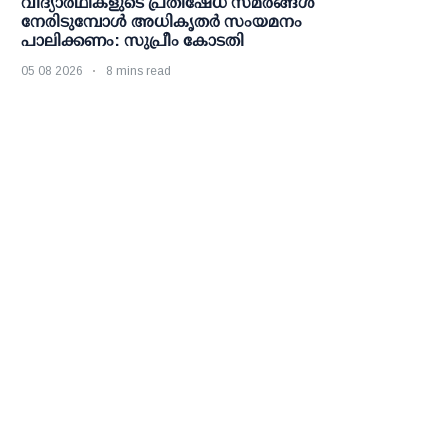
വിദ്യാര്‍ഥികളുടെ പ്രതിഷേധ സമരങ്ങള്‍
നേരിടുമ്പോള്‍ അധികൃതര്‍ സംയമനം
പാലിക്കണം: സുപ്രീം കോടതി
05 08 2026
8 mins read