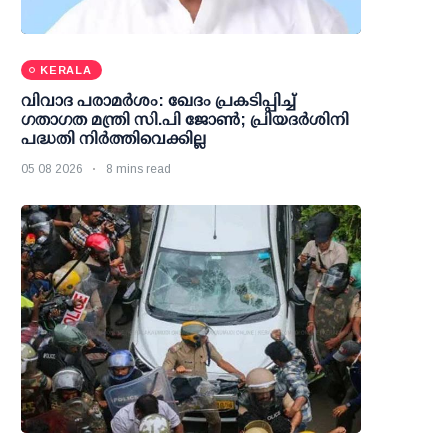
KERALA
വിവാദ പരാമര്‍ശം: ഖേദം പ്രകടിപ്പിച്ച്
ഗതാഗത മന്ത്രി സി.പി ജോണ്‍; പ്രിയദര്‍ശിനി
പദ്ധതി നിര്‍ത്തിവെക്കില്ല
05 08 2026
8 mins read