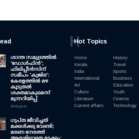
H
read
Hot Topics
ശാന്ത സമുദ്രത്തില്‍
Home
History
'ഡോള്‍ഫിന്‍';
Kerala
Travel
ഫിലിപ്പീന്‍സിന്
India
Sports
സമീപം 'കുജിര':
International
Business
കേരളത്തില്‍ മഴ
Art
Education
കൂടുതല്‍
Culture
Youth
ശക്തമാകുമെന്ന്
മുന്നറിയിപ്പ്
Literature
Cinema
Current affairs
Technology
06 August
ഗുപ്ത ജീവിച്ചത്
മക്കള്‍ക്കു വേണ്ടി;
മരണ നേരത്ത്
ആരുമില്ലാതെ മടക്കം: