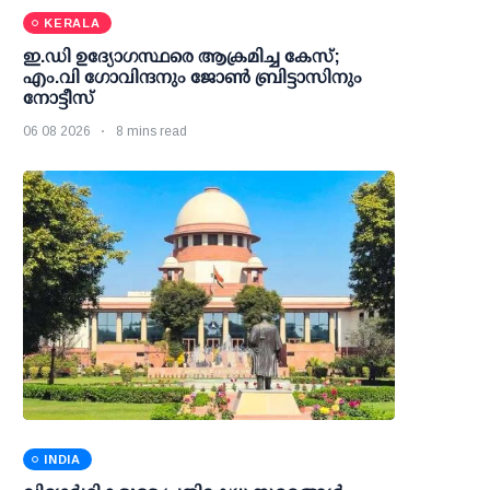
KERALA
ഇ.ഡി ഉദ്യോഗസ്ഥരെ ആക്രമിച്ച കേസ്;
എം.വി ഗോവിന്ദനും ജോണ്‍ ബ്രിട്ടാസിനും
നോട്ടീസ്
06 08 2026
8 mins read
INDIA