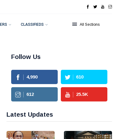
ERS
CLASSIFIEDS
All Sections
Follow Us
4,990
610
612
25.5
K
Latest Updates