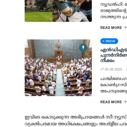
ന്യൂഡല്‍ഹി: ച
രാജ്യത്തിന്റ
നടത്തുന്ന പ
READ MORE
INDIA
എന്‍ഡിഎയ
പുനര്‍നിര്‍ണയ
നീക്കം
05 08 2026
പശ്ചിമബംഗാള
കോണ്‍ഗ്രസില
അപസ്വരങ്ങള
READ MORE
ഇവിടെ കൊടുക്കുന്ന അഭിപ്രായങ്ങള്‍ സീ ന്യ
വ്യക്തിപരമായ അധിക്ഷേപങ്ങളും അശ്‌ളീല പദ