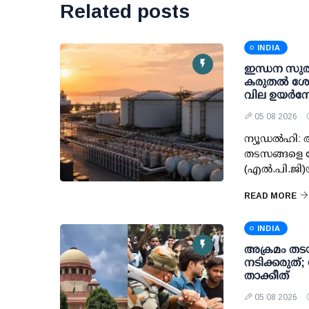
Related posts
INDIA
ഇന്ധന സുരക്
കരുതല്‍ ശേഖ
വില ഉയര്‍ന്ന
05 08 2026
ന്യൂഡല്‍ഹി:
തടസങ്ങളെ ന
(എല്‍.പി.ജി
READ MORE
INDIA
അക്രമം തടയ
നടിക്കരുത്
താക്കീത്
05 08 2026