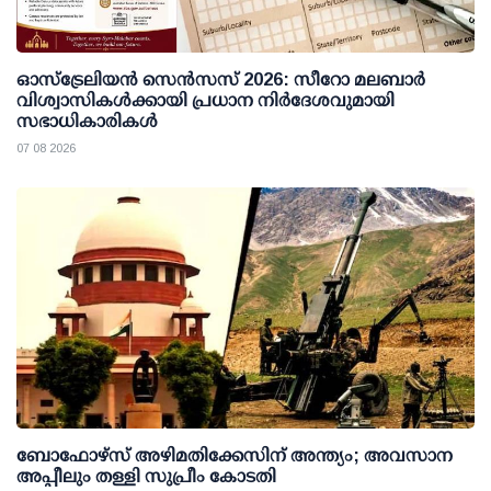
ഓസ്ട്രേലിയൻ സെൻസസ് 2026: സീറോ മലബാർ
വിശ്വാസികൾക്കായി പ്രധാന നിർദേശവുമായി
സഭാധികാരികൾ
07 08 2026
ബോഫോഴ്സ് അഴിമതിക്കേസിന് അന്ത്യം; അവസാന
അപ്പീലും തള്ളി സുപ്രീം കോടതി