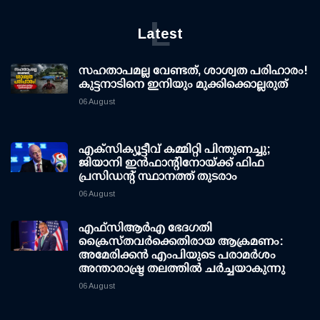
L
Latest
സഹതാപമല്ല വേണ്ടത്, ശാശ്വത പരിഹാരം!
കുട്ടനാടിനെ ഇനിയും മുക്കിക്കൊല്ലരുത്
06 August
എക്സിക്യൂട്ടീവ് കമ്മിറ്റി പിന്തുണച്ചു;
ജിയാനി ഇന്‍ഫാന്റിനോയ്ക്ക് ഫിഫ
പ്രസിഡന്റ് സ്ഥാനത്ത് തുടരാം
06 August
എഫ്‌സി‌ആര്‍‌എ ഭേദഗതി
ക്രൈസ്തവർക്കെതിരായ ആക്രമണം:
അമേരിക്കൻ എംപിയുടെ പരാമർശം
അന്താരാഷ്ട്ര തലത്തിൽ ചർച്ചയാകുന്നു
06 August