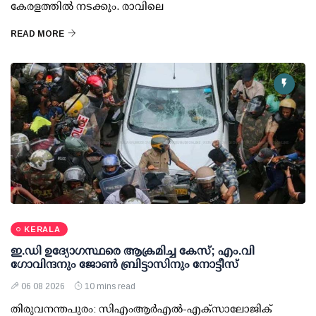
കേരളത്തിൽ നടക്കും. രാവിലെ
READ MORE
KERALA
ഇ.ഡി ഉദ്യോഗസ്ഥരെ ആക്രമിച്ച കേസ്; എം.വി
ഗോവിന്ദനും ജോണ്‍ ബ്രിട്ടാസിനും നോട്ടീസ്
06 08 2026
10 mins read
തിരുവനന്തപുരം: സിഎംആര്‍എല്‍-എക്‌സാലോജിക്