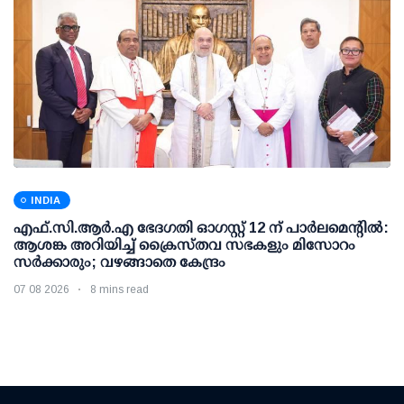
INDIA
എഫ്.സി.ആര്‍.എ ഭേദഗതി ഓഗസ്റ്റ് 12 ന് പാര്‍ലമെന്റില്‍:
ആശങ്ക അറിയിച്ച് ക്രൈസ്തവ സഭകളും മിസോറം
സര്‍ക്കാരും; വഴങ്ങാതെ കേന്ദ്രം
07 08 2026
8 mins read