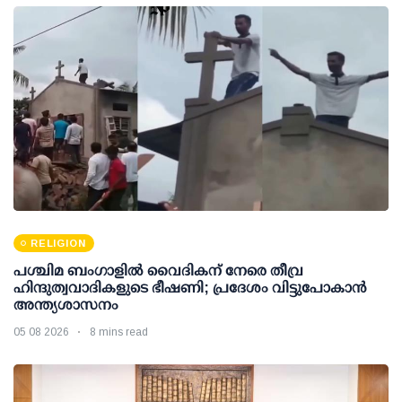
RELIGION
പശ്ചിമ ബംഗാളിൽ വൈദികന് നേരെ തീവ്ര
ഹിന്ദുത്വവാദികളുടെ ഭീഷണി; പ്രദേശം വിട്ടുപോകാൻ
അന്ത്യശാസനം
05 08 2026
8 mins read