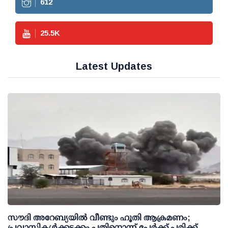
612
25.5
K
Latest Updates
സൗദി അറേബ്യയില്‍ വീണ്ടും ഹൂതി ആക്രമണം;
പ്രവാസികള്‍ക്കടക്കം പതിനൊന്ന് പേര്‍ക്ക് പരിക്ക്