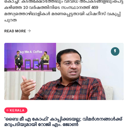
കൊച്ചി: കടല്‍ക്ഷോഭത്തിലും വിവിധ അപകടങ്ങളിലുംപെട്ട്
കഴിഞ്ഞ 10 വര്‍ഷത്തിനിടെ സംസ്ഥാനത്ത് 469
മത്സ്യത്തൊഴിലാളികള്‍ മരണപ്പെട്ടതായി ഫിഷറീസ് വകുപ്പ്
പുറത
READ MORE
KERALA
'ബൈ മീ എ കോഫി' കാപ്പിക്കടയല്ല; വിമര്‍ശനങ്ങള്‍ക്ക്
മറുപടിയുമായി റോജി എം. ജോണ്‍