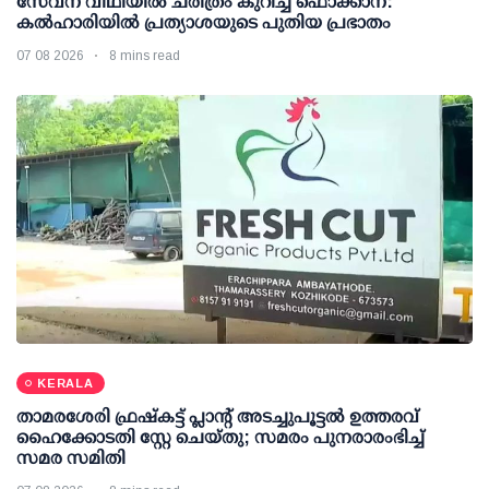
സേവന വീഥിയില്‍ ചരിത്രം കുറിച്ച് ഫൊക്കാന:
കല്‍ഹാരിയില്‍ പ്രത്യാശയുടെ പുതിയ പ്രഭാതം
07 08 2026
8 mins read
KERALA
താമരശേരി ഫ്രഷ്കട്ട് പ്ലാന്റ് അടച്ചുപൂട്ടൽ ഉത്തരവ്
ഹൈക്കോടതി സ്റ്റേ ചെയ്തു; സമരം പുനരാരംഭിച്ച്
സമര സമിതി