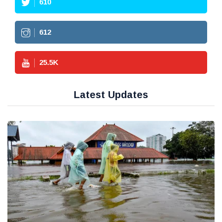
610
612
25.5
K
Latest Updates