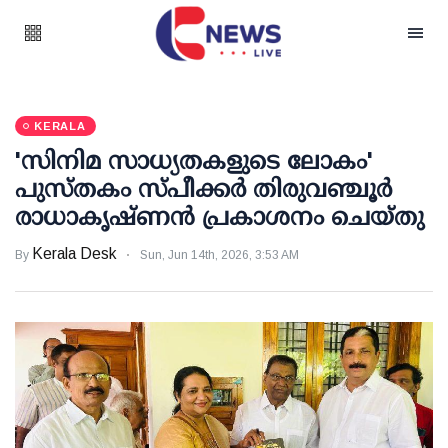
KERALA
'സിനിമ സാധ്യതകളുടെ ലോകം'
പുസ്തകം സ്പീക്കർ തിരുവഞ്ചൂർ
രാധാകൃഷ്ണൻ പ്രകാശനം ചെയ്തു
Kerala Desk
By
Sun, Jun 14th, 2026, 3:53 AM