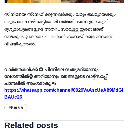
സിനിമയെ സ്നേഹിക്കുന്നവർക്കും വരും തലമുറയ്ക്കും
ഒരുപോലെ വഴികാട്ടിയായി വർത്തിക്കുന്ന ഈ കൃതി
ദൃശ്യമാധ്യമങ്ങളുടെ അതിപ്രസരമുള്ള ഇക്കാലത്ത്
നന്മയുടെ പ്രകാശം പരത്താൻ സഹായിക്കുമെന്നാണ്
വിലയിരുത്തൽ.
വാർത്തകൾക്ക് 📺 പിന്നിലെ സത്യമറിയാനും
വേഗത്തിൽ⌚ അറിയാനും ഞങ്ങളുടെ വാട്ട്സാപ്പ്
ചാനലിൽ അംഗമാകൂ 📲
https://whatsapp.com/channel/0029VaAscUeA89MdGi
BAUc26
#Kerala
Related posts