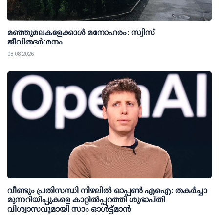
മഞ്ഞുമലകളേക്കാൾ മനോഹരം: സ്വിസ്
ജീവിതദർശനം
08 08 2026
വീണ്ടും പ്രതിസന്ധി നിഴലില്‍ ഓപ്പണ്‍ എഐ: തകര്‍ച്ചാ
മുന്നറിയിപ്പുകളെ കാറ്റില്‍പ്പറത്തി ശുഭാപ്തി
വിശ്വാസവുമായി സാം ഓള്‍ട്ട്മാന്‍