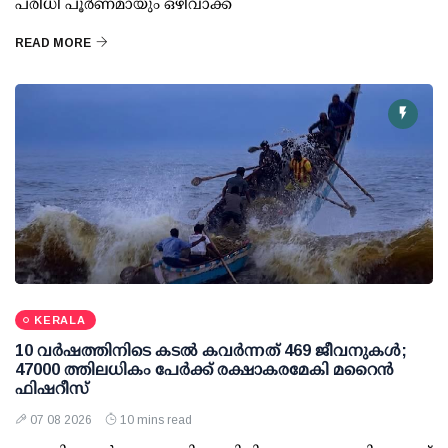
പരിധി പൂര്‍ണമായും ഒഴിവാക്ക
READ MORE
KERALA
10 വര്‍ഷത്തിനിടെ കടല്‍ കവര്‍ന്നത് 469 ജീവനുകള്‍;
47000 ത്തിലധികം പേര്‍ക്ക് രക്ഷാകരമേകി മറൈന്‍
ഫിഷറീസ്
07 08 2026
10 mins read