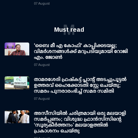
07 August
M
Must read
'ബൈ മീ എ കോഫി' കാപ്പിക്കടയല്ല;
വിമര്‍ശനങ്ങള്‍ക്ക് മറുപടിയുമായി റോജി
എം. ജോണ്‍
07 August
താമരശേരി ഫ്രഷ്കട്ട് പ്ലാന്റ് അടച്ചുപൂട്ടൽ
ഉത്തരവ് ഹൈക്കോടതി സ്റ്റേ ചെയ്തു;
സമരം പുനരാരംഭിച്ച് സമര സമിതി
07 August
അസീസിയിൽ ചരിത്രമായി ഒരു മലയാളി
സമർപ്പണം; വിശുദ്ധ ഫ്രാൻസിസിന്റെ
‘സൂര്യകീർത്തനം’ മലയാളത്തിൽ
പ്രകാശനം ചെയ്തു