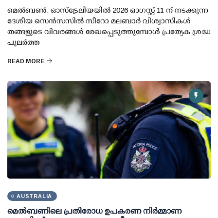
മെൽബൺ: ഓസ്ട്രേലിയയിൽ 2026 ഓഗസ്റ്റ് 11 ന് നടക്കുന്ന
ദേശീയ സെൻസസിൽ സീറോ മലബാർ വിശ്വാസികൾ
തങ്ങളുടെ വിവരങ്ങൾ രേഖപ്പെടുത്തുമ്പോൾ പ്രത്യേക ശ്രദ്ധ
പുലർത്ത
READ MORE
AUSTRALIA
മെല്‍ബണിലെ പ്രതിരോധ ഉപകരണ നിര്‍മ്മാണ