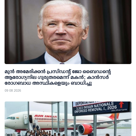
മുന്‍ അമേരിക്കന്‍ പ്രസിഡന്റ് ജോ ബൈഡന്റെ
ആരോഗ്യനില ഗുരുതരമെന്ന് മകന്‍; കാന്‍സര്‍
രോഗബാധ അസ്ഥികളെയും ബാധിച്ചു
09 08 2026