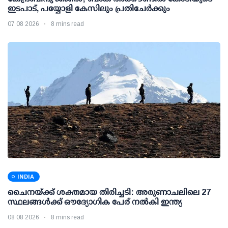
ഇടപാട്, പയ്യോളി കേസിലും പ്രതിചേര്‍ക്കും
07 08 2026
8 mins read
INDIA
ചൈനയ്ക്ക് ശക്തമായ തിരിച്ചടി: അരുണാചലിലെ 27
സ്ഥലങ്ങള്‍ക്ക് ഔദ്യോഗിക പേര് നല്‍കി ഇന്ത്യ
08 08 2026
8 mins read