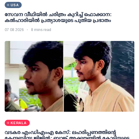
USA
സേവന വീഥിയില്‍ ചരിത്രം കുറിച്ച് ഫൊക്കാന:
കല്‍ഹാരിയില്‍ പ്രത്യാശയുടെ പുതിയ പ്രഭാതം
07 08 2026
8 mins read
KERALA
വടകര എംഡിഎംഎ കേസ്: ലഹരിപ്പണത്തിന്റെ
കേന്ദ്രബിന്ദു ജിജില്‍; ബാങ്ക് അക്കൗണ്ടില്‍ കോടിയുടെ