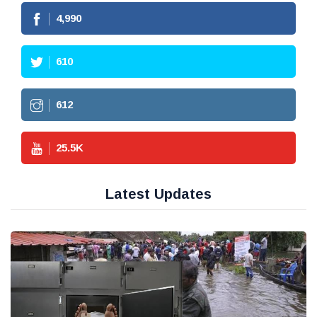
4,990
610
612
25.5
K
Latest Updates