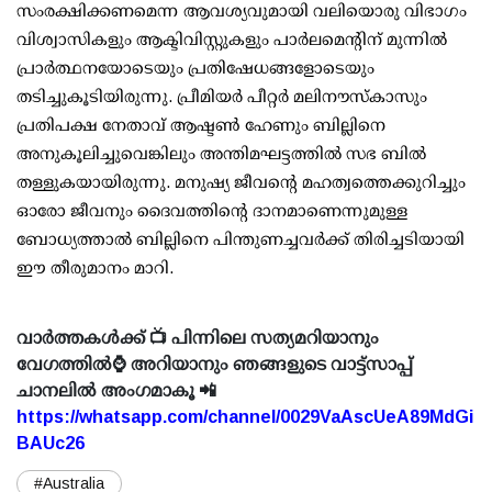
സംരക്ഷിക്കണമെന്ന ആവശ്യവുമായി വലിയൊരു വിഭാഗം
വിശ്വാസികളും ആക്ടിവിസ്റ്റുകളും പാർലമെന്റിന് മുന്നിൽ
പ്രാർത്ഥനയോടെയും പ്രതിഷേധങ്ങളോടെയും
തടിച്ചുകൂടിയിരുന്നു. പ്രീമിയർ പീറ്റർ മലിനൗസ്‌കാസും
പ്രതിപക്ഷ നേതാവ് ആഷ്ടൺ ഹേണും ബില്ലിനെ
അനുകൂലിച്ചുവെങ്കിലും അന്തിമഘട്ടത്തിൽ സഭ ബിൽ
തള്ളുകയായിരുന്നു. മനുഷ്യ ജീവന്റെ മഹത്വത്തെക്കുറിച്ചും
ഓരോ ജീവനും ദൈവത്തിന്റെ ദാനമാണെന്നുമുള്ള
ബോധ്യത്താൽ ബില്ലിനെ പിന്തുണച്ചവർക്ക് തിരിച്ചടിയായി
ഈ തീരുമാനം മാറി.
വാർത്തകൾക്ക് 📺 പിന്നിലെ സത്യമറിയാനും
വേഗത്തിൽ⌚ അറിയാനും ഞങ്ങളുടെ വാട്ട്സാപ്പ്
ചാനലിൽ അംഗമാകൂ 📲
https://whatsapp.com/channel/0029VaAscUeA89MdGi
BAUc26
#Australia