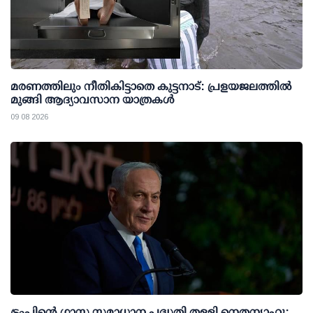
മരണത്തിലും നീതികിട്ടാതെ കുട്ടനാട്: പ്രളയജലത്തില്‍
മുങ്ങി ആദ്യാവസാന യാത്രകള്‍
09 08 2026
ട്രംപിന്റെ ഗാസ സമാധാന പദ്ധതി തള്ളി നെതന്യാഹു;