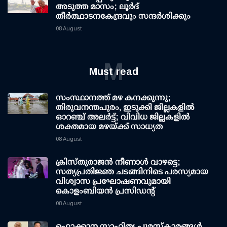
അടുത്ത മാസം; ലൂർദ്
തീർത്ഥാടനകേന്ദ്രവും സന്ദർശിക്കും
08 August
M
Must read
സംസ്ഥാനത്ത് മഴ കനക്കുന്നു;
തിരുവനന്തപുരം, ഇടുക്കി ജില്ലകളിൽ
ഓറഞ്ച് അലർട്ട്; വിവിധ ജില്ലകളിൽ
ശക്തമായ മഴയ്ക്ക് സാധ്യത
08 August
ക്രിസ്തുരാജൻ നീണാൾ വാഴട്ടെ;
സത്യപ്രതിജ്ഞ ചടങ്ങിനിടെ പരസ്യമായ
വിശ്വാസ പ്രഘോഷണവുമായി
കൊളംബിയൻ പ്രസിഡന്റ്
08 August
ഫൊക്കാന സാഹിത്യ പുരസ്‌കാരങ്ങള്‍