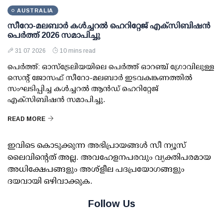
AUSTRALIA
സീറോ-മലബാർ കൾച്ചറൽ ഹെറിറ്റേജ് എക്സിബിഷൻ
പെർത്ത് 2026 സമാപിച്ചു
31 07 2026
10 mins read
പെർത്ത്: ഓസ്ട്രേലിയയിലെ പെർത്ത് ഓറഞ്ച് ഗ്രോവിലുള്ള
സെന്റ് ജോസഫ് സീറോ-മലബാർ ഇടവകങ്കണത്തിൽ
സംഘടിപ്പിച്ച കൾച്ചറൽ ആൻഡ് ഹെറിറ്റേജ്
എക്സിബിഷൻ സമാപിച്ചു.
READ MORE
ഇവിടെ കൊടുക്കുന്ന അഭിപ്രായങ്ങള്‍ സീ ന്യൂസ്
ലൈവിന്റെത് അല്ല. അവഹേളനപരവും വ്യക്തിപരമായ
അധിക്ഷേപങ്ങളും അശ്‌ളീല പദപ്രയോഗങ്ങളും
ദയവായി ഒഴിവാക്കുക.
Follow Us