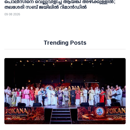
പൊലീസിനെ വെല്ലുവിളിച്ച ആയങ്കി അഴിക്കുള്ളില്‍;
തലശേരി സബ് ജയിലില്‍ റിമാന്‍ഡില്‍
09 08 2026
Trending Posts