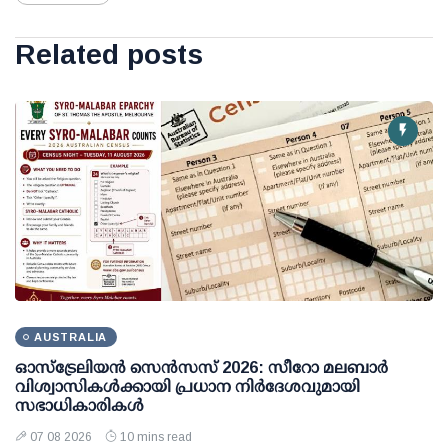
Related posts
AUSTRALIA
ഓസ്ട്രേലിയൻ സെൻസസ് 2026: സീറോ മലബാർ
വിശ്വാസികൾക്കായി പ്രധാന നിർദേശവുമായി
സഭാധികാരികൾ
07 08 2026
10 mins read