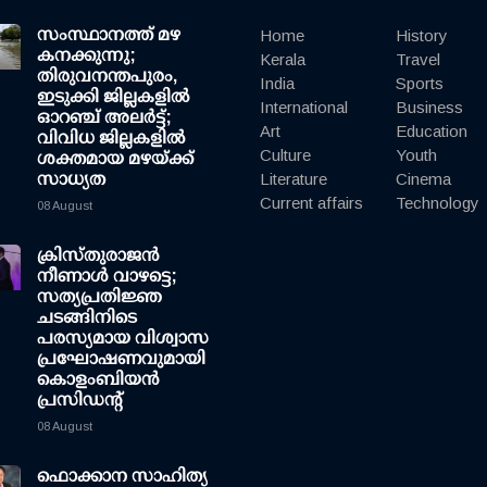
സംസ്ഥാനത്ത് മഴ
Home
History
കനക്കുന്നു;
Kerala
Travel
തിരുവനന്തപുരം,
India
Sports
ഇടുക്കി ജില്ലകളിൽ
International
Business
ഓറഞ്ച് അലർട്ട്;
Art
Education
വിവിധ ജില്ലകളിൽ
Culture
Youth
ശക്തമായ മഴയ്ക്ക്
സാധ്യത
Literature
Cinema
Current affairs
Technology
08 August
ക്രിസ്തുരാജൻ
നീണാൾ വാഴട്ടെ;
സത്യപ്രതിജ്ഞ
ചടങ്ങിനിടെ
പരസ്യമായ വിശ്വാസ
പ്രഘോഷണവുമായി
കൊളംബിയൻ
പ്രസിഡന്റ്
08 August
ഫൊക്കാന സാഹിത്യ