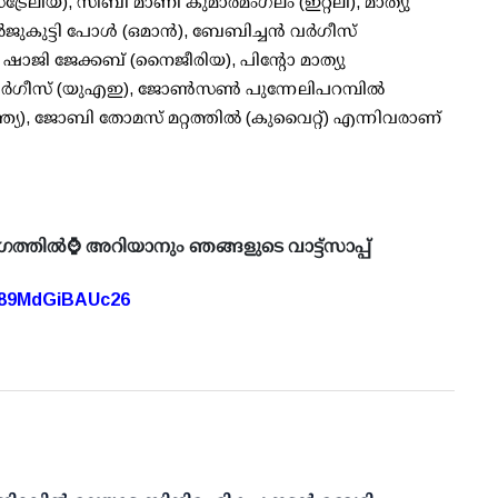
േലിയ), സിബി മാണി കുമാരമംഗലം (ഇറ്റലി), മാത്യു
ുകുട്ടി പോൾ (ഒമാൻ), ബേബിച്ചൻ വർഗീസ്
 ഷാജി ജേക്കബ് (നൈജീരിയ), പിന്റോ മാത്യു
വർഗീസ് (യുഎഇ), ജോൺസൺ പുന്നേലിപറമ്പിൽ
ത്യ), ജോബി തോമസ് മറ്റത്തിൽ (കുവൈറ്റ്) എന്നിവരാണ്
ഗത്തിൽ⌚ അറിയാനും ഞങ്ങളുടെ വാട്ട്സാപ്പ്
A89MdGiBAUc26