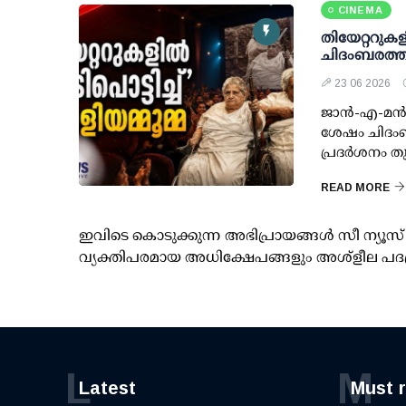
CINEMA
തിയേറ്ററുകള
ചിദംബരത്തി
23 06 2026
ജാൻ-എ-മൻ',
ശേഷം ചിദംബ
പ്രദർശനം തു
READ MORE
ഇവിടെ കൊടുക്കുന്ന അഭിപ്രായങ്ങള്‍ സീ ന്യ
വ്യക്തിപരമായ അധിക്ഷേപങ്ങളും അശ്‌ളീല പദ
L
M
Latest
Must 