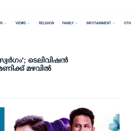
RI
VIEWS
RELIGION
FAMILY
INFOTAINMENT
OTH
്വർ​ഗം'; ടെലിവിഷൻ
 മണിക്ക് മഴവിൽ