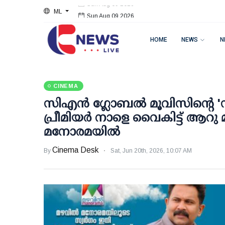
ML
Sun Aug 09 2026
HOME
NEWS
N
CINEMA
സിഎൻ ​ഗ്ലോബൽ മൂവിസിന്റെ 'സ
പ്രീമിയർ നാളെ വൈകിട്ട് ആറു
മനോരമയിൽ
Cinema Desk
By
Sat, Jun 20th, 2026, 10:07 AM