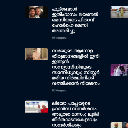
ഫുട്ബോൾ
ഇതിഹാസം ലയണൽ
മെസിയുടെ പിതാവ്
ഹോർഹെ മെസി
അന്തരിച്ചു
08 August
സഭയുടെ ആഗോള
തീരുമാനങ്ങളിൽ ഇനി
ഇന്ത്യൻ
സന്ന്യാസിനിയുടെ
സാന്നിധ്യവും; സിസ്റ്റർ
മരിയ നിർമലിനിക്ക്
വത്തിക്കാൻ നിയമനം
08 August
ലിയോ പാപ്പയുടെ
ഫ്രാൻസ് സന്ദർശനം
അടുത്ത മാസം; ലൂർദ്
തീർത്ഥാടനകേന്ദ്രവും
സന്ദർശിക്കും