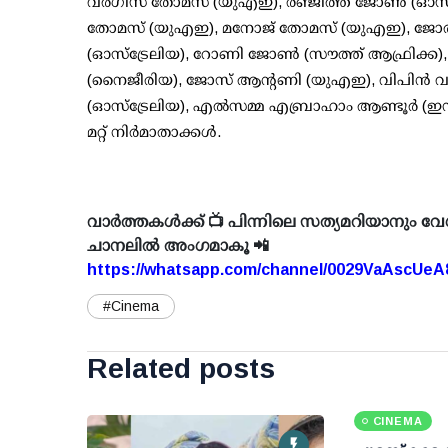
വർഗീസ് തോമസ് (യുഎഇ), രഞ്ജിത്ത് ജോൺ (ഓസ്‌ട്ര
തോമസ് (യുഎഇ), മനോജ് തോമസ് (യുഎഇ), ജോർജ
(ഓസ്‌ട്രേലിയ), റോണി ജോൺ (സൗത്ത് ആഫ്രിക്ക),
(നൈജീരിയ), ജോസ് ആന്റണി (യുഎഇ), വിപിൻ 
(ഓസ്‌ട്രേലിയ), എൽസമ്മ എബ്രാഹാം ആണ്ടൂർ (ഇന്
മറ്റ് നിർമാതാക്കൾ.
വാർത്തകൾക്ക് 📺 പിന്നിലെ സത്യമറിയാനും വേ
ചാനലിൽ അംഗമാകൂ 📲
https://whatsapp.com/channel/0029VaAscUe
#Cinema
Related posts
CINEMA