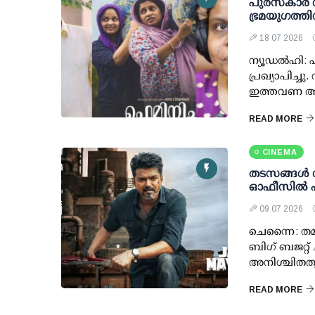
പുരസ്കാര ന
ഭ്രമയുഗത്ത
18 07 2026
ന്യൂഡൽഹി: ‌
പ്രഖ്യാപിച്
ഇത്തവണ അവ
READ MORE
CINEMA
തടസങ്ങള്‍ 
ഓഫീസില്‍ 
09 07 2026
ചെന്നൈ: തമി
ബിഗ് ബജറ്റ് ച
അനിശ്ചിതത്വങ
READ MORE