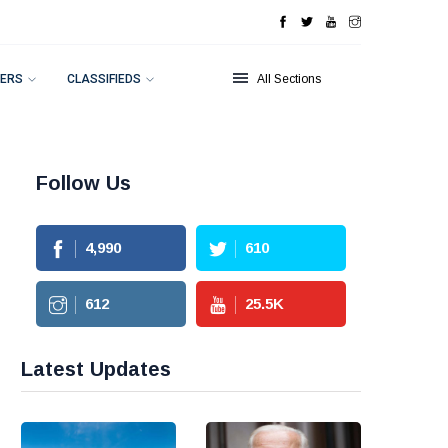
ERS
CLASSIFIEDS
All Sections
Follow Us
4,990
610
612
25.5
K
Latest Updates