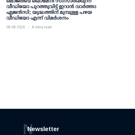
മൊജ്തബ ഖൊമേനി സംസാരിക്കുന്ന
വീഡിയോ പുറത്തുവിട്ട് ഇറാന്‍ വാര്‍ത്താ
ഏജന്‍സി; യുദ്ധത്തിന് മുമ്പുള്ള പഴയ
വീഡിയോ എന്ന് വിമര്‍ശനം
09 08 2026
8 mins read
N
Newsletter