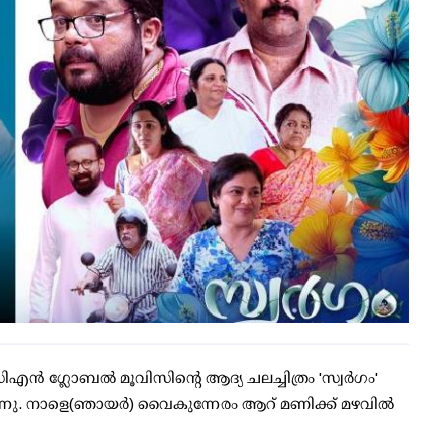
ിഎൻ ​ഗ്ലോബൽ മൂവിസിന്റെ ആദ്യ ചലച്ചിത്രം 'സ്വർ​ഗം'
്നു. നാളെ(‍ഞായർ) വൈകുന്നേരം ആറ് മണിക്ക് മഴവിൽ