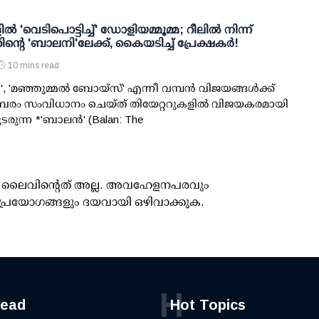
ിൽ 'വെടിപൊട്ടിച്ച്' ഡോളിയമ്മൂമ്മ; റീലിൽ നിന്ന്
ന്റെ 'ബാലനി'ലേക്ക്, കൈയടിച്ച് പ്രേക്ഷകർ!
10 mins read
 'മഞ്ഞുമ്മൽ ബോയ്സ്' എന്നീ വമ്പൻ വിജയങ്ങൾക്ക്
രം സംവിധാനം ചെയ്ത് തിയേറ്ററുകളിൽ വിജയകരമായി
ടരുന്ന *'ബാലൻ' (Balan: The
ൂസ് ലൈവിന്റെത് അല്ല. അവഹേളനപരവും
പ്രയോഗങ്ങളും ദയവായി ഒഴിവാക്കുക.
H
read
Hot Topics