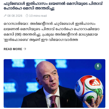
ഫുട്ബോൾ ഇതിഹാസം ലയണൽ മെസിയുടെ പിതാവ്
ഹോർഹെ മെസി അന്തരിച്ചു
08 08 2026
10 mins read
റൊസാരിയോ: അർജന്റീനൻ ഫുട്ബോൾ ഇതിഹാസം
ലയണൽ മെസിയുടെ പിതാവ് ഹോർഹെ ഹൊറാഷിയോ
മെസി (68) അന്തരിച്ചു. പ്രമുഖ അർജന്റീനൻ മാധ്യമമായ
‘ഇൻഫോബെ’ ആണ് ഈ വിയോഗവാർത്ത
READ MORE