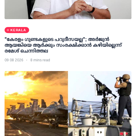
KERALA
"കേരളം ഗുണ്ടകളുടെ പറുദീസയല്ല"; അർജുൻ
ആയങ്കിയെ ആർക്കും സംരക്ഷിക്കാൻ കഴിയില്ലെന്ന്
രമേശ് ചെന്നിത്തല
09 08 2026
8 mins read