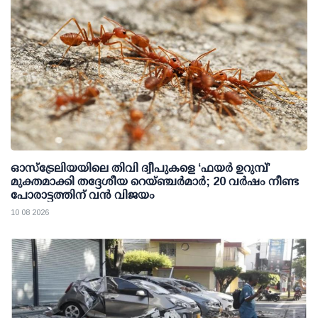
ഓസ്‌ട്രേലിയയിലെ തിവി ദ്വീപുകളെ ‘ഫയർ ഉറുമ്പ്’
മുക്തമാക്കി തദ്ദേശീയ റെയ്ഞ്ചർമാർ; 20 വർഷം നീണ്ട
പോരാട്ടത്തിന് വൻ വിജയം
10 08 2026