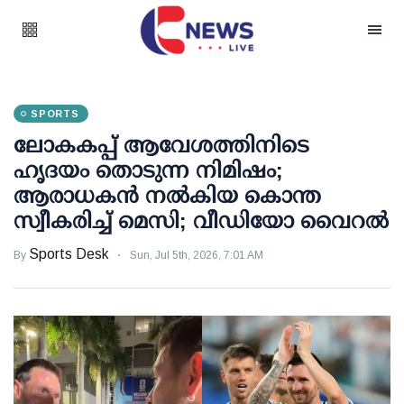
SPORTS
ലോകകപ്പ് ആവേശത്തിനിടെ
ഹൃദയം തൊടുന്ന നിമിഷം;
ആരാധകൻ നൽകിയ കൊന്ത
സ്വീകരിച്ച് മെസി; വീഡിയോ വൈറൽ
Sports Desk
By
Sun, Jul 5th, 2026, 7:01 AM