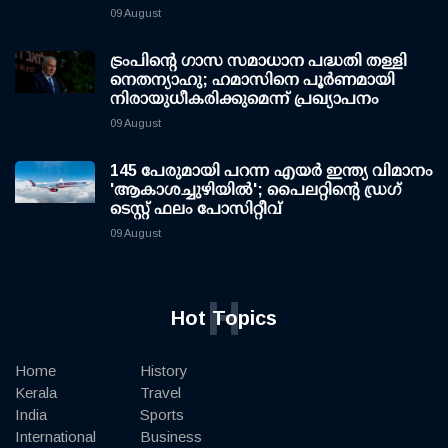
09 August
ട്രംപിന്റെ ഗാസ സമാധാന പദ്ധതി തള്ളി
നെതന്യാഹു; ഹമാസിനെ പൂര്‍ണമായി
നിരായുധീകരിക്കുമെന്ന് പ്രഖ്യാപനം
09 August
145 പേരുമായി പറന്ന എയര്‍ ഇന്ത്യ വിമാനം
'ആകാശച്ചുഴിയില്‍'; പൈലറ്റിന്റെ ഡ്രഗ്
ടെസ്റ്റ് ഫലം പോസിറ്റീവ്
09 August
H
Hot Topics
Home
History
Kerala
Travel
India
Sports
International
Business