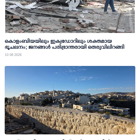
കൊളംബിയയിലും ഇക്വഡോറിലും ശക്തമായ
ഭൂചലനം; ജനങ്ങൾ പരിഭ്രാന്തരായി തെരുവിലിറങ്ങി
10 08 2026