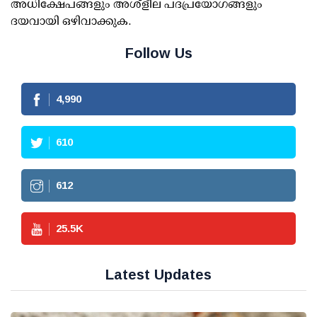
അധിക്ഷേപങ്ങളും അശ്‌ളീല പദപ്രയോഗങ്ങളും
ദയവായി ഒഴിവാക്കുക.
Follow Us
4,990
610
612
25.5
K
Latest Updates