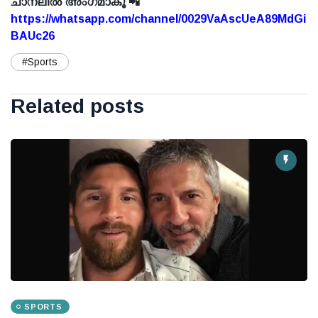
ചാനലിൽ അംഗമാകൂ 📲
https://whatsapp.com/channel/0029VaAscUeA89MdGi
BAUc26
#Sports
Related posts
SPORTS