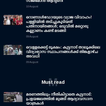
സജിമോൻ ആന്റണി
10 August
റൊണാള്‍ഡോയുടെ വ്യാജ വിവാഹം!
പള്ളിയില്‍ തടിച്ചുകൂടിയത്
പതിനായിരങ്ങള്‍; ഒടുവില്‍ മറ്റൊരു
കല്ല്യാണം കണ്ട് മടങ്ങി
09 August
വെള്ളക്കെട്ട് രൂക്ഷം: കുട്ടനാട് താലൂക്കിലെ
വിദ്യാഭ്യാസ സ്ഥാപനങ്ങള്‍ക്ക് തിങ്കളാഴ്ച
അവധി
09 August
M
Must read
മരണത്തിലും നീതികിട്ടാതെ കുട്ടനാട്:
പ്രളയജലത്തില്‍ മുങ്ങി ആദ്യാവസാന
യാത്രകള്‍