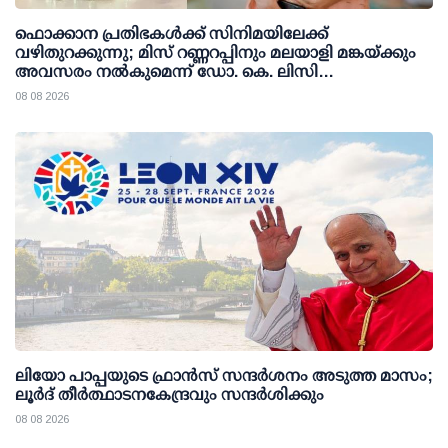
ഫൊക്കാന പ്രതിഭകള്‍ക്ക് സിനിമയിലേക്ക്
വഴിതുറക്കുന്നു; മിസ് റണ്ണറപ്പിനും മലയാളി മങ്കയ്ക്കും
അവസരം നല്‍കുമെന്ന് ഡോ. കെ. ലിസി
ഫെര്‍ണാണ്ടസ്
08 08 2026
ലിയോ പാപ്പയുടെ ഫ്രാൻസ് സന്ദർശനം അടുത്ത മാസം;
ലൂർദ് തീർത്ഥാടനകേന്ദ്രവും സന്ദർശിക്കും
08 08 2026