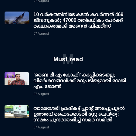
07 August
10 വര്‍ഷത്തിനിടെ കടല്‍ കവര്‍ന്നത് 469
ജീവനുകള്‍; 47000 ത്തിലധികം പേര്‍ക്ക്
രക്ഷാകരമേകി മറൈന്‍ ഫിഷറീസ്
07 August
M
Must read
'ബൈ മീ എ കോഫി' കാപ്പിക്കടയല്ല;
വിമര്‍ശനങ്ങള്‍ക്ക് മറുപടിയുമായി റോജി
എം. ജോണ്‍
07 August
താമരശേരി ഫ്രഷ്കട്ട് പ്ലാന്റ് അടച്ചുപൂട്ടൽ
ഉത്തരവ് ഹൈക്കോടതി സ്റ്റേ ചെയ്തു;
സമരം പുനരാരംഭിച്ച് സമര സമിതി
07 August