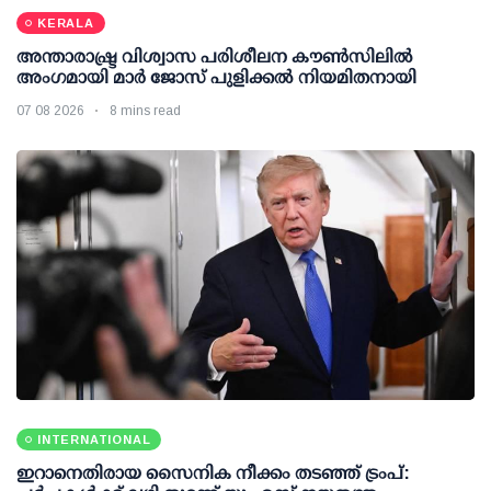
KERALA
അന്താരാഷ്ട്ര വിശ്വാസ പരിശീലന കൗണ്‍സിലില്‍
അംഗമായി മാര്‍ ജോസ് പുളിക്കല്‍ നിയമിതനായി
07 08 2026
8 mins read
INTERNATIONAL
ഇറാനെതിരായ സൈനിക നീക്കം തടഞ്ഞ് ട്രംപ്: