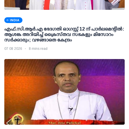
INDIA
എഫ്.സി.ആര്‍.എ ഭേദഗതി ഓഗസ്റ്റ് 12 ന് പാര്‍ലമെന്റില്‍:
ആശങ്ക അറിയിച്ച് ക്രൈസ്തവ സഭകളും മിസോറം
സര്‍ക്കാരും; വഴങ്ങാതെ കേന്ദ്രം
07 08 2026
8 mins read