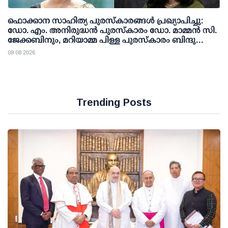
ഫൊക്കാന സാഹിത്യ പുരസ്‌കാരങ്ങള്‍ പ്രഖ്യാപിച്ചു:
ഡോ. എം. അനിരുദ്ധന്‍ പുരസ്‌കാരം ഡോ. മാമ്മന്‍ സി.
ജേക്കബിനും, മറിയാമ്മ പിള്ള പുരസ്‌കാരം ബിന്ദു
കാനയ്ക്കും
08 08 2026
Trending Posts