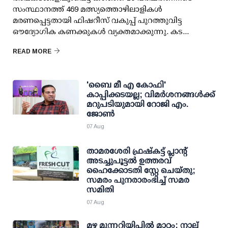
സംസ്ഥാനത്ത് 469 മത്സ്യത്തൊഴിലാളികള്‍
മരണപ്പെട്ടതായി ഫിഷറീസ് വകുപ്പ് പുറത്തുവിട്ട
ഔദ്യോഗിക കണക്കുകള്‍ വ്യക്തമാക്കുന്നു. കട...
READ MORE
'ബൈ മീ എ കോഫി'
കാപ്പിക്കടയല്ല; വിമര്‍ശനങ്ങള്‍ക്ക്
മറുപടിയുമായി റോജി എം.
ജോണ്‍
07 Aug
താമരശേരി ഫ്രഷ്കട്ട് പ്ലാന്റ്
അടച്ചുപൂട്ടൽ ഉത്തരവ്
ഹൈക്കോടതി സ്റ്റേ ചെയ്തു;
സമരം പുനരാരംഭിച്ച് സമര
സമിതി
07 Aug
മഴ മുന്നറിയിപ്പില്‍ മാറ്റം: നാല്