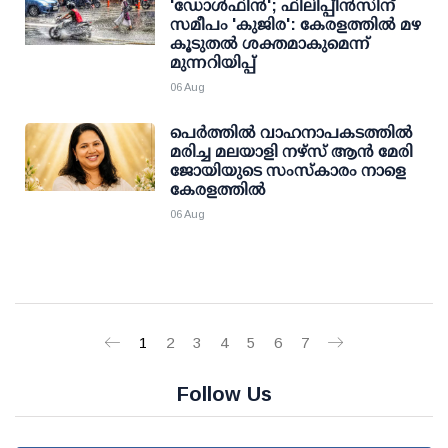
'ഡോള്‍ഫിന്‍'; ഫിലിപ്പീന്‍സിന്
സമീപം 'കുജിര': കേരളത്തില്‍ മഴ
കൂടുതല്‍ ശക്തമാകുമെന്ന്
മുന്നറിയിപ്പ്
06 Aug
പെർത്തിൽ വാഹനാപകടത്തിൽ
മരിച്ച മലയാളി നഴ്സ് ആൻ മേരി
ജോയിയുടെ സംസ്കാരം നാളെ
കേരളത്തിൽ
06 Aug
1
2
3
4
5
6
7
Follow Us