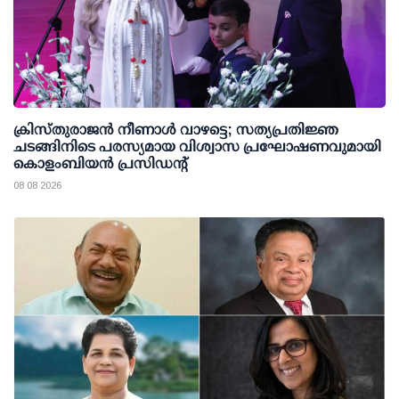
ക്രിസ്തുരാജൻ നീണാൾ വാഴട്ടെ; സത്യപ്രതിജ്ഞ
ചടങ്ങിനിടെ പരസ്യമായ വിശ്വാസ പ്രഘോഷണവുമായി
കൊളംബിയൻ പ്രസിഡന്റ്
08 08 2026