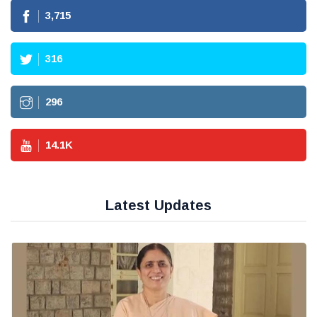
3,715
316
296
14.1
K
Latest Updates