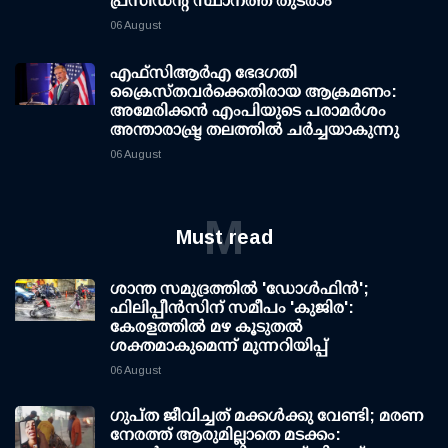
പ്രസിഡന്റ് സ്ഥാനത്ത് തുടരാം
06 August
എഫ്‌സി‌ആര്‍‌എ ഭേദഗതി
ക്രൈസ്തവർക്കെതിരായ ആക്രമണം:
അമേരിക്കൻ എംപിയുടെ പരാമർശം
അന്താരാഷ്ട്ര തലത്തിൽ ചർച്ചയാകുന്നു
06 August
M
Must read
ശാന്ത സമുദ്രത്തില്‍ 'ഡോള്‍ഫിന്‍';
ഫിലിപ്പീന്‍സിന് സമീപം 'കുജിര':
കേരളത്തില്‍ മഴ കൂടുതല്‍
ശക്തമാകുമെന്ന് മുന്നറിയിപ്പ്
06 August
ഗുപ്ത ജീവിച്ചത് മക്കള്‍ക്കു വേണ്ടി; മരണ
നേരത്ത് ആരുമില്ലാതെ മടക്കം: