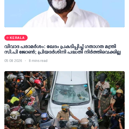
KERALA
വിവാദ പരാമര്‍ശം: ഖേദം പ്രകടിപ്പിച്ച് ഗതാഗത മന്ത്രി
സി.പി ജോണ്‍; പ്രിയദര്‍ശിനി പദ്ധതി നിര്‍ത്തിവെക്കില്ല
05 08 2026
8 mins read