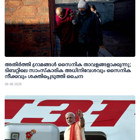
അതിര്‍ത്തി ഗ്രാമങ്ങള്‍ സൈനിക താവളങ്ങളാക്കുന്നു;
ടിബറ്റിലെ സാംസ്‌കാരിക അധിനിവേശവും സൈനിക
നീക്കവും ശക്തിപ്പെടുത്തി ചൈന
06 08 2026