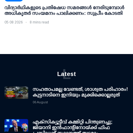
വിദ്യാര്‍ഥികളുടെ പ്രതിഷേധ സമരങ്ങള്‍ നേരിടുമ്പോള്‍
അധികൃതര്‍ സംയമനം പാലിക്കണം: സുപ്രീം കോടതി
05 08 2026
8 mins read
L
Latest
സഹതാപമല്ല വേണ്ടത്, ശാശ്വത പരിഹാരം!
കുട്ടനാടിനെ ഇനിയും മുക്കിക്കൊല്ലരുത്
06 August
എക്സിക്യൂട്ടീവ് കമ്മിറ്റി പിന്തുണച്ചു;
ജിയാനി ഇന്‍ഫാന്റിനോയ്ക്ക് ഫിഫ