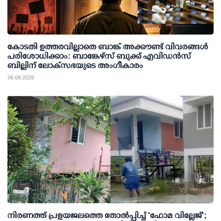
കോടതി ഉത്തരവില്ലാതെ ബാങ്ക് അക്കൗണ്ട് വിവരങ്ങള്‍
പരിശോധിക്കാം: ബാങ്കേഴ്സ് ബുക്ക് എവിഡന്‍സ്
ബില്ലിന് ലോക്സഭയുടെ അംഗീകാരം
06 08 2026
നിരണത്ത് പ്രളയജലത്തെ തോല്‍പ്പിച്ച് 'ഫോമ വില്ലേജ്';