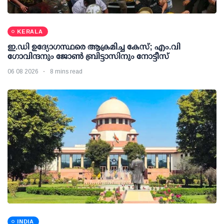
KERALA
ഇ.ഡി ഉദ്യോഗസ്ഥരെ ആക്രമിച്ച കേസ്; എം.വി
ഗോവിന്ദനും ജോണ്‍ ബ്രിട്ടാസിനും നോട്ടീസ്
06 08 2026
8 mins read
INDIA