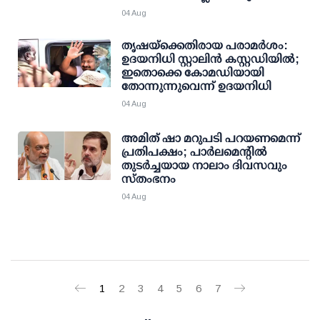
04 Aug
തൃഷയ്ക്കെതിരായ പരാമര്‍ശം:
ഉദയനിധി സ്റ്റാലിന്‍ കസ്റ്റഡിയില്‍;
ഇതൊക്കെ കോമഡിയായി
തോന്നുന്നുവെന്ന് ഉദയനിധി
04 Aug
അമിത് ഷാ മറുപടി പറയണമെന്ന്
പ്രതിപക്ഷം; പാര്‍ലമെന്റില്‍
തുടര്‍ച്ചയായ നാലാം ദിവസവും
സ്തംഭനം
04 Aug
1
2
3
4
5
6
7