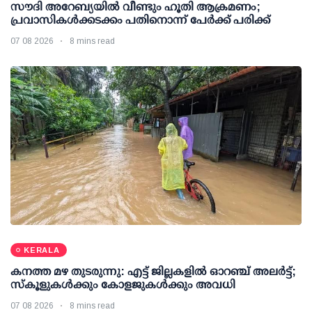
സൗദി അറേബ്യയില്‍ വീണ്ടും ഹൂതി ആക്രമണം;
പ്രവാസികള്‍ക്കടക്കം പതിനൊന്ന് പേര്‍ക്ക് പരിക്ക്
07 08 2026
8 mins read
KERALA
കനത്ത മഴ തുടരുന്നു: എട്ട് ജില്ലകളില്‍ ഓറഞ്ച് അലര്‍ട്ട്;
സ്‌കൂളുകള്‍ക്കും കോളജുകള്‍ക്കും അവധി
07 08 2026
8 mins read