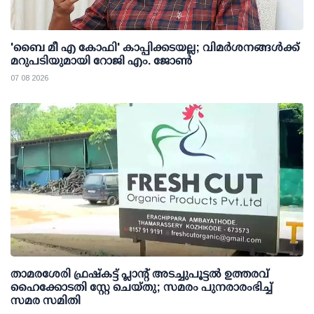
'ബൈ മീ എ കോഫി' കാപ്പിക്കടയല്ല; വിമര്‍ശനങ്ങള്‍ക്ക്
മറുപടിയുമായി റോജി എം. ജോണ്‍
07 08 2026
താമരശേരി ഫ്രഷ്കട്ട് പ്ലാന്റ് അടച്ചുപൂട്ടൽ ഉത്തരവ്
ഹൈക്കോടതി സ്റ്റേ ചെയ്തു; സമരം പുനരാരംഭിച്ച്
സമര സമിതി