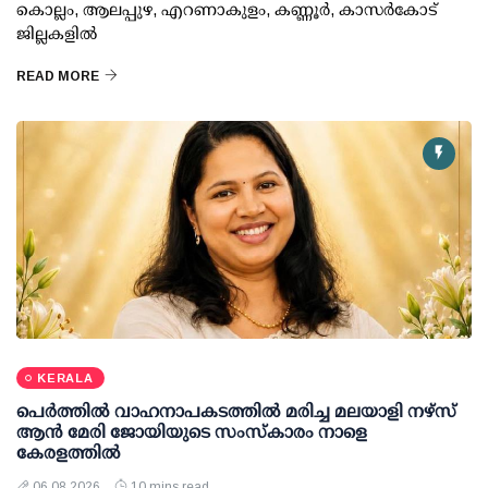
കൊല്ലം, ആലപ്പുഴ, എറണാകുളം, കണ്ണൂര്‍, കാസര്‍കോട്
ജില്ലകളില്‍
READ MORE
KERALA
പെർത്തിൽ വാഹനാപകടത്തിൽ മരിച്ച മലയാളി നഴ്സ്
ആൻ മേരി ജോയിയുടെ സംസ്കാരം നാളെ
കേരളത്തിൽ
06 08 2026
10 mins read