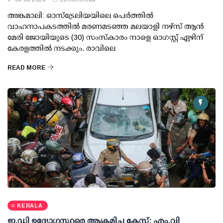
അങ്കമാലി: ഓസ്‌ട്രേലിയയിലെ പെർത്തിൽ
വാഹനാപകടത്തിൽ മരണമടഞ്ഞ മലയാളി നഴ്സ് ആൻ
മേരി ജോയിയുടെ (30) സംസ്കാരം നാളെ ഓഗസ്റ്റ് ഏഴിന്
കേരളത്തിൽ നടക്കും. രാവിലെ
READ MORE
KERALA
ഇ.ഡി ഉദ്യോഗസ്ഥരെ ആക്രമിച്ച കേസ്; എം.വി