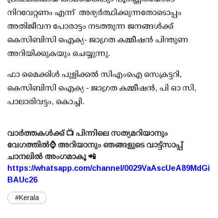
നിറവേറ്റണം എന്ന് അഭ്യർത്ഥിക്കുന്നതോടൊപ്പം
അതിജീവന പോരാട്ടം നടത്തുന്ന ജനങ്ങൾക്ക്
കെസിബിസി ഐക്യ- ജാഗ്രത കമ്മീഷൻ പിന്തുണ
അറിയിക്കുകയും ചെയ്യുന്നു.
ഫാ മൈക്കിൾ പുളിക്കൽ സിഎംഐ
സെക്രട്ടറി,
കെസിബിസി ഐക്യ - ജാഗ്രത കമ്മീഷൻ,
പി ഓ സി,
പാലാരിവട്ടം, കൊച്ചി.
വാർത്തകൾക്ക് 📺 പിന്നിലെ സത്യമറിയാനും
വേഗത്തിൽ⌚ അറിയാനും ഞങ്ങളുടെ വാട്ട്സാപ്പ്
ചാനലിൽ അംഗമാകൂ 📲
https://whatsapp.com/channel/0029VaAscUeA89MdGi
BAUc26
#Kerala