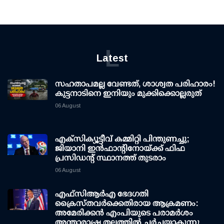
L
Latest
സഹതാപമല്ല വേണ്ടത്, ശാശ്വത പരിഹാരം!
കുട്ടനാടിനെ ഇനിയും മുക്കിക്കൊല്ലരുത്
06 August
എക്സിക്യൂട്ടീവ് കമ്മിറ്റി പിന്തുണച്ചു;
ജിയാനി ഇന്‍ഫാന്റിനോയ്ക്ക് ഫിഫ
പ്രസിഡന്റ് സ്ഥാനത്ത് തുടരാം
06 August
എഫ്‌സി‌ആര്‍‌എ ഭേദഗതി
ക്രൈസ്തവർക്കെതിരായ ആക്രമണം:
അമേരിക്കൻ എംപിയുടെ പരാമർശം
അന്താരാഷ്ട്ര തലത്തിൽ ചർച്ചയാകുന്നു