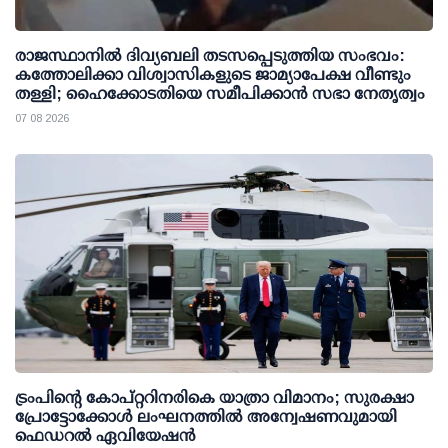
രാജസ്ഥാനിൽ ദിവ്യബലി തടസപ്പെടുത്തിയ സംഭവം:
കത്തോലിക്കാ വിശ്വാസികളുടെ ജാമ്യാപേക്ഷ വീണ്ടും
തള്ളി; ഹൈക്കോടതിയെ സമീപിക്കാൻ സഭാ നേതൃത്വം
07 08 2026
ട്രംപിന്റെ കോപ്റ്ററിനരികെ യാത്രാ വിമാനം; സുരക്ഷാ
പ്രോട്ടോക്കോള്‍ ലംഘനത്തില്‍ അന്വേഷണവുമായി
ഫെഡറല്‍ ഏവിയേഷന്‍