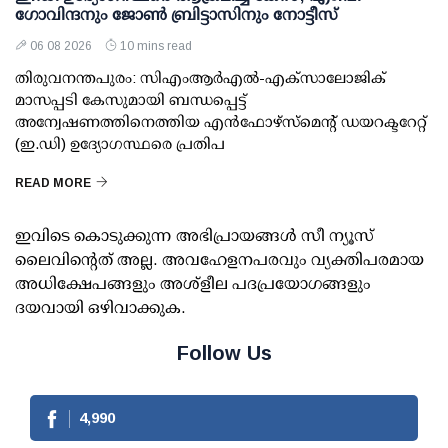
ഗോവിന്ദനും ജോണ്‍ ബ്രിട്ടാസിനും നോട്ടീസ്
06 08 2026
10 mins read
തിരുവനന്തപുരം: സിഎംആര്‍എല്‍-എക്‌സാലോജിക്
മാസപ്പടി കേസുമായി ബന്ധപ്പെട്ട്
അന്വേഷണത്തിനെത്തിയ എന്‍ഫോഴ്സ്മെന്റ് ഡയറക്ടറേറ്റ്
(ഇ.ഡി) ഉദ്യോഗസ്ഥരെ പ്രതിപ
READ MORE
ഇവിടെ കൊടുക്കുന്ന അഭിപ്രായങ്ങള്‍ സീ ന്യൂസ്
ലൈവിന്റെത് അല്ല. അവഹേളനപരവും വ്യക്തിപരമായ
അധിക്ഷേപങ്ങളും അശ്‌ളീല പദപ്രയോഗങ്ങളും
ദയവായി ഒഴിവാക്കുക.
Follow Us
4,990