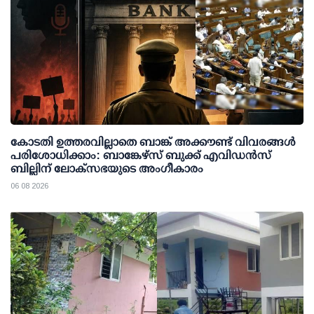
കോടതി ഉത്തരവില്ലാതെ ബാങ്ക് അക്കൗണ്ട് വിവരങ്ങള്‍
പരിശോധിക്കാം: ബാങ്കേഴ്സ് ബുക്ക് എവിഡന്‍സ്
ബില്ലിന് ലോക്സഭയുടെ അംഗീകാരം
06 08 2026