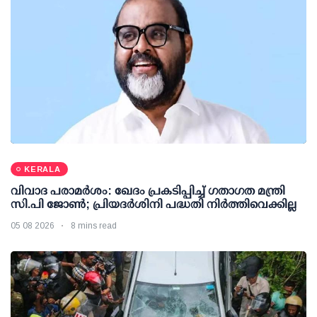
KERALA
വിവാദ പരാമര്‍ശം: ഖേദം പ്രകടിപ്പിച്ച് ഗതാഗത മന്ത്രി
സി.പി ജോണ്‍; പ്രിയദര്‍ശിനി പദ്ധതി നിര്‍ത്തിവെക്കില്ല
05 08 2026
8 mins read