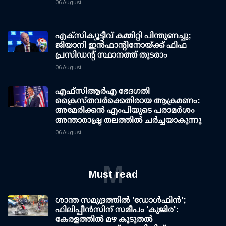
06 August
എക്സിക്യൂട്ടീവ് കമ്മിറ്റി പിന്തുണച്ചു;
ജിയാനി ഇന്‍ഫാന്റിനോയ്ക്ക് ഫിഫ
പ്രസിഡന്റ് സ്ഥാനത്ത് തുടരാം
06 August
എഫ്‌സി‌ആര്‍‌എ ഭേദഗതി
ക്രൈസ്തവർക്കെതിരായ ആക്രമണം:
അമേരിക്കൻ എംപിയുടെ പരാമർശം
അന്താരാഷ്ട്ര തലത്തിൽ ചർച്ചയാകുന്നു
06 August
M
Must read
ശാന്ത സമുദ്രത്തില്‍ 'ഡോള്‍ഫിന്‍';
ഫിലിപ്പീന്‍സിന് സമീപം 'കുജിര':
കേരളത്തില്‍ മഴ കൂടുതല്‍