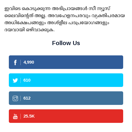
ഇവിടെ കൊടുക്കുന്ന അഭിപ്രായങ്ങള്‍ സീ ന്യൂസ്
ലൈവിന്റെത് അല്ല. അവഹേളനപരവും വ്യക്തിപരമായ
അധിക്ഷേപങ്ങളും അശ്‌ളീല പദപ്രയോഗങ്ങളും
ദയവായി ഒഴിവാക്കുക.
Follow Us
4,990
610
612
25.5
K