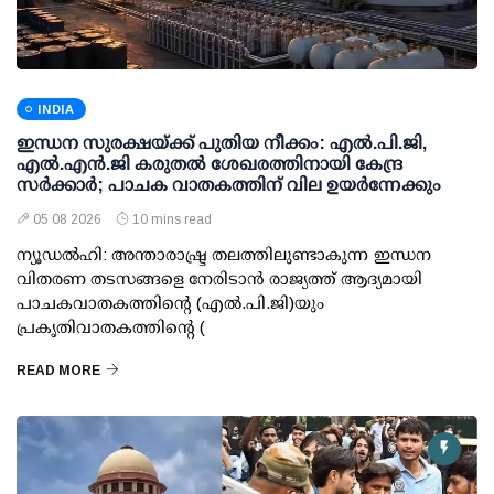
INDIA
ഇന്ധന സുരക്ഷയ്ക്ക് പുതിയ നീക്കം: എല്‍.പി.ജി,
എല്‍.എന്‍.ജി കരുതല്‍ ശേഖരത്തിനായി കേന്ദ്ര
സര്‍ക്കാര്‍; പാചക വാതകത്തിന് വില ഉയര്‍ന്നേക്കും
05 08 2026
10 mins read
ന്യൂഡല്‍ഹി: അന്താരാഷ്ട്ര തലത്തിലുണ്ടാകുന്ന ഇന്ധന
വിതരണ തടസങ്ങളെ നേരിടാന്‍ രാജ്യത്ത് ആദ്യമായി
പാചകവാതകത്തിന്റെ (എല്‍.പി.ജി)യും
പ്രകൃതിവാതകത്തിന്റെ (
READ MORE