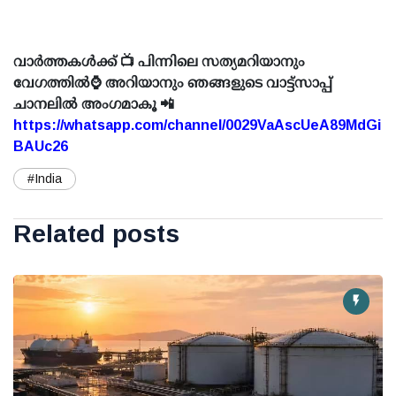
വാർത്തകൾക്ക് 📺 പിന്നിലെ സത്യമറിയാനും
വേഗത്തിൽ⌚ അറിയാനും ഞങ്ങളുടെ വാട്ട്സാപ്പ്
ചാനലിൽ അംഗമാകൂ 📲
https://whatsapp.com/channel/0029VaAscUeA89MdGi
BAUc26
#India
Related posts