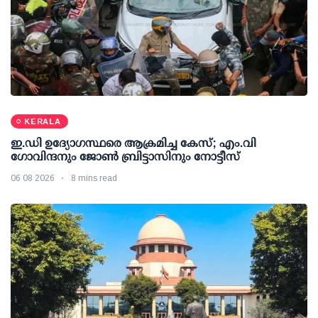
KERALA
ഇ.ഡി ഉദ്യോഗസ്ഥരെ ആക്രമിച്ച കേസ്; എം.വി
ഗോവിന്ദനും ജോണ്‍ ബ്രിട്ടാസിനും നോട്ടീസ്
06 08 2026
8 mins read