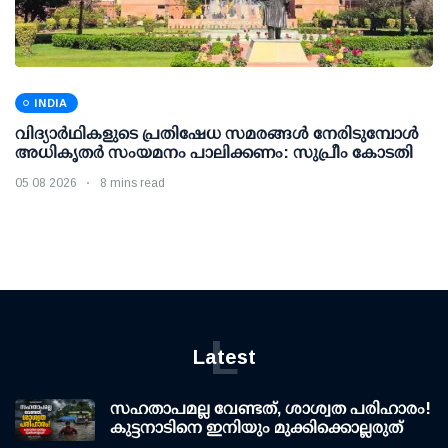
INDIA
വിദ്യാര്‍ഥികളുടെ പ്രതിഷേധ സമരങ്ങള്‍ നേരിടുമ്പോള്‍
അധികൃതര്‍ സംയമനം പാലിക്കണം: സുപ്രീം കോടതി
05 08 2026
8 mins read
L
Latest
സഹതാപമല്ല വേണ്ടത്, ശാശ്വത പരിഹാരം!
കുട്ടനാടിനെ ഇനിയും മുക്കിക്കൊല്ലരുത്