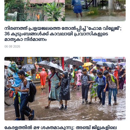
നിരണത്ത് പ്രളയജലത്തെ തോല്‍പ്പിച്ച് 'ഫോമ വില്ലേജ്';
36 കുടുംബങ്ങള്‍ക്ക് കാവലായി പ്രവാസികളുടെ
മാതൃകാ നിര്‍മാണം
06 08 2026
കേരളത്തില്‍ മഴ ശക്തമാകുന്നു: അഞ്ച് ജില്ലകളിലെ