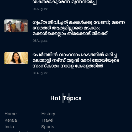
ശക്തമാകുമെന്ന് മുന്നറിയിപ്പ്
06 August
ഗുപ്ത ജീവിച്ചത് മക്കള്‍ക്കു വേണ്ടി; മരണ
നേരത്ത് ആരുമില്ലാതെ മടക്കം:
മക്കള്‍ക്കെല്ലാം തിരക്കോട് തിരക്ക്
06 August
പെർത്തിൽ വാഹനാപകടത്തിൽ മരിച്ച
മലയാളി നഴ്സ് ആൻ മേരി ജോയിയുടെ
സംസ്കാരം നാളെ കേരളത്തിൽ
06 August
H
Hot Topics
Home
History
Kerala
Travel
India
Sports