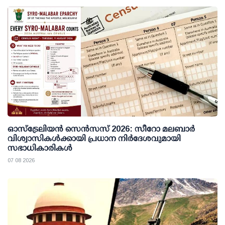
ഓസ്ട്രേലിയൻ സെൻസസ് 2026: സീറോ മലബാർ
വിശ്വാസികൾക്കായി പ്രധാന നിർദേശവുമായി
സഭാധികാരികൾ
07 08 2026