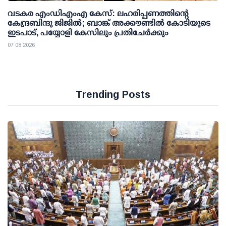
വടകര എംഡിഎംഎ കേസ്: ലഹരിപ്പണത്തിന്റെ
കേന്ദ്രബിന്ദു ജിജില്‍; ബാങ്ക് അക്കൗണ്ടില്‍ കോടിയുടെ
ഇടപാട്, പയ്യോളി കേസിലും പ്രതിചേര്‍ക്കും
07 08 2026
Trending Posts