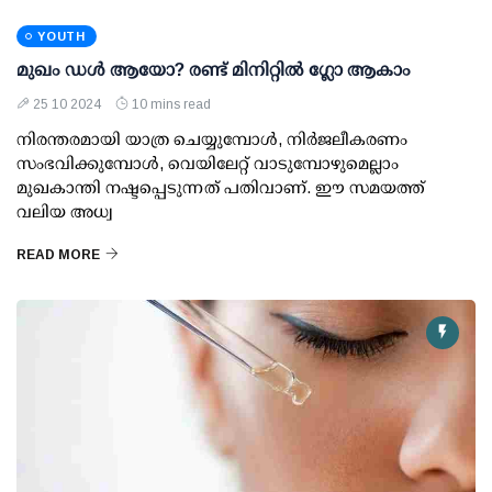
YOUTH
മുഖം ഡള്‍ ആയോ? രണ്ട് മിനിറ്റില്‍ ഗ്ലോ ആകാം
25 10 2024
10 mins read
നിരന്തരമായി യാത്ര ചെയ്യുമ്പോള്‍, നിര്‍ജലീകരണം
സംഭവിക്കുമ്പോള്‍, വെയിലേറ്റ് വാടുമ്പോഴുമെല്ലാം
മുഖകാന്തി നഷ്ടപ്പെടുന്നത് പതിവാണ്. ഈ സമയത്ത്
വലിയ അധ്വ
READ MORE