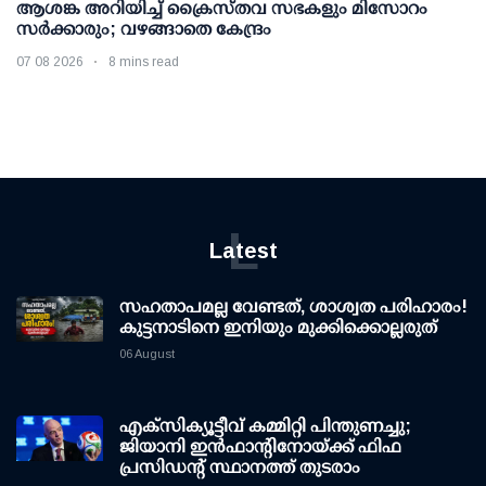
ആശങ്ക അറിയിച്ച് ക്രൈസ്തവ സഭകളും മിസോറം
സര്‍ക്കാരും; വഴങ്ങാതെ കേന്ദ്രം
07 08 2026
8 mins read
L
Latest
സഹതാപമല്ല വേണ്ടത്, ശാശ്വത പരിഹാരം!
കുട്ടനാടിനെ ഇനിയും മുക്കിക്കൊല്ലരുത്
06 August
എക്സിക്യൂട്ടീവ് കമ്മിറ്റി പിന്തുണച്ചു;
ജിയാനി ഇന്‍ഫാന്റിനോയ്ക്ക് ഫിഫ
പ്രസിഡന്റ് സ്ഥാനത്ത് തുടരാം