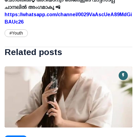
ചാനലിൽ അംഗമാകൂ 📲
https://whatsapp.com/channel/0029VaAscUeA89MdGi
BAUc26
#Youth
Related posts