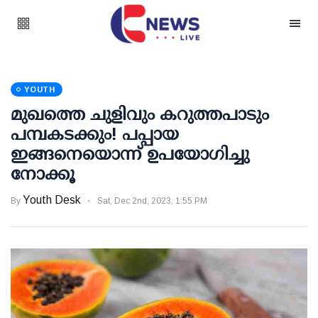
YOUTH
മുഖത്തെ ചുളിവും കറുത്തപാടും
പമ്പകടക്കും! പപ്പായ
ഇങ്ങനെയൊന്ന് ഉപയോഗിച്ചു
നോക്കൂ
Youth Desk
By
Sat, Dec 2nd, 2023, 1:55 PM