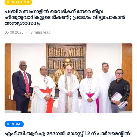
RELIGION
പശ്ചിമ ബംഗാളിൽ വൈദികന് നേരെ തീവ്ര
ഹിന്ദുത്വവാദികളുടെ ഭീഷണി; പ്രദേശം വിട്ടുപോകാൻ
അന്ത്യശാസനം
05 08 2026
8 mins read
INDIA
എഫ്.സി.ആര്‍.എ ഭേദഗതി ഓഗസ്റ്റ് 12 ന് പാര്‍ലമെന്റില്‍: