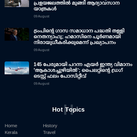
പ്രളയജലത്തില്‍ മുങ്ങി ആദ്യാവസാന
യാത്രകള്‍
09 August
ട്രംപിന്റെ ഗാസ സമാധാന പദ്ധതി തള്ളി
നെതന്യാഹു; ഹമാസിനെ പൂര്‍ണമായി
നിരായുധീകരിക്കുമെന്ന് പ്രഖ്യാപനം
09 August
145 പേരുമായി പറന്ന എയര്‍ ഇന്ത്യ വിമാനം
'ആകാശച്ചുഴിയില്‍'; പൈലറ്റിന്റെ ഡ്രഗ്
ടെസ്റ്റ് ഫലം പോസിറ്റീവ്
09 August
H
Hot Topics
Home
History
Kerala
Travel