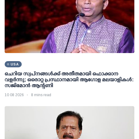
USA
ചെറിയ സ്വപ്നങ്ങൾക്ക് അതീതമായി ഫൊക്കാന
വളർന്നു; ഒരൊറ്റ പ്രസ്ഥാനമായി ആഗോള മലയാളികൾ:
സജിമോൻ ആന്റണി
10 08 2026
8 mins read