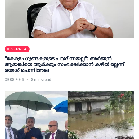
KERALA
"കേരളം ഗുണ്ടകളുടെ പറുദീസയല്ല"; അർജുൻ
ആയങ്കിയെ ആർക്കും സംരക്ഷിക്കാൻ കഴിയില്ലെന്ന്
രമേശ് ചെന്നിത്തല
09 08 2026
8 mins read