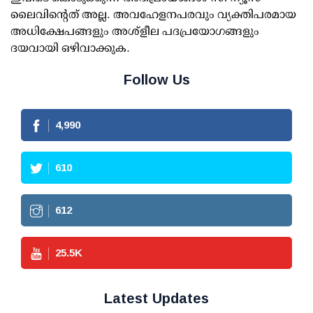
ലൈവിന്റെത് അല്ല. അവഹേളനപരവും വ്യക്തിപരമായ
അധിക്ഷേപങ്ങളും അശ്‌ളീല പദപ്രയോഗങ്ങളും
ദയവായി ഒഴിവാക്കുക.
Follow Us
4,990
610
612
25.5
K
Latest Updates