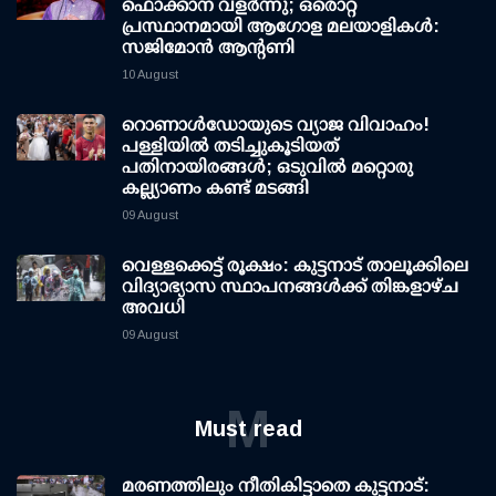
ഫൊക്കാന വളർന്നു; ഒരൊറ്റ
പ്രസ്ഥാനമായി ആഗോള മലയാളികൾ:
സജിമോൻ ആന്റണി
10 August
റൊണാള്‍ഡോയുടെ വ്യാജ വിവാഹം!
പള്ളിയില്‍ തടിച്ചുകൂടിയത്
പതിനായിരങ്ങള്‍; ഒടുവില്‍ മറ്റൊരു
കല്ല്യാണം കണ്ട് മടങ്ങി
09 August
വെള്ളക്കെട്ട് രൂക്ഷം: കുട്ടനാട് താലൂക്കിലെ
വിദ്യാഭ്യാസ സ്ഥാപനങ്ങള്‍ക്ക് തിങ്കളാഴ്ച
അവധി
09 August
M
Must read
മരണത്തിലും നീതികിട്ടാതെ കുട്ടനാട്: