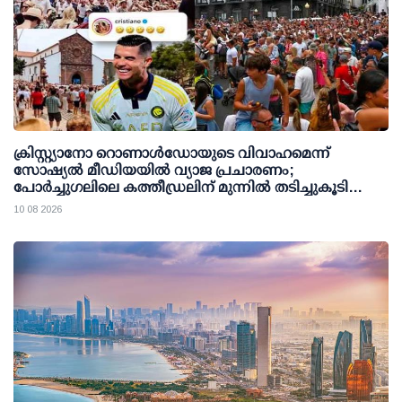
ക്രിസ്റ്റ്യാനോ റൊണാള്‍ഡോയുടെ വിവാഹമെന്ന്
സോഷ്യല്‍ മീഡിയയില്‍ വ്യാജ പ്രചാരണം;
പോര്‍ച്ചുഗലിലെ കത്തീഡ്രലിന് മുന്നില്‍ തടിച്ചുകൂടി
ജനക്കൂട്ടം
10 08 2026