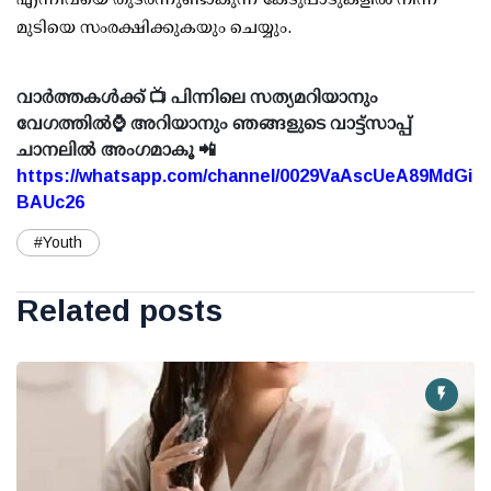
മുടിയെ സംരക്ഷിക്കുകയും ചെയ്യും.
വാർത്തകൾക്ക് 📺 പിന്നിലെ സത്യമറിയാനും
വേഗത്തിൽ⌚ അറിയാനും ഞങ്ങളുടെ വാട്ട്സാപ്പ്
ചാനലിൽ അംഗമാകൂ 📲
https://whatsapp.com/channel/0029VaAscUeA89MdGi
BAUc26
#Youth
Related posts