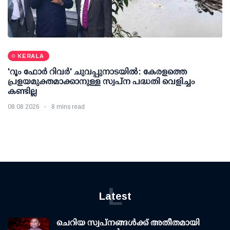
KERALA
'റൂം ഫോര്‍ റിവര്‍' ചുവപ്പുനാടയില്‍: കേരളത്തെ
പ്രളയമുക്തമാക്കാനുള്ള സ്വപ്ന പദ്ധതി വെളിച്ചം
കണ്ടില്ല
08 08 2026
8 mins read
L
Latest
ചെറിയ സ്വപ്നങ്ങൾക്ക് അതീതമായി