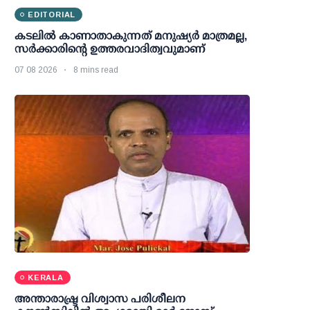
EDITORIAL
കടലിൽ കാണാതാകുന്നത് മനുഷ്യർ മാത്രമല്ല,
സർക്കാരിന്റെ ഉത്തരവാദിത്വവുമാണ്
07 08 2026
8 mins read
KERALA
അന്താരാഷ്ട്ര വിശ്വാസ പരിശീലന