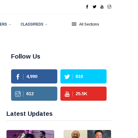
ERS
CLASSIFIEDS
All Sections
Follow Us
4,990
610
612
25.5
K
Latest Updates