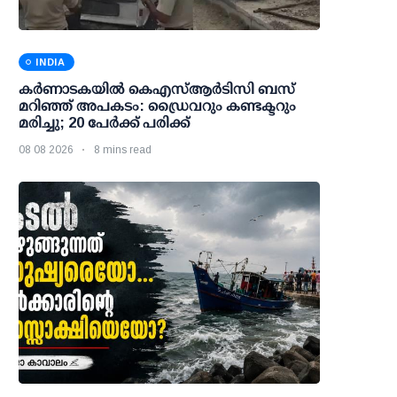
INDIA
കര്‍ണാടകയില്‍ കെഎസ്ആര്‍ടിസി ബസ്
മറിഞ്ഞ് അപകടം: ഡ്രൈവറും കണ്ടക്ടറും
മരിച്ചു; 20 പേര്‍ക്ക് പരിക്ക്
08 08 2026
8 mins read