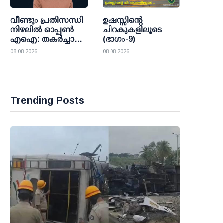
വീണ്ടും പ്രതിസന്ധി
ഉഷസ്സിന്റെ
നിഴലില്‍ ഓപ്പണ്‍
ചിറകുകളിലൂടെ
എഐ: തകര്‍ച്ചാ
(ഭാഗം-9)
മുന്നറിയിപ്പുകളെ
08 08 2026
08 08 2026
കാറ്റില്‍പ്പറത്തി
ശുഭാപ്തി
വിശ്വാസവുമായി
സാം ഓള്‍ട്ട്മാന്‍
Trending Posts