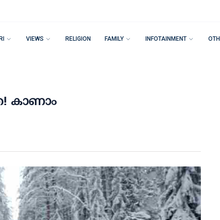
RI
VIEWS
RELIGION
FAMILY
INFOTAINMENT
OTH
്ര! കാണാം