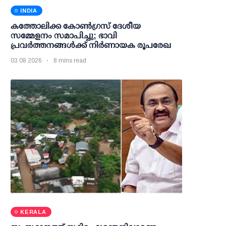
INDIA
കത്തോലിക്ക കോൺഗ്രസ് ദേശീയ
സമ്മേളനം സമാപിച്ചു; ഭാവി
പ്രവർത്തനങ്ങൾക്ക് നിർണായക രൂപരേഖ
03 08 2026
8 mins read
KERALA