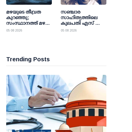
മഴയുടെ തീവ്രത
സഞ്ചാര
കുറഞ്ഞു;
സാഹിത്യത്തിലെ
സംസ്ഥാനത്ത് മഴ
കുലപതി എസ് കെ
മുന്നറിയിപ്പിൽ മാറ്റം;
പൊറ്റക്കാട്
05 08 2026
05 08 2026
നാല് ജില്ലകളിലെ
ഓറഞ്ച് അലർട്ട്
പിൻവലിച്ചു
Trending Posts