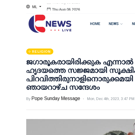
ML
Thu Aug 06 2026
HOME
NEWS
N
RELIGION
ജഗാരൂകരായിരിക്കുക എന്നാൽ ഭ
ഹൃദയത്തെ സജ്ജമായി സൂക്ഷിക
പിറവിത്തിരുനാളിനൊരുക്കമയി 
ഞായറാഴ്ച സന്ദേശം
Pope Sunday Message
By
Mon, Dec 4th, 2023, 3:47 PM