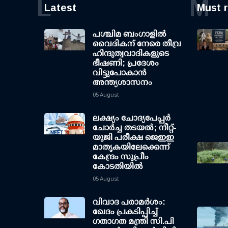
L
M
Latest
Must 
പശ്ചിമ ബംഗാളിൽ
വൈദികന് നേരെ തീവ്ര
ഹിന്ദുത്വവാദികളുടെ
ഭീഷണി; പ്രദേശം
വിട്ടുപോകാൻ
അന്ത്യശാസനം
05 August
ലക്ഷ്യം ചോദ്യപേപ്പര്‍
ചോര്‍ച്ച തടയല്‍; നീറ്റ്-
യുജി പരീക്ഷ ജെഇഇ
മാതൃകയിലേക്കെന്ന്
കേന്ദ്രം സുപ്രീം
കോടതിയില്‍
05 August
വിവാദ പരാമര്‍ശം:
ഖേദം പ്രകടിപ്പിച്ച്
ഗതാഗത മന്ത്രി സി.പി