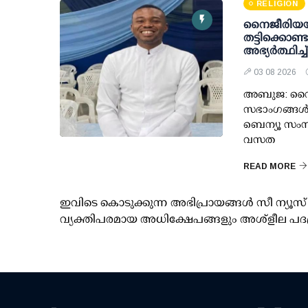
RELIGION
നൈജീരിയയി
തട്ടിക്കൊണ
അഭ്യർത്ഥിച്
03 08 2026
അബുജ: നൈജ
സഭാംഗങ്ങൾക
ബെന്യൂ സംസ
വസത
READ MORE
ഇവിടെ കൊടുക്കുന്ന അഭിപ്രായങ്ങള്‍ സീ ന്യ
വ്യക്തിപരമായ അധിക്ഷേപങ്ങളും അശ്‌ളീല പദ