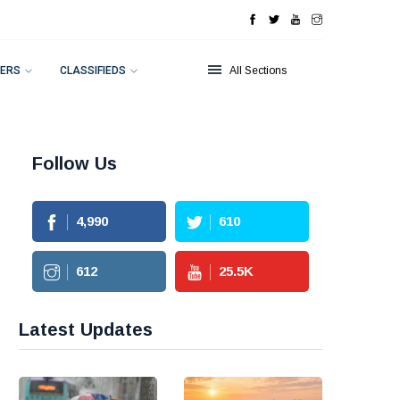
ERS
CLASSIFIEDS
All Sections
Follow Us
4,990
610
612
25.5
K
Latest Updates