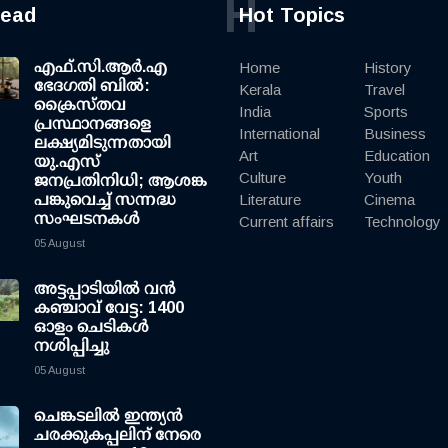
H
read
Hot Topics
എഫ്.സി.ആര്‍.എ
Home
History
ഭേദഗതി ബില്‍:
Kerala
Travel
ക്രൈസ്തവ
India
Sports
പ്രസ്ഥാനങ്ങളെ
International
Business
ലക്ഷ്യമിടുന്നതായി
Art
Education
യു.എസ്
Culture
Youth
ജനപ്രതിനിധി; ആശങ്ക
പങ്കുവെച്ച് സന്നദ്ധ
Literature
Cinema
സംഘടനകള്‍
Current affairs
Technology
05 August
അട്ടപ്പാടിയില്‍ വന്‍
കഞ്ചാവ് വേട്ട: 1400
ഓളം ചെടികള്‍
നശിപ്പിച്ചു
05 August
ചെങ്കടലില്‍ ഇന്ത്യന്‍
ചരക്കുകപ്പലിന് നേരെ