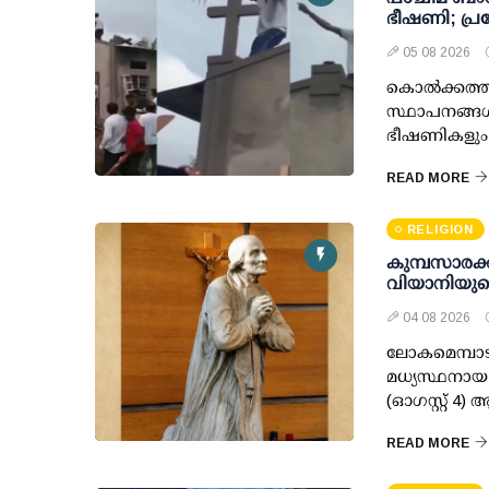
ഭീഷണി; പ്
05 08 2026
കൊൽക്കത്ത
സ്ഥാപനങ്ങൾക
ഭീഷണികളും തു
READ MORE
RELIGION
കുമ്പസാരക്ക
വിയാനിയുടെ
04 08 2026
ലോകമെമ്പാട
മധ്യസ്ഥനായ 
(ഓഗസ്റ്റ് 
READ MORE