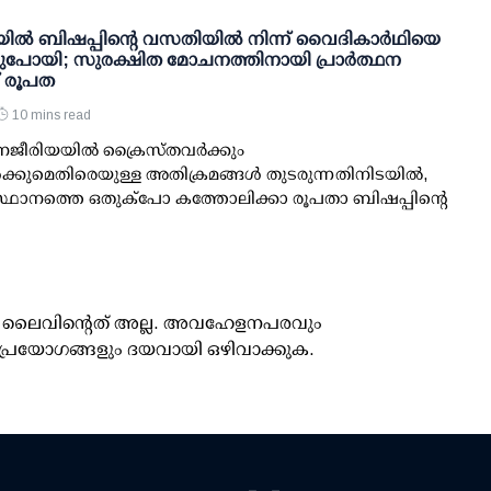
ൽ ബിഷപ്പിന്റെ വസതിയിൽ നിന്ന് വൈദികാർഥിയെ
്ടുപോയി; സുരക്ഷിത മോചനത്തിനായി പ്രാർത്ഥന
ച് രൂപത
10 mins read
ീരിയയിൽ ക്രൈസ്തവർക്കും
്കുമെതിരെയുള്ള അതിക്രമങ്ങൾ തുടരുന്നതിനിടയിൽ,
്ഥാനത്തെ ഒതുക്പോ കത്തോലിക്കാ രൂപതാ ബിഷപ്പിന്റെ
ൂസ് ലൈവിന്റെത് അല്ല. അവഹേളനപരവും
പ്രയോഗങ്ങളും ദയവായി ഒഴിവാക്കുക.