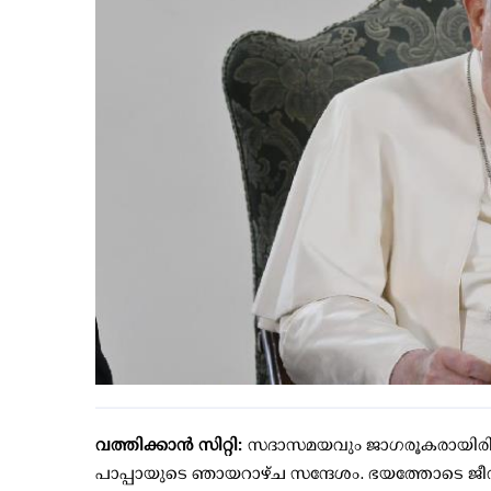
വത്തിക്കാൻ സിറ്റി:
സദാസമയവും ജാഗരൂകരായിരിക്കേ
പാപ്പായുടെ ഞായറാഴ്ച സന്ദേശം. ഭയത്തോടെ ജീവിക