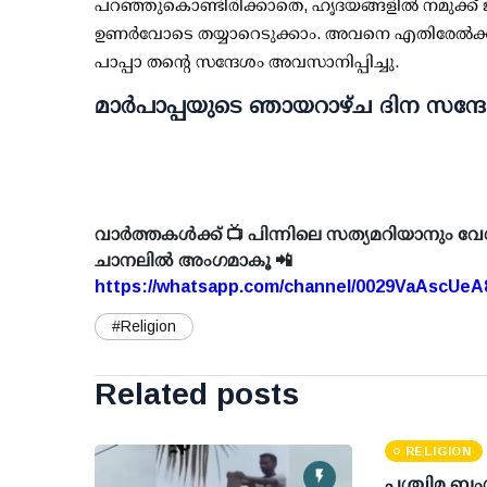
പറഞ്ഞുകൊണ്ടിരിക്കാതെ, ഹൃദയങ്ങളിൽ നമുക്ക് ജ
ഉണർവോടെ തയ്യാറെടുക്കാം. അവനെ എതിരേൽക്കാ
പാപ്പാ തൻ്റെ സന്ദേശം അവസാനിപ്പിച്ചു.
മാർപാപ്പയുടെ ഞായറാഴ്ച ദിന സന്ദേശ
വാർത്തകൾക്ക് 📺 പിന്നിലെ സത്യമറിയാനും വേ
ചാനലിൽ അംഗമാകൂ 📲
https://whatsapp.com/channel/0029VaAscUe
#Religion
Related posts
RELIGION
പശ്ചിമ ബംഗ