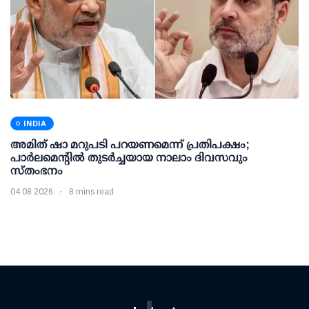
INDIA
അമിത് ഷാ മറുപടി പറയണമെന്ന് പ്രതിപക്ഷം;
പാര്‍ലമെന്റില്‍ തുടര്‍ച്ചയായ നാലാം ദിവസവും
സ്തംഭനം
04 08 2026
8 mins read