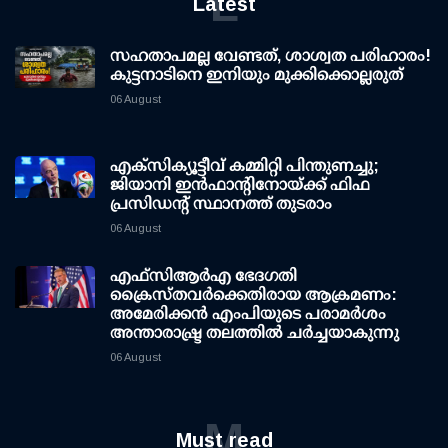
L
Latest
സഹതാപമല്ല വേണ്ടത്, ശാശ്വത പരിഹാരം!
കുട്ടനാടിനെ ഇനിയും മുക്കിക്കൊല്ലരുത്
06 August
എക്സിക്യൂട്ടീവ് കമ്മിറ്റി പിന്തുണച്ചു;
ജിയാനി ഇന്‍ഫാന്റിനോയ്ക്ക് ഫിഫ
പ്രസിഡന്റ് സ്ഥാനത്ത് തുടരാം
06 August
എഫ്‌സി‌ആര്‍‌എ ഭേദഗതി
ക്രൈസ്തവർക്കെതിരായ ആക്രമണം:
അമേരിക്കൻ എംപിയുടെ പരാമർശം
അന്താരാഷ്ട്ര തലത്തിൽ ചർച്ചയാകുന്നു
06 August
M
Must read