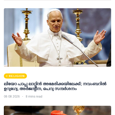
RELIGION
ലിയോ പാപ്പ ലാറ്റിൻ അമേരിക്കയിലേക്ക്; നവംബറിൽ
ഉറുഗ്വേ, അർജന്റീന, പെറു സന്ദർശനം
06 08 2026
8 mins read