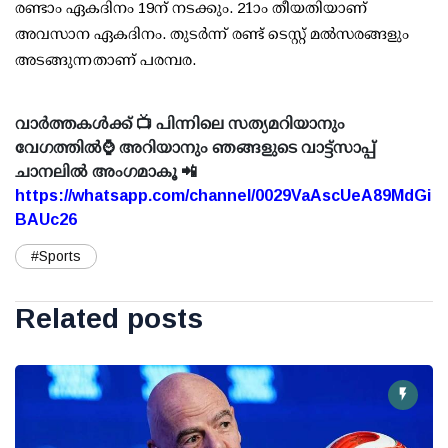
രണ്ടാം ഏകദിനം 19ന് നടക്കും. 21ാം തീയതിയാണ്
അവസാന ഏകദിനം. തുടര്‍ന്ന് രണ്ട് ടെസ്റ്റ് മല്‍സരങ്ങളും
അടങ്ങുന്നതാണ് പരമ്പര.
വാർത്തകൾക്ക് 📺 പിന്നിലെ സത്യമറിയാനും
വേഗത്തിൽ⌚ അറിയാനും ഞങ്ങളുടെ വാട്ട്സാപ്പ്
ചാനലിൽ അംഗമാകൂ 📲
https://whatsapp.com/channel/0029VaAscUeA89MdGi
BAUc26
#Sports
Related posts