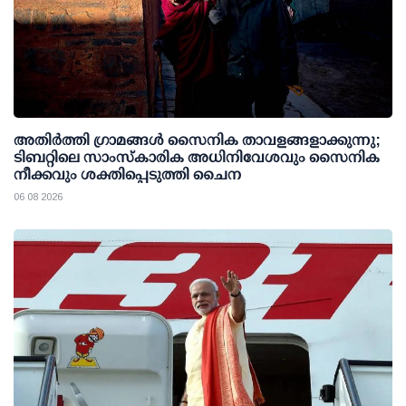
അതിര്‍ത്തി ഗ്രാമങ്ങള്‍ സൈനിക താവളങ്ങളാക്കുന്നു;
ടിബറ്റിലെ സാംസ്‌കാരിക അധിനിവേശവും സൈനിക
നീക്കവും ശക്തിപ്പെടുത്തി ചൈന
06 08 2026