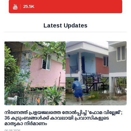
25.5
K
Latest Updates
നിരണത്ത് പ്രളയജലത്തെ തോല്‍പ്പിച്ച് 'ഫോമ വില്ലേജ്';
36 കുടുംബങ്ങള്‍ക്ക് കാവലായി പ്രവാസികളുടെ
മാതൃകാ നിര്‍മാണം
06 08 2026