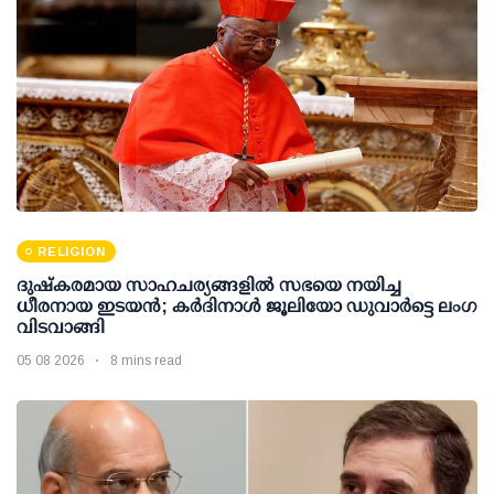
RELIGION
ദുഷ്കരമായ സാഹചര്യങ്ങളിൽ സഭയെ നയിച്ച
ധീരനായ ഇടയൻ; കർദിനാൾ ജൂലിയോ ഡുവാർട്ടെ ലംഗ
വിടവാങ്ങി
05 08 2026
8 mins read