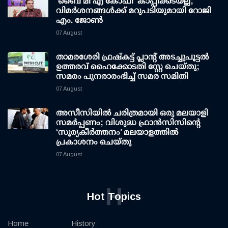
'ബൈ മീ എ കോഫി' കാപ്പിക്കടയല്ല;
വിമര്‍ശനങ്ങള്‍ക്ക് മറുപടിയുമായി റോജി
എം. ജോണ്‍
07 August
താമരശേരി ഫ്രഷ്കട്ട് പ്ലാന്റ് അടച്ചുപൂട്ടൽ
ഉത്തരവ് ഹൈക്കോടതി സ്റ്റേ ചെയ്തു;
സമരം പുനരാരംഭിച്ച് സമര സമിതി
07 August
അസീസിയിൽ ചരിത്രമായി ഒരു മലയാളി
സമർപ്പണം; വിശുദ്ധ ഫ്രാൻസിസിന്റെ
‘സൂര്യകീർത്തനം’ മലയാളത്തിൽ
പ്രകാശനം ചെയ്തു
07 August
H
Hot Topics
Home
History