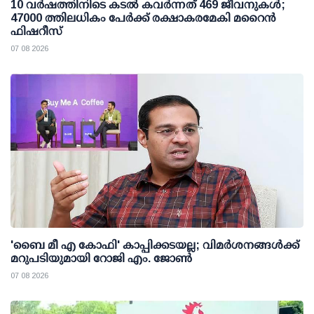
10 വര്‍ഷത്തിനിടെ കടല്‍ കവര്‍ന്നത് 469 ജീവനുകള്‍;
47000 ത്തിലധികം പേര്‍ക്ക് രക്ഷാകരമേകി മറൈന്‍
ഫിഷറീസ്
07 08 2026
'ബൈ മീ എ കോഫി' കാപ്പിക്കടയല്ല; വിമര്‍ശനങ്ങള്‍ക്ക്
മറുപടിയുമായി റോജി എം. ജോണ്‍
07 08 2026