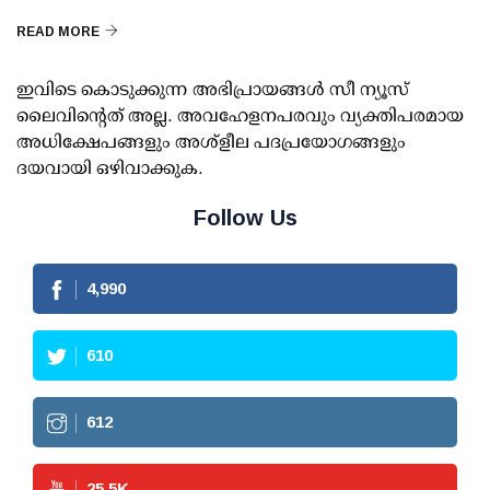
READ MORE
ഇവിടെ കൊടുക്കുന്ന അഭിപ്രായങ്ങള്‍ സീ ന്യൂസ്
ലൈവിന്റെത് അല്ല. അവഹേളനപരവും വ്യക്തിപരമായ
അധിക്ഷേപങ്ങളും അശ്‌ളീല പദപ്രയോഗങ്ങളും
ദയവായി ഒഴിവാക്കുക.
Follow Us
4,990
610
612
25.5
K