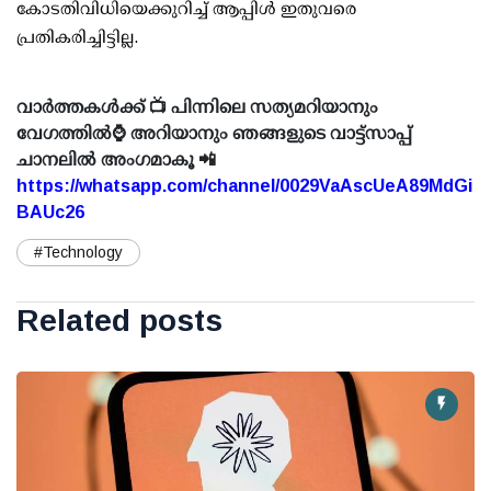
കോടതിവിധിയെക്കുറിച്ച് ആപ്പിള്‍ ഇതുവരെ
പ്രതികരിച്ചിട്ടില്ല.
വാർത്തകൾക്ക് 📺 പിന്നിലെ സത്യമറിയാനും
വേഗത്തിൽ⌚ അറിയാനും ഞങ്ങളുടെ വാട്ട്സാപ്പ്
ചാനലിൽ അംഗമാകൂ 📲
https://whatsapp.com/channel/0029VaAscUeA89MdGi
BAUc26
#Technology
Related posts