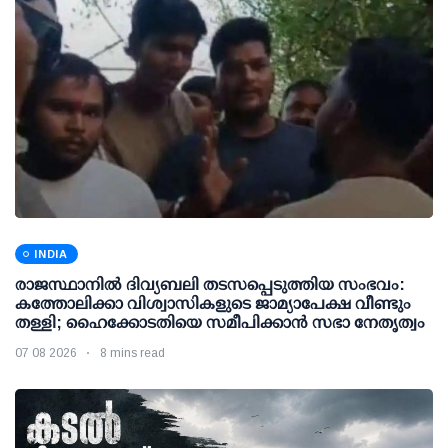
INDIA
രാജസ്ഥാനിൽ ദിവ്യബലി തടസപ്പെടുത്തിയ സംഭവം:
കത്തോലിക്കാ വിശ്വാസികളുടെ ജാമ്യാപേക്ഷ വീണ്ടും
തള്ളി; ഹൈക്കോടതിയെ സമീപിക്കാൻ സഭാ നേതൃത്വം
07 08 2026
8 mins read