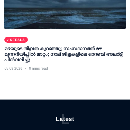
KERALA
മഴയുടെ തീവ്രത കുറഞ്ഞു; സംസ്ഥാനത്ത് മഴ
മുന്നറിയിപ്പിൽ മാറ്റം; നാല് ജില്ലകളിലെ ഓറഞ്ച് അലർട്ട്
പിൻവലിച്ചു
05 08 2026
8 mins read
L
Latest