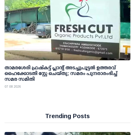
താമരശേരി ഫ്രഷ്കട്ട് പ്ലാന്റ് അടച്ചുപൂട്ടൽ ഉത്തരവ്
ഹൈക്കോടതി സ്റ്റേ ചെയ്തു; സമരം പുനരാരംഭിച്ച്
സമര സമിതി
07 08 2026
Trending Posts