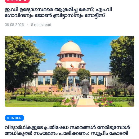
KERALA
ഇ.ഡി ഉദ്യോഗസ്ഥരെ ആക്രമിച്ച കേസ്; എം.വി
ഗോവിന്ദനും ജോണ്‍ ബ്രിട്ടാസിനും നോട്ടീസ്
06 08 2026
8 mins read
INDIA
വിദ്യാര്‍ഥികളുടെ പ്രതിഷേധ സമരങ്ങള്‍ നേരിടുമ്പോള്‍
അധികൃതര്‍ സംയമനം പാലിക്കണം: സുപ്രീം കോടതി