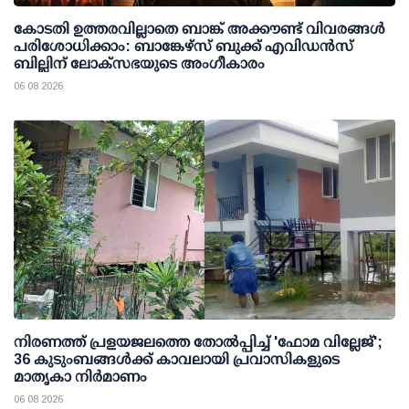
കോടതി ഉത്തരവില്ലാതെ ബാങ്ക് അക്കൗണ്ട് വിവരങ്ങള്‍
പരിശോധിക്കാം: ബാങ്കേഴ്സ് ബുക്ക് എവിഡന്‍സ്
ബില്ലിന് ലോക്സഭയുടെ അംഗീകാരം
06 08 2026
നിരണത്ത് പ്രളയജലത്തെ തോല്‍പ്പിച്ച് 'ഫോമ വില്ലേജ്';
36 കുടുംബങ്ങള്‍ക്ക് കാവലായി പ്രവാസികളുടെ
മാതൃകാ നിര്‍മാണം
06 08 2026