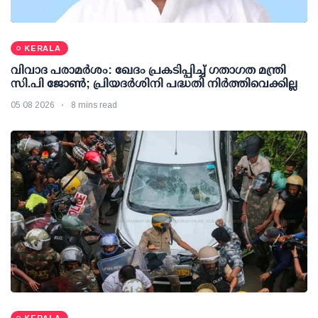
KERALA
വിവാദ പരാമര്‍ശം: ഖേദം പ്രകടിപ്പിച്ച് ഗതാഗത മന്ത്രി
സി.പി ജോണ്‍; പ്രിയദര്‍ശിനി പദ്ധതി നിര്‍ത്തിവെക്കില്ല
05 08 2026
8 mins read