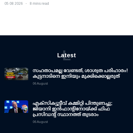
05 08 2026
8 mins read
L
Latest
സഹതാപമല്ല വേണ്ടത്, ശാശ്വത പരിഹാരം!
കുട്ടനാടിനെ ഇനിയും മുക്കിക്കൊല്ലരുത്
06 August
എക്സിക്യൂട്ടീവ് കമ്മിറ്റി പിന്തുണച്ചു;
ജിയാനി ഇന്‍ഫാന്റിനോയ്ക്ക് ഫിഫ
പ്രസിഡന്റ് സ്ഥാനത്ത് തുടരാം
06 August