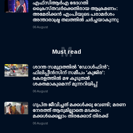
എഫ്‌സി‌ആര്‍‌എ ഭേദഗതി
ക്രൈസ്തവർക്കെതിരായ ആക്രമണം:
അമേരിക്കൻ എംപിയുടെ പരാമർശം
അന്താരാഷ്ട്ര തലത്തിൽ ചർച്ചയാകുന്നു
06 August
M
Must read
ശാന്ത സമുദ്രത്തില്‍ 'ഡോള്‍ഫിന്‍';
ഫിലിപ്പീന്‍സിന് സമീപം 'കുജിര':
കേരളത്തില്‍ മഴ കൂടുതല്‍
ശക്തമാകുമെന്ന് മുന്നറിയിപ്പ്
06 August
ഗുപ്ത ജീവിച്ചത് മക്കള്‍ക്കു വേണ്ടി; മരണ
നേരത്ത് ആരുമില്ലാതെ മടക്കം:
മക്കള്‍ക്കെല്ലാം തിരക്കോട് തിരക്ക്
06 August