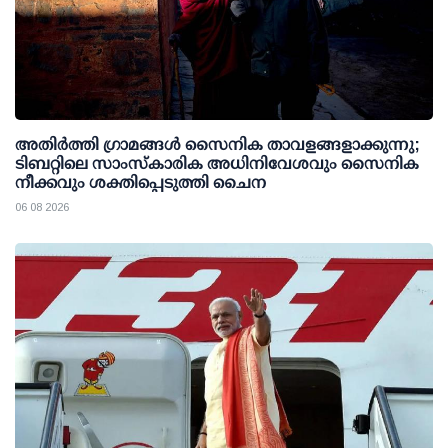
അതിര്‍ത്തി ഗ്രാമങ്ങള്‍ സൈനിക താവളങ്ങളാക്കുന്നു;
ടിബറ്റിലെ സാംസ്‌കാരിക അധിനിവേശവും സൈനിക
നീക്കവും ശക്തിപ്പെടുത്തി ചൈന
06 08 2026