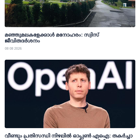
മഞ്ഞുമലകളേക്കാൾ മനോഹരം: സ്വിസ്
ജീവിതദർശനം
08 08 2026
വീണ്ടും പ്രതിസന്ധി നിഴലില്‍ ഓപ്പണ്‍ എഐ: തകര്‍ച്ചാ