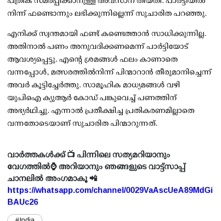
പത്രിക സമർപ്പിക്കാനുള്ള അവസാന തീയതി. പാർട്ടിയിൽ
നിന്ന് ഫണ്ടൊന്നും ലഭിക്കുന്നില്ലെന്ന് സുചാരിത പറഞ്ഞു.
എനിക്ക് സ്വന്തമായി ഫണ്ട് കണ്ടെത്താൻ സാധിക്കുന്നില്ല.
അതിനാൽ പണം അനുവദിക്കണമെന്ന് പാർട്ടിയോട്
ആവശ്യപ്പെട്ടു. എന്റെ ശ്രമങ്ങൾ ഫലം കാണാതെ
വന്നപ്പോൾ, മത്സരത്തിൽനിന്ന് പിന്മാറാൻ തീരുമാനിച്ചെന്ന്
അവർ കൂട്ടിച്ചേർത്തു. സാമൂഹിക മാധ്യമങ്ങൾ വഴി
യുപിഐ ക്യുആർ കോഡ് പങ്കുവെച്ച് പണത്തിന്
അഭ്യർഥിച്ചു. എന്നാൽ പ്രതീക്ഷിച്ച പ്രതികരണമില്ലാതെ
വന്നതോടെയാണ്‌ സുചാരിത പിന്മാറുന്നത്.
വാർത്തകൾക്ക് 📺 പിന്നിലെ സത്യമറിയാനും
വേഗത്തിൽ⌚ അറിയാനും ഞങ്ങളുടെ വാട്ട്സാപ്പ്
ചാനലിൽ അംഗമാകൂ 📲
https://whatsapp.com/channel/0029VaAscUeA89MdGi
BAUc26
#India