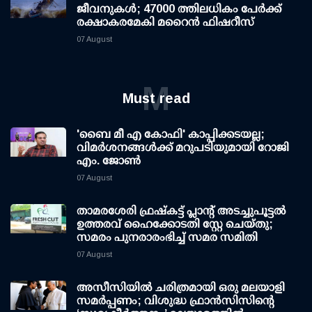
ജീവനുകള്‍; 47000 ത്തിലധികം പേര്‍ക്ക്
രക്ഷാകരമേകി മറൈന്‍ ഫിഷറീസ്
07 August
M
Must read
'ബൈ മീ എ കോഫി' കാപ്പിക്കടയല്ല;
വിമര്‍ശനങ്ങള്‍ക്ക് മറുപടിയുമായി റോജി
എം. ജോണ്‍
07 August
താമരശേരി ഫ്രഷ്കട്ട് പ്ലാന്റ് അടച്ചുപൂട്ടൽ
ഉത്തരവ് ഹൈക്കോടതി സ്റ്റേ ചെയ്തു;
സമരം പുനരാരംഭിച്ച് സമര സമിതി
07 August
അസീസിയിൽ ചരിത്രമായി ഒരു മലയാളി
സമർപ്പണം; വിശുദ്ധ ഫ്രാൻസിസിന്റെ