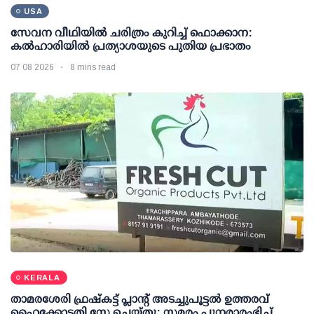
USA
സേവന വീഥിയില്‍ ചരിത്രം കുറിച്ച് ഫൊക്കാന:
കല്‍ഹാരിയില്‍ പ്രത്യാശയുടെ പുതിയ പ്രഭാതം
07 08 2026
8 mins read
KERALA
താമരശേരി ഫ്രഷ്കട്ട് പ്ലാന്റ് അടച്ചുപൂട്ടൽ ഉത്തരവ്
ഹൈക്കോടതി സ്റ്റേ ചെയ്തു; സമരം പുനരാരംഭിച്ച്