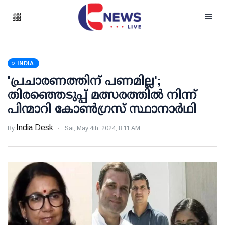
INDIA
'പ്രചാരണത്തിന് പണമില്ല';
തിരഞ്ഞെടുപ്പ് മത്സരത്തിൽ നിന്ന്
പിന്മാറി കോൺഗ്രസ് സ്ഥാനാർഥി
India Desk
By
Sat, May 4th, 2024, 8:11 AM