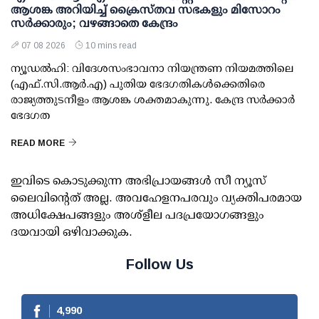
ആശങ്ക അറിയിച്ച് ക്രൈസ്തവ സഭകളും മിസോറം
സര്‍ക്കാരും; വഴങ്ങാതെ കേന്ദ്രം
07 08 2026
10 mins read
ന്യൂഡല്‍ഹി: വിദേശസംഭാവനാ നിയന്ത്രണ നിയമത്തിലെ
(എഫ്.സി.ആര്‍.എ) പുതിയ ഭേദഗതികള്‍ക്കെതിരെ
രാജ്യത്തുടനീളം ആശങ്ക ശക്തമാകുന്നു. കേന്ദ്ര സര്‍ക്കാര്‍
ഭേദഗത
READ MORE
ഇവിടെ കൊടുക്കുന്ന അഭിപ്രായങ്ങള്‍ സീ ന്യൂസ്
ലൈവിന്റെത് അല്ല. അവഹേളനപരവും വ്യക്തിപരമായ
അധിക്ഷേപങ്ങളും അശ്‌ളീല പദപ്രയോഗങ്ങളും
ദയവായി ഒഴിവാക്കുക.
Follow Us
4,990