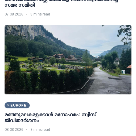
സമര സമിതി
07 08 2026
8 mins read
EUROPE
മഞ്ഞുമലകളേക്കാൾ മനോഹരം: സ്വിസ്
ജീവിതദർശനം
08 08 2026
8 mins read