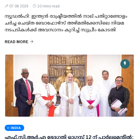
07 08 2026
10 mins read
ന്യൂഡല്‍ഹി: ഇന്ത്യന്‍ രാഷ്ട്രീയത്തില്‍ നാല് പതിറ്റാണ്ടോളം
ചര്‍ച്ച ചെയ്ത ബോഫോഴ്സ് അഴിമതിക്കേസിലെ നിയമ
നടപടികള്‍ക്ക് അവസാനം കുറിച്ച് സുപ്രീം കോടതി
READ MORE
INDIA
എഫ്.സി.ആര്‍.എ ഭേദഗതി ഓഗസ്റ്റ് 12 ന് പാര്‍ലമെന്റില്‍: