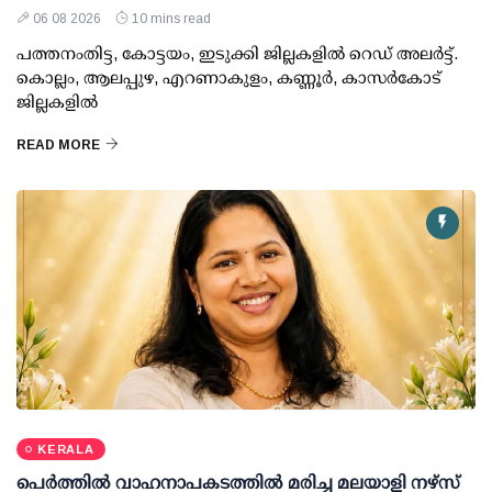
06 08 2026
10 mins read
പത്തനംതിട്ട, കോട്ടയം, ഇടുക്കി ജില്ലകളില്‍ റെഡ് അലര്‍ട്ട്.
കൊല്ലം, ആലപ്പുഴ, എറണാകുളം, കണ്ണൂര്‍, കാസര്‍കോട്
ജില്ലകളില്‍
READ MORE
KERALA
പെർത്തിൽ വാഹനാപകടത്തിൽ മരിച്ച മലയാളി നഴ്സ്