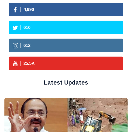
4,990
610
612
25.5
K
Latest Updates