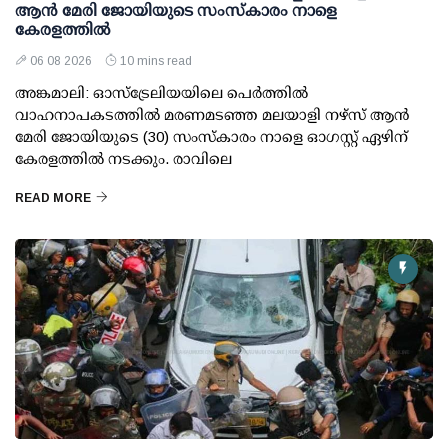
ആൻ മേരി ജോയിയുടെ സംസ്കാരം നാളെ
കേരളത്തിൽ
06 08 2026
10 mins read
അങ്കമാലി: ഓസ്‌ട്രേലിയയിലെ പെർത്തിൽ
വാഹനാപകടത്തിൽ മരണമടഞ്ഞ മലയാളി നഴ്സ് ആൻ
മേരി ജോയിയുടെ (30) സംസ്കാരം നാളെ ഓഗസ്റ്റ് ഏഴിന്
കേരളത്തിൽ നടക്കും. രാവിലെ
READ MORE