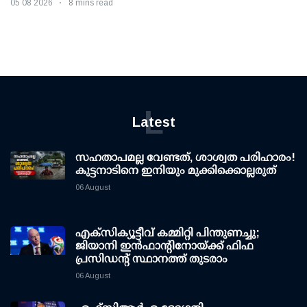
05 08 2026
8 mins read
L
Latest
സഹതാപമല്ല വേണ്ടത്, ശാശ്വത പരിഹാരം!
കുട്ടനാടിനെ ഇനിയും മുക്കിക്കൊല്ലരുത്
06 August
എക്സിക്യൂട്ടീവ് കമ്മിറ്റി പിന്തുണച്ചു;
ജിയാനി ഇന്‍ഫാന്റിനോയ്ക്ക് ഫിഫ
പ്രസിഡന്റ് സ്ഥാനത്ത് തുടരാം
06 August