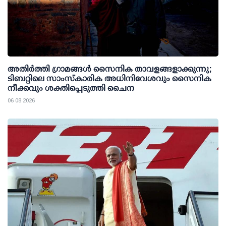
അതിര്‍ത്തി ഗ്രാമങ്ങള്‍ സൈനിക താവളങ്ങളാക്കുന്നു;
ടിബറ്റിലെ സാംസ്‌കാരിക അധിനിവേശവും സൈനിക
നീക്കവും ശക്തിപ്പെടുത്തി ചൈന
06 08 2026