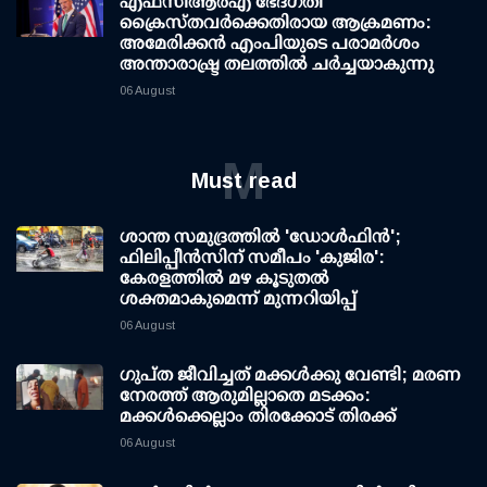
എഫ്‌സി‌ആര്‍‌എ ഭേദഗതി
ക്രൈസ്തവർക്കെതിരായ ആക്രമണം:
അമേരിക്കൻ എംപിയുടെ പരാമർശം
അന്താരാഷ്ട്ര തലത്തിൽ ചർച്ചയാകുന്നു
06 August
M
Must read
ശാന്ത സമുദ്രത്തില്‍ 'ഡോള്‍ഫിന്‍';
ഫിലിപ്പീന്‍സിന് സമീപം 'കുജിര':
കേരളത്തില്‍ മഴ കൂടുതല്‍
ശക്തമാകുമെന്ന് മുന്നറിയിപ്പ്
06 August
ഗുപ്ത ജീവിച്ചത് മക്കള്‍ക്കു വേണ്ടി; മരണ
നേരത്ത് ആരുമില്ലാതെ മടക്കം:
മക്കള്‍ക്കെല്ലാം തിരക്കോട് തിരക്ക്
06 August