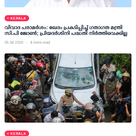
KERALA
വിവാദ പരാമര്‍ശം: ഖേദം പ്രകടിപ്പിച്ച് ഗതാഗത മന്ത്രി
സി.പി ജോണ്‍; പ്രിയദര്‍ശിനി പദ്ധതി നിര്‍ത്തിവെക്കില്ല
05 08 2026
8 mins read
KERALA