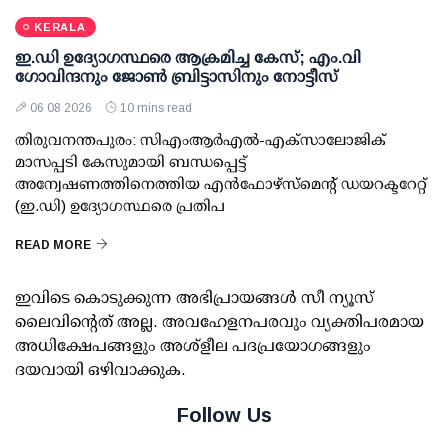
KERALA
ഇ.ഡി ഉദ്യോഗസ്ഥരെ ആക്രമിച്ച കേസ്; എം.വി
ഗോവിന്ദനും ജോണ്‍ ബ്രിട്ടാസിനും നോട്ടീസ്
06 08 2026
10 mins read
തിരുവനന്തപുരം: സിഎംആര്‍എല്‍-എക്‌സാലോജിക്
മാസപ്പടി കേസുമായി ബന്ധപ്പെട്ട്
അന്വേഷണത്തിനെത്തിയ എന്‍ഫോഴ്സ്മെന്റ് ഡയറക്ടറേറ്റ്
(ഇ.ഡി) ഉദ്യോഗസ്ഥരെ പ്രതിപ
READ MORE
ഇവിടെ കൊടുക്കുന്ന അഭിപ്രായങ്ങള്‍ സീ ന്യൂസ്
ലൈവിന്റെത് അല്ല. അവഹേളനപരവും വ്യക്തിപരമായ
അധിക്ഷേപങ്ങളും അശ്‌ളീല പദപ്രയോഗങ്ങളും
ദയവായി ഒഴിവാക്കുക.
Follow Us