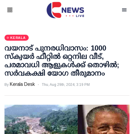
KERALA
വയനാട് പുനരധിവാസം: 1000
സ്‌ക്വയര്‍ ഫീറ്റില്‍ ഒറ്റനില വീട്,
പരമാവധി ആളുകള്‍ക്ക് തൊഴില്‍;
സര്‍വകക്ഷി യോഗ തീരുമാനം
Kerala Desk
By
Thu, Aug 29th, 2024, 3:19 PM