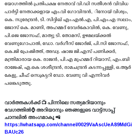
യോഗത്തില്‍ പ്രതിപക്ഷ നേതാവ് വി.ഡി സതീശന്‍ വിവിധ
പാര്‍ട്ടി നേതാക്കളായ എം.വി ഗോവിന്ദന്‍, ിനോയ് വിശ്വം,
കെ. സുരേന്ദ്രന്‍, ടി. സിദ്ദിഖ് എം.എല്‍.എ, പി.എം.എ സലാം,
ജോസ് കെ. മാണി, അഹമ്മദ് ദേവര്‍കോവില്‍, കെ. വേണു,
പി.ജെ ജോസഫ്, മാത്യു ടി. തോമസ്, ഉഴമലയ്ക്കല്‍
വേണുഗോപാല്‍, ഡോ. വര്‍ഗീസ് ജോര്‍ജ്, പി.സി ജോസഫ്,
കെ.ജി പ്രേംജിത്ത്, അഡ്വ. ഷാജ ജി.എസ് പണിക്കര്‍,
മന്ത്രിമാരായ കെ. രാജന്‍, പി.എ മുഹമ്മദ് റിയാസ്, എം.ബി
രാജേഷ്, എ.കെ ശശീന്ദ്രന്‍, രാമചന്ദ്രന്‍ കടന്നപ്പള്ളി, ഒ.ആര്‍
കേളു, ചീഫ് സെക്രട്ടറി ഡോ. വേണു വി എന്നിവര്‍
പങ്കെടുത്തു.
വാർത്തകൾക്ക് 📺 പിന്നിലെ സത്യമറിയാനും
വേഗത്തിൽ⌚ അറിയാനും ഞങ്ങളുടെ വാട്ട്സാപ്പ്
ചാനലിൽ അംഗമാകൂ 📲
https://whatsapp.com/channel/0029VaAscUeA89MdGi
BAUc26