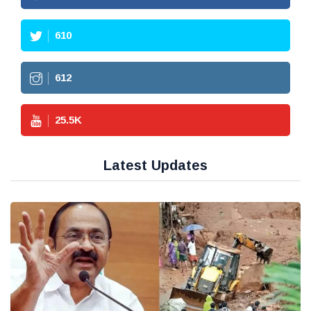
610
612
25.5
K
Latest Updates