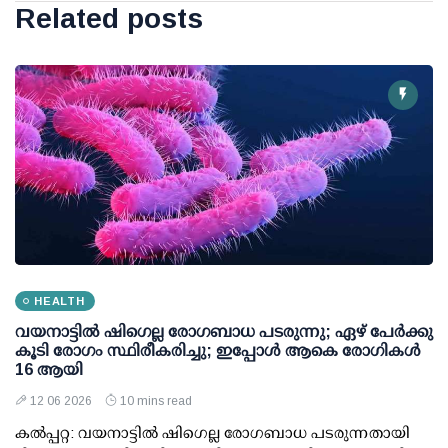
Related posts
HEALTH
വയനാട്ടിൽ ഷിഗെല്ല രോഗബാധ പടരുന്നു; ഏഴ് പേർക്കു
കൂടി രോഗം സ്ഥിരീകരിച്ചു; ഇപ്പോൾ ആകെ രോഗികൾ
16 ആയി
12 06 2026
10 mins read
കൽപ്പറ്റ: വയനാട്ടിൽ ഷിഗെല്ല രോഗബാധ പടരുന്നതായി