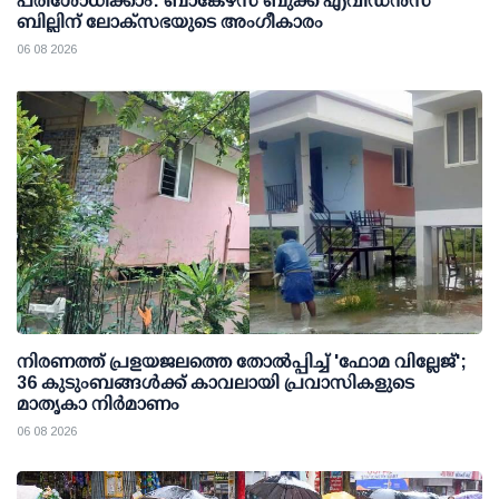
പരിശോധിക്കാം: ബാങ്കേഴ്സ് ബുക്ക് എവിഡന്‍സ്
ബില്ലിന് ലോക്സഭയുടെ അംഗീകാരം
06 08 2026
നിരണത്ത് പ്രളയജലത്തെ തോല്‍പ്പിച്ച് 'ഫോമ വില്ലേജ്';
36 കുടുംബങ്ങള്‍ക്ക് കാവലായി പ്രവാസികളുടെ
മാതൃകാ നിര്‍മാണം
06 08 2026