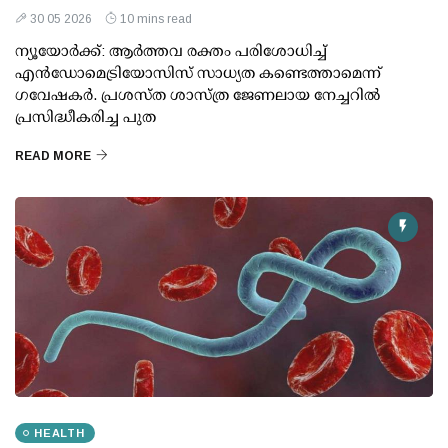
30 05 2026
10 mins read
ന്യൂയോര്‍ക്ക്: ആര്‍ത്തവ രക്തം പരിശോധിച്ച്
എന്‍ഡോമെട്രിയോസിസ് സാധ്യത കണ്ടെത്താമെന്ന്
ഗവേഷകര്‍. പ്രശസ്ത ശാസ്ത്ര ജേണലായ നേച്ചറില്‍
പ്രസിദ്ധീകരിച്ച പുത
READ MORE
HEALTH