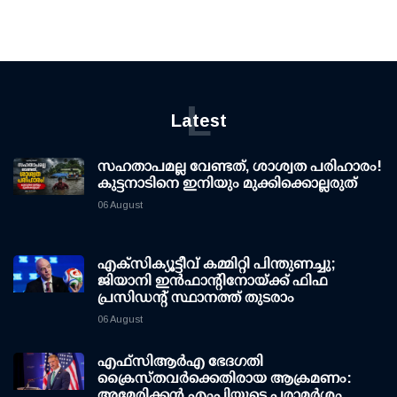
L
Latest
സഹതാപമല്ല വേണ്ടത്, ശാശ്വത പരിഹാരം!
കുട്ടനാടിനെ ഇനിയും മുക്കിക്കൊല്ലരുത്
06 August
എക്സിക്യൂട്ടീവ് കമ്മിറ്റി പിന്തുണച്ചു;
ജിയാനി ഇന്‍ഫാന്റിനോയ്ക്ക് ഫിഫ
പ്രസിഡന്റ് സ്ഥാനത്ത് തുടരാം
06 August
എഫ്‌സി‌ആര്‍‌എ ഭേദഗതി
ക്രൈസ്തവർക്കെതിരായ ആക്രമണം:
അമേരിക്കൻ എംപിയുടെ പരാമർശം