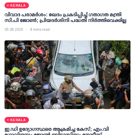
KERALA
വിവാദ പരാമര്‍ശം: ഖേദം പ്രകടിപ്പിച്ച് ഗതാഗത മന്ത്രി
സി.പി ജോണ്‍; പ്രിയദര്‍ശിനി പദ്ധതി നിര്‍ത്തിവെക്കില്ല
05 08 2026
8 mins read
KERALA
ഇ.ഡി ഉദ്യോഗസ്ഥരെ ആക്രമിച്ച കേസ്; എം.വി
ഗോവിന്ദനും ജോണ്‍ ബ്രിട്ടാസിനും നോട്ടീസ്