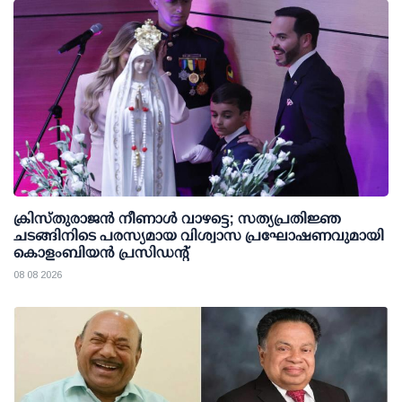
ക്രിസ്തുരാജൻ നീണാൾ വാഴട്ടെ; സത്യപ്രതിജ്ഞ
ചടങ്ങിനിടെ പരസ്യമായ വിശ്വാസ പ്രഘോഷണവുമായി
കൊളംബിയൻ പ്രസിഡന്റ്
08 08 2026