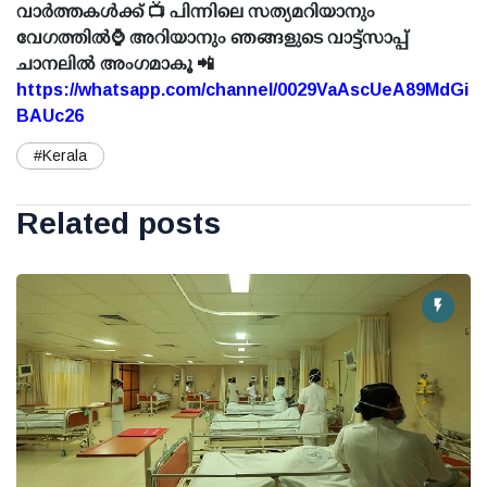
വാർത്തകൾക്ക് 📺 പിന്നിലെ സത്യമറിയാനും
വേഗത്തിൽ⌚ അറിയാനും ഞങ്ങളുടെ വാട്ട്സാപ്പ്
ചാനലിൽ അംഗമാകൂ 📲
https://whatsapp.com/channel/0029VaAscUeA89MdGi
BAUc26
#Kerala
Related posts