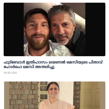
ഫുട്ബോൾ ഇതിഹാസം ലയണൽ മെസിയുടെ പിതാവ്
ഹോർഹെ മെസി അന്തരിച്ചു
08 08 2026