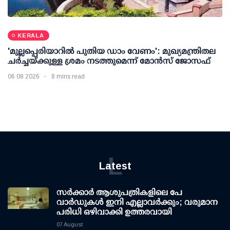
KERALA
'മുല്ലപ്പെരിയാറില്‍ പുതിയ ഡാം വേണം': മുഖ്യമന്ത്രിതല
ചര്‍ച്ചയ്ക്കുള്ള ശ്രമം നടത്തുമെന്ന് മോന്‍സ് ജോസഫ്
06 08 2026
8 mins read
L
Latest
സര്‍ക്കാര്‍ ആശുപത്രികളിലെ പേ
വാര്‍ഡുകള്‍ ഇനി എല്ലാവര്‍ക്കും; വരുമാന
പരിധി ഒഴിവാക്കി ഉത്തരവായി
07 August