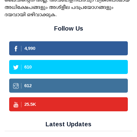
അധിക്ഷേപങ്ങളും അശ്‌ളീല പദപ്രയോഗങ്ങളും
ദയവായി ഒഴിവാക്കുക.
Follow Us
4,990
610
612
25.5
K
Latest Updates