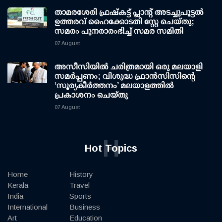
താമരശേരി ഫ്രഷ്കട്ട് പ്ലാന്റ് അടച്ചുപൂട്ടൽ
ഉത്തരവ് ഹൈക്കോടതി സ്റ്റേ ചെയ്തു;
സമരം പുനരാരംഭിച്ച് സമര സമിതി
07 August
അസീസിയിൽ ചരിത്രമായി ഒരു മലയാളി
സമർപ്പണം; വിശുദ്ധ ഫ്രാൻസിസിന്റെ
‘സൂര്യകീർത്തനം’ മലയാളത്തിൽ
പ്രകാശനം ചെയ്തു
07 August
H
Hot Topics
Home
History
Kerala
Travel
India
Sports
International
Business
Art
Education