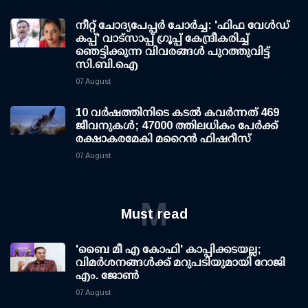
നീറ്റ് ചോദ്യപേപ്പര്‍ ചോര്‍ച്ച: 'ഫിഫ വേള്‍ഡ്
കപ്പ്' വാട്സാപ്പ് ഗ്രൂപ്പ് കേന്ദ്രീകരിച്ച്
ഞെട്ടിക്കുന്ന വിവരങ്ങള്‍ പുറത്തുവിട്ട്
സി.ബി.ഐ
07 August
10 വര്‍ഷത്തിനിടെ കടല്‍ കവര്‍ന്നത് 469
ജീവനുകള്‍; 47000 ത്തിലധികം പേര്‍ക്ക്
രക്ഷാകരമേകി മറൈന്‍ ഫിഷറീസ്
07 August
M
Must read
'ബൈ മീ എ കോഫി' കാപ്പിക്കടയല്ല;
വിമര്‍ശനങ്ങള്‍ക്ക് മറുപടിയുമായി റോജി
എം. ജോണ്‍
07 August