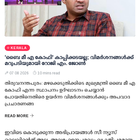
KERALA
'ബൈ മീ എ കോഫി' കാപ്പിക്കടയല്ല; വിമര്‍ശനങ്ങള്‍ക്ക്
മറുപടിയുമായി റോജി എം. ജോണ്‍
07 08 2026
10 mins read
തിരുവനന്തപുരം: മഴക്കെടുതിക്കിടെ മുഖ്യമന്ത്രി ബൈ മീ എ
കോഫി എന്ന സ്ഥാപനം ഉദ്ഘാടനം ചെയ്യാന്‍
പോയതിനെതിരെ ഉയര്‍ന്ന വിമര്‍ശനങ്ങള്‍ക്കും അപവാദ
പ്രചാരണങ്ങ
READ MORE
ഇവിടെ കൊടുക്കുന്ന അഭിപ്രായങ്ങള്‍ സീ ന്യൂസ്
ലൈവിന്റെത് അല്ല. അവഹേളനപരവും വ്യക്തിപരമായ