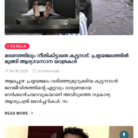
KERALA
മരണത്തിലും നീതികിട്ടാതെ കുട്ടനാട്: പ്രളയജലത്തില്‍
മുങ്ങി ആദ്യാവസാന യാത്രകള്‍
09 08 2026
10 mins read
ആലപ്പുഴ: പ്രളയജലം വരിഞ്ഞുമുറുക്കിയ കുട്ടനാടന്‍
ജനജീവിതത്തിന്റെ ഏറ്റവും ദാരുണമായ
നേര്‍ക്കാഴ്ചയാവുകയാണ് അവിടുത്തെ സ്വകാര്യ
ആശുപത്രി മോര്‍ച്ചറികള്‍. സ
READ MORE