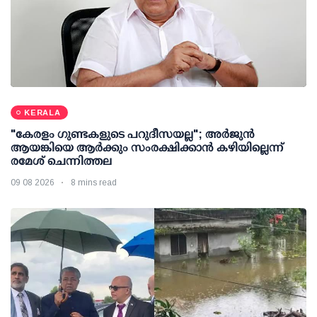
KERALA
"കേരളം ഗുണ്ടകളുടെ പറുദീസയല്ല"; അർജുൻ
ആയങ്കിയെ ആർക്കും സംരക്ഷിക്കാൻ കഴിയില്ലെന്ന്
രമേശ് ചെന്നിത്തല
09 08 2026
8 mins read