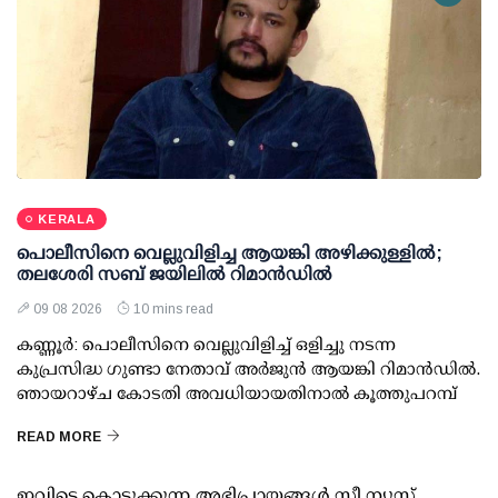
KERALA
പൊലീസിനെ വെല്ലുവിളിച്ച ആയങ്കി അഴിക്കുള്ളില്‍;
തലശേരി സബ് ജയിലില്‍ റിമാന്‍ഡില്‍
09 08 2026
10 mins read
കണ്ണൂര്‍: പൊലീസിനെ വെല്ലുവിളിച്ച് ഒളിച്ചു നടന്ന
കുപ്രസിദ്ധ ഗുണ്ടാ നേതാവ് അര്‍ജുന്‍ ആയങ്കി റിമാന്‍ഡില്‍.
ഞായറാഴ്ച കോടതി അവധിയായതിനാല്‍ കൂത്തുപറമ്പ്
READ MORE
ഇവിടെ കൊടുക്കുന്ന അഭിപ്രായങ്ങള്‍ സീ ന്യൂസ്