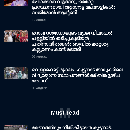
ഫൊക്കാന വളർന്നു; ഒരൊറ്റ
പ്രസ്ഥാനമായി ആഗോള മലയാളികൾ:
സജിമോൻ ആന്റണി
10 August
റൊണാള്‍ഡോയുടെ വ്യാജ വിവാഹം!
പള്ളിയില്‍ തടിച്ചുകൂടിയത്
പതിനായിരങ്ങള്‍; ഒടുവില്‍ മറ്റൊരു
കല്ല്യാണം കണ്ട് മടങ്ങി
09 August
വെള്ളക്കെട്ട് രൂക്ഷം: കുട്ടനാട് താലൂക്കിലെ
വിദ്യാഭ്യാസ സ്ഥാപനങ്ങള്‍ക്ക് തിങ്കളാഴ്ച
അവധി
09 August
M
Must read
മരണത്തിലും നീതികിട്ടാതെ കുട്ടനാട്: