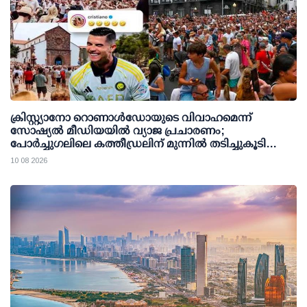
ക്രിസ്റ്റ്യാനോ റൊണാള്‍ഡോയുടെ വിവാഹമെന്ന്
സോഷ്യല്‍ മീഡിയയില്‍ വ്യാജ പ്രചാരണം;
പോര്‍ച്ചുഗലിലെ കത്തീഡ്രലിന് മുന്നില്‍ തടിച്ചുകൂടി
ജനക്കൂട്ടം
10 08 2026