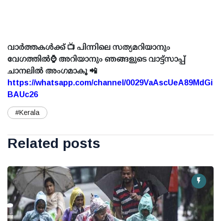
വാർത്തകൾക്ക് 📺 പിന്നിലെ സത്യമറിയാനും
വേഗത്തിൽ⌚ അറിയാനും ഞങ്ങളുടെ വാട്ട്സാപ്പ്
ചാനലിൽ അംഗമാകൂ 📲
https://whatsapp.com/channel/0029VaAscUeA89MdGi
BAUc26
#Kerala
Related posts