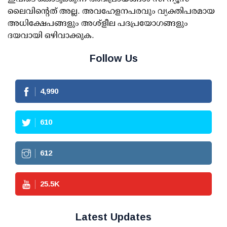
ലൈവിന്റെത് അല്ല. അവഹേളനപരവും വ്യക്തിപരമായ
അധിക്ഷേപങ്ങളും അശ്‌ളീല പദപ്രയോഗങ്ങളും
ദയവായി ഒഴിവാക്കുക.
Follow Us
4,990
610
612
25.5
K
Latest Updates