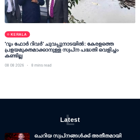
KERALA
'റൂം ഫോര്‍ റിവര്‍' ചുവപ്പുനാടയില്‍: കേരളത്തെ
പ്രളയമുക്തമാക്കാനുള്ള സ്വപ്ന പദ്ധതി വെളിച്ചം
കണ്ടില്ല
08 08 2026
8 mins read
L
Latest
ചെറിയ സ്വപ്നങ്ങൾക്ക് അതീതമായി