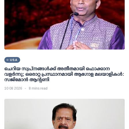
USA
ചെറിയ സ്വപ്നങ്ങൾക്ക് അതീതമായി ഫൊക്കാന
വളർന്നു; ഒരൊറ്റ പ്രസ്ഥാനമായി ആഗോള മലയാളികൾ:
സജിമോൻ ആന്റണി
10 08 2026
8 mins read