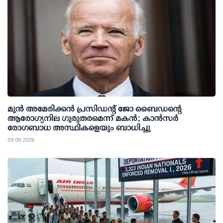
മുന്‍ അമേരിക്കന്‍ പ്രസിഡന്റ് ജോ ബൈഡന്റെ
ആരോഗ്യനില ഗുരുതരമെന്ന് മകന്‍; കാന്‍സര്‍
രോഗബാധ അസ്ഥികളെയും ബാധിച്ചു
09 08 2026