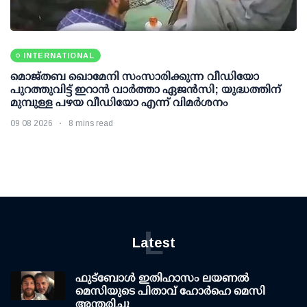
INTERNATIONAL
മൊജ്തബ ഖൊമേനി സംസാരിക്കുന്ന വീഡിയോ
പുറത്തുവിട്ട് ഇറാന്‍ വാര്‍ത്താ ഏജന്‍സി; യുദ്ധത്തിന്
മുമ്പുള്ള പഴയ വീഡിയോ എന്ന് വിമര്‍ശനം
09 08 2026
8 mins read
L
Latest
ഫുട്ബോൾ ഇതിഹാസം ലയണൽ
മെസിയുടെ പിതാവ് ഹോർഹെ മെസി
അന്തരിച്ചു