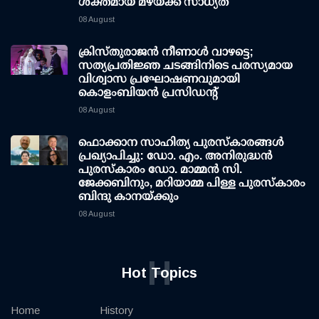
ശക്തമായ മഴയ്ക്ക് സാധ്യത
08 August
ക്രിസ്തുരാജൻ നീണാൾ വാഴട്ടെ;
സത്യപ്രതിജ്ഞ ചടങ്ങിനിടെ പരസ്യമായ
വിശ്വാസ പ്രഘോഷണവുമായി
കൊളംബിയൻ പ്രസിഡന്റ്
08 August
ഫൊക്കാന സാഹിത്യ പുരസ്‌കാരങ്ങള്‍
പ്രഖ്യാപിച്ചു: ഡോ. എം. അനിരുദ്ധന്‍
പുരസ്‌കാരം ഡോ. മാമ്മന്‍ സി.
ജേക്കബിനും, മറിയാമ്മ പിള്ള പുരസ്‌കാരം
ബിന്ദു കാനയ്ക്കും
08 August
H
Hot Topics
Home
History