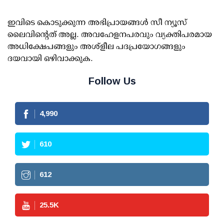
ഇവിടെ കൊടുക്കുന്ന അഭിപ്രായങ്ങള്‍ സീ ന്യൂസ്
ലൈവിന്റെത് അല്ല. അവഹേളനപരവും വ്യക്തിപരമായ
അധിക്ഷേപങ്ങളും അശ്‌ളീല പദപ്രയോഗങ്ങളും
ദയവായി ഒഴിവാക്കുക.
Follow Us
4,990
610
612
25.5
K