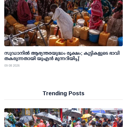
സുഡാനിൽ ആഭ്യന്തരയുദ്ധം രൂക്ഷം; കുട്ടികളുടെ ഭാവി
തകരുന്നതായി യുഎൻ മുന്നറിയിപ്പ്
09 08 2026
Trending Posts