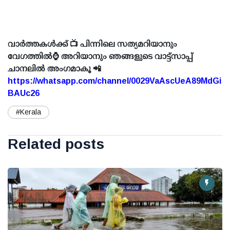
വാർത്തകൾക്ക് 📺 പിന്നിലെ സത്യമറിയാനും
വേഗത്തിൽ⌚ അറിയാനും ഞങ്ങളുടെ വാട്ട്സാപ്പ്
ചാനലിൽ അംഗമാകൂ 📲
https://whatsapp.com/channel/0029VaAscUeA89MdGi
BAUc26
#Kerala
Related posts