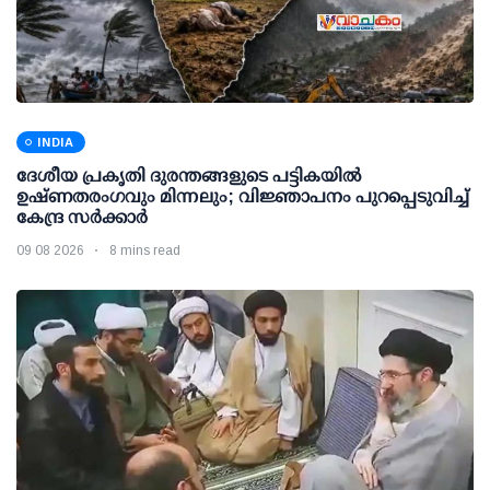
INDIA
ദേശീയ പ്രകൃതി ദുരന്തങ്ങളുടെ പട്ടികയില്‍
ഉഷ്ണതരംഗവും മിന്നലും; വിജ്ഞാപനം പുറപ്പെടുവിച്ച്
കേന്ദ്ര സര്‍ക്കാര്‍
09 08 2026
8 mins read