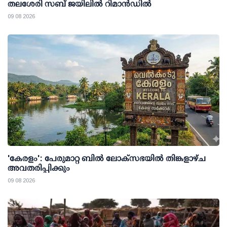
തലശേരി സബ് ജയിലില്‍ റിമാന്‍ഡില്‍
09 08 2026
'കേരളം': പേരുമാറ്റ ബില്‍ ലോക്സഭയില്‍ തിങ്കളാഴ്ച
അവതരിപ്പിക്കും
09 08 2026