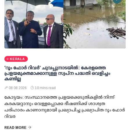
KERALA
'റൂം ഫോര്‍ റിവര്‍' ചുവപ്പുനാടയില്‍: കേരളത്തെ
പ്രളയമുക്തമാക്കാനുള്ള സ്വപ്ന പദ്ധതി വെളിച്ചം
കണ്ടില്ല
08 08 2026
10 mins read
കോട്ടയം: സംസ്ഥാനത്തെ പ്രളയക്കെടുതികളില്‍ നിന്ന്
കരകയറ്റാനും വെള്ളപ്പൊക്ക ഭീഷണിക്ക് ശാശ്വത
പരിഹാരം കാണാനുമായി പ്രഖ്യാപിച്ച പ്രഖ്യാപിത റൂം ഫോര്‍
റിവര
READ MORE