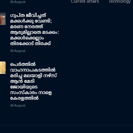
Current affairs
Technology
06 August
ഗുപ്ത ജീവിച്ചത്
മക്കള്‍ക്കു വേണ്ടി;
മരണ നേരത്ത്
ആരുമില്ലാതെ മടക്കം:
മക്കള്‍ക്കെല്ലാം
തിരക്കോട് തിരക്ക്
06 August
പെർത്തിൽ
വാഹനാപകടത്തിൽ
മരിച്ച മലയാളി നഴ്സ്
ആൻ മേരി
ജോയിയുടെ
സംസ്കാരം നാളെ
കേരളത്തിൽ
06 August