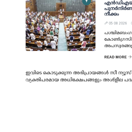
എന്‍ഡിഎയ
പുനര്‍നിര്‍ണയ
നീക്കം
05 08 2026
പശ്ചിമബംഗാള
കോണ്‍ഗ്രസില
അപസ്വരങ്ങള
READ MORE
ഇവിടെ കൊടുക്കുന്ന അഭിപ്രായങ്ങള്‍ സീ ന്യ
വ്യക്തിപരമായ അധിക്ഷേപങ്ങളും അശ്‌ളീല പദ