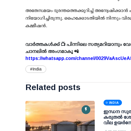
അതേസമയം ദുരന്തത്തെക്കുറിച്ച് അന്വേഷിക്കാന്‍
നിയോഗിച്ചിരുന്നു. ഹൈക്കോടതിയില്‍ നിന്നും വിര
കമ്മീഷന്‍.
വാർത്തകൾക്ക് 📺 പിന്നിലെ സത്യമറിയാനും വേ
ചാനലിൽ അംഗമാകൂ 📲
https://whatsapp.com/channel/0029VaAscUe
#India
Related posts
INDIA
ഇന്ധന സുരക്
കരുതല്‍ ശേഖ
വില ഉയര്‍ന്ന