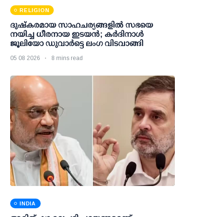
RELIGION
ദുഷ്കരമായ സാഹചര്യങ്ങളിൽ സഭയെ
നയിച്ച ധീരനായ ഇടയൻ; കർദിനാൾ
ജൂലിയോ ഡുവാർട്ടെ ലംഗ വിടവാങ്ങി
05 08 2026
8 mins read
INDIA