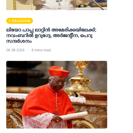
RELIGION
ലിയോ പാപ്പ ലാറ്റിൻ അമേരിക്കയിലേക്ക്;
നവംബറിൽ ഉറുഗ്വേ, അർജന്റീന, പെറു
സന്ദർശനം
06 08 2026
8 mins read