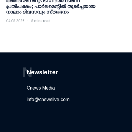
അമിത് ഷാ മറുപടി പറയണമെന്ന്
പ്രതിപക്ഷം; പാര്‍ലമെന്റില്‍ തുടര്‍ച്ചയായ
നാലാം ദിവസവും സ്തംഭനം
04 08 2026
8 mins read
N
Newsletter
Cnews Media
info@cnewslive.com