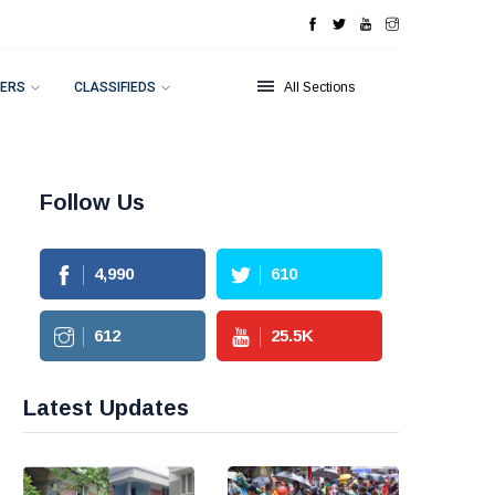
ERS
CLASSIFIEDS
All Sections
Follow Us
4,990
610
612
25.5
K
Latest Updates