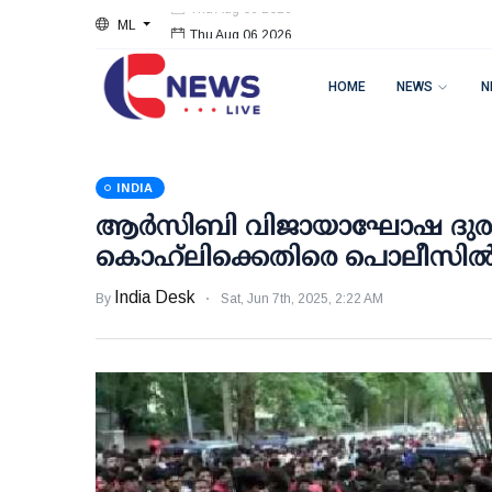
ML
Thu Aug 06 2026
HOME
NEWS
N
INDIA
ആര്‍സിബി വിജായാഘോഷ ദുരന്ത
കൊഹ്‌ലിക്കെതിരെ പൊലീസില്
India Desk
By
Sat, Jun 7th, 2025, 2:22 AM