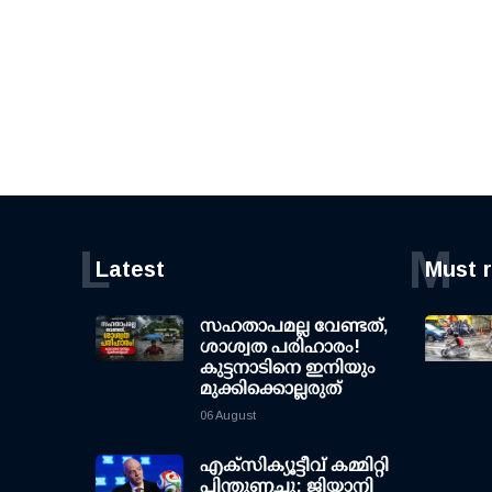
L
M
Latest
Must 
സഹതാപമല്ല വേണ്ടത്,
ശാശ്വത പരിഹാരം!
കുട്ടനാടിനെ ഇനിയും
മുക്കിക്കൊല്ലരുത്
06 August
എക്സിക്യൂട്ടീവ് കമ്മിറ്റി
പിന്തുണച്ചു; ജിയാനി