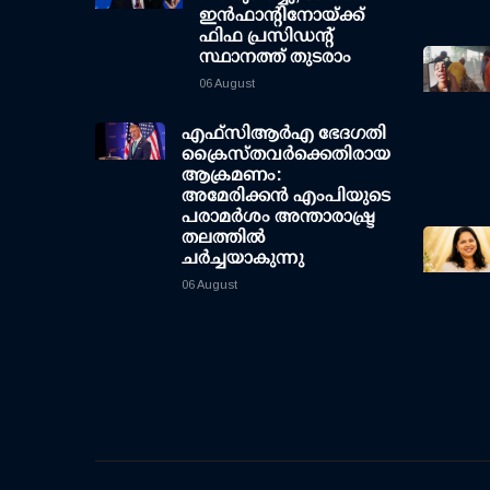
ഇന്‍ഫാന്റിനോയ്ക്ക്
ഫിഫ പ്രസിഡന്റ്
സ്ഥാനത്ത് തുടരാം
06 August
എഫ്‌സി‌ആര്‍‌എ ഭേദഗതി
ക്രൈസ്തവർക്കെതിരായ
ആക്രമണം:
അമേരിക്കൻ എംപിയുടെ
പരാമർശം അന്താരാഷ്ട്ര
തലത്തിൽ
ചർച്ചയാകുന്നു
06 August