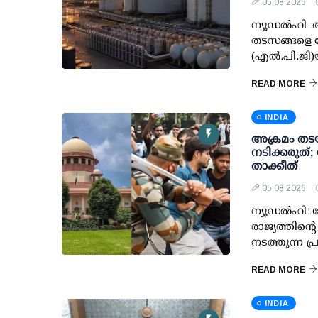
05 08 2026
ന്യൂഡല്‍ഹി:
തടസങ്ങളെ ന
(എല്‍.പി.ജി
READ MORE
INDIA
അക്രമം തടയ
നടിക്കരുത്
താക്കീത്
05 08 2026
ന്യൂഡല്‍ഹി: ച
രാജ്യത്തിന്റ
നടത്തുന്ന പ
READ MORE
INDIA