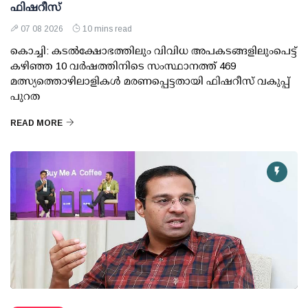
ഫിഷറീസ്
07 08 2026
10 mins read
കൊച്ചി: കടല്‍ക്ഷോഭത്തിലും വിവിധ അപകടങ്ങളിലുംപെട്ട്
കഴിഞ്ഞ 10 വര്‍ഷത്തിനിടെ സംസ്ഥാനത്ത് 469
മത്സ്യത്തൊഴിലാളികള്‍ മരണപ്പെട്ടതായി ഫിഷറീസ് വകുപ്പ്
പുറത
READ MORE