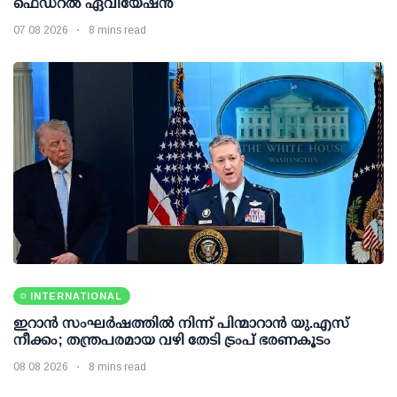
ഫെഡറല്‍ ഏവിയേഷന്‍
07 08 2026
8 mins read
INTERNATIONAL
ഇറാന്‍ സംഘര്‍ഷത്തില്‍ നിന്ന് പിന്മാറാന്‍ യു.എസ്
നീക്കം; തന്ത്രപരമായ വഴി തേടി ട്രംപ് ഭരണകൂടം
08 08 2026
8 mins read