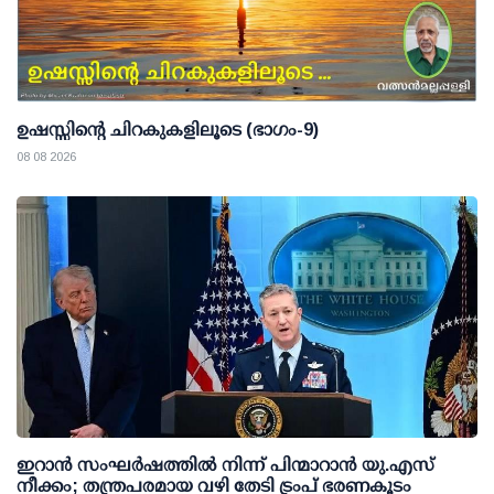
ഉഷസ്സിന്റെ ചിറകുകളിലൂടെ (ഭാഗം-9)
08 08 2026
ഇറാന്‍ സംഘര്‍ഷത്തില്‍ നിന്ന് പിന്മാറാന്‍ യു.എസ്
നീക്കം; തന്ത്രപരമായ വഴി തേടി ട്രംപ് ഭരണകൂടം