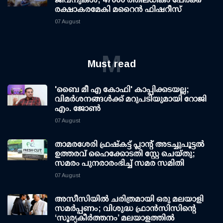
രക്ഷാകരമേകി മറൈന്‍ ഫിഷറീസ്
07 August
M
Must read
'ബൈ മീ എ കോഫി' കാപ്പിക്കടയല്ല;
വിമര്‍ശനങ്ങള്‍ക്ക് മറുപടിയുമായി റോജി
എം. ജോണ്‍
07 August
താമരശേരി ഫ്രഷ്കട്ട് പ്ലാന്റ് അടച്ചുപൂട്ടൽ
ഉത്തരവ് ഹൈക്കോടതി സ്റ്റേ ചെയ്തു;
സമരം പുനരാരംഭിച്ച് സമര സമിതി
07 August
അസീസിയിൽ ചരിത്രമായി ഒരു മലയാളി
സമർപ്പണം; വിശുദ്ധ ഫ്രാൻസിസിന്റെ
‘സൂര്യകീർത്തനം’ മലയാളത്തിൽ