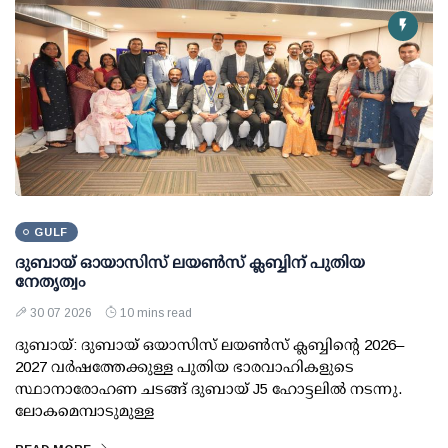
GULF
ദുബായ് ഓയാസിസ് ലയൺസ് ക്ലബ്ബിന് പുതിയ
നേതൃത്വം
30 07 2026
10 mins read
ദുബായ്: ദുബായ് ഒയാസിസ് ലയൺസ് ക്ലബ്ബിന്റെ 2026–
2027 വർഷത്തേക്കുള്ള പുതിയ ഭാരവാഹികളുടെ
സ്ഥാനാരോഹണ ചടങ്ങ് ദുബായ് J5 ഹോട്ടലിൽ നടന്നു.
ലോകമെമ്പാടുമുള്ള