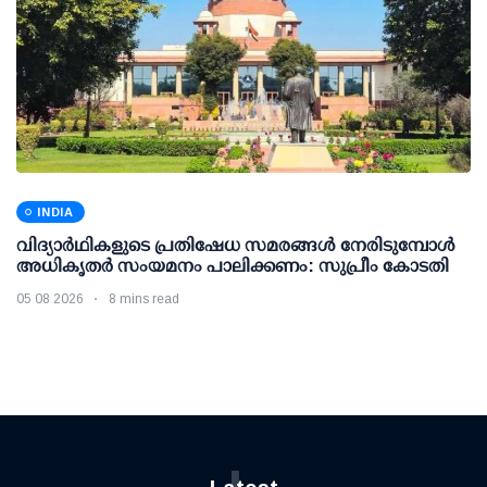
INDIA
വിദ്യാര്‍ഥികളുടെ പ്രതിഷേധ സമരങ്ങള്‍ നേരിടുമ്പോള്‍
അധികൃതര്‍ സംയമനം പാലിക്കണം: സുപ്രീം കോടതി
05 08 2026
8 mins read