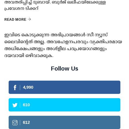
അവതരിപ്പിച്ച് ദുബായ്. ബുർജ് ഖലീഫയിലേക്കുള്ള
പ്രവേശന ടിക്കറ്
READ MORE
ഇവിടെ കൊടുക്കുന്ന അഭിപ്രായങ്ങള്‍ സീ ന്യൂസ്
ലൈവിന്റെത് അല്ല. അവഹേളനപരവും വ്യക്തിപരമായ
അധിക്ഷേപങ്ങളും അശ്‌ളീല പദപ്രയോഗങ്ങളും
ദയവായി ഒഴിവാക്കുക.
Follow Us
4,990
610
612