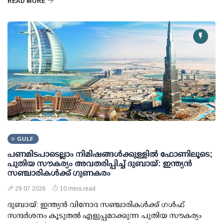
READ MORE
GULF
പണമിടപാടെല്ലാം നിമിഷങ്ങൾക്കുള്ളിൽ ഫോണിലൂടെ;
പുതിയ സൗകര്യം അവതരിപ്പിച്ച് ദുബായ്: ഇന്ത്യൻ
സഞ്ചാരികൾക്ക് ഗുണകരം
29 07 2026
10 mins read
ദുബായ്: ഇന്ത്യൻ വിനോദ സഞ്ചാരികൾക്ക് ഗൾഫ്
സന്ദർശനം കൂടുതൽ എളുപ്പമാക്കുന്ന പുതിയ സൗകര്യം