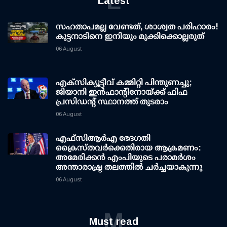
L
Latest
സഹതാപമല്ല വേണ്ടത്, ശാശ്വത പരിഹാരം!
കുട്ടനാടിനെ ഇനിയും മുക്കിക്കൊല്ലരുത്
06 August
എക്സിക്യൂട്ടീവ് കമ്മിറ്റി പിന്തുണച്ചു;
ജിയാനി ഇന്‍ഫാന്റിനോയ്ക്ക് ഫിഫ
പ്രസിഡന്റ് സ്ഥാനത്ത് തുടരാം
06 August
എഫ്‌സി‌ആര്‍‌എ ഭേദഗതി
ക്രൈസ്തവർക്കെതിരായ ആക്രമണം:
അമേരിക്കൻ എംപിയുടെ പരാമർശം
അന്താരാഷ്ട്ര തലത്തിൽ ചർച്ചയാകുന്നു
06 August
M
Must read