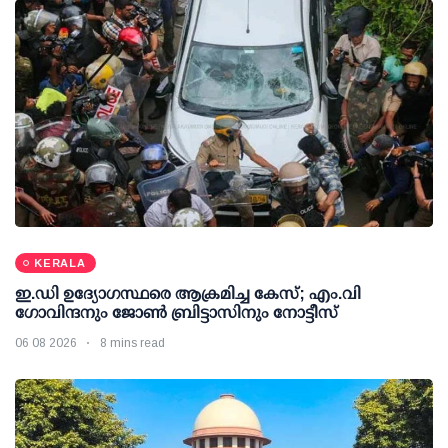
KERALA
ഇ.ഡി ഉദ്യോഗസ്ഥരെ ആക്രമിച്ച കേസ്; എം.വി
ഗോവിന്ദനും ജോണ്‍ ബ്രിട്ടാസിനും നോട്ടീസ്
06 08 2026
8 mins read