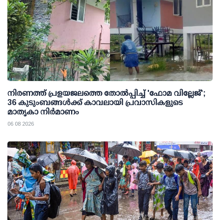
നിരണത്ത് പ്രളയജലത്തെ തോല്‍പ്പിച്ച് 'ഫോമ വില്ലേജ്';
36 കുടുംബങ്ങള്‍ക്ക് കാവലായി പ്രവാസികളുടെ
മാതൃകാ നിര്‍മാണം
06 08 2026