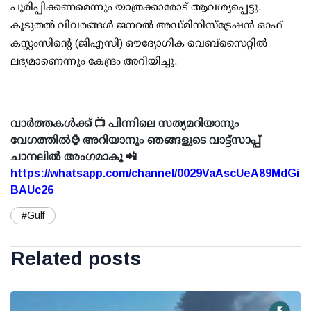
പൂരിപ്പിക്കണമെന്നും യാത്രക്കാരോട് ആവശ്യപ്പെട്ടു.
കൂടുതൽ വിവരങ്ങൾ ജനറൽ അഡ്മിനിസ്ട്രേഷൻ ഓഫ്
കസ്റ്റംസിന്റെ (ജിഎസി) ഔദ്യോഗിക വെബ്‌സൈറ്റിൽ
ലഭ്യമാണെന്നും കേന്ദ്രം അറിയിച്ചു.
വാർത്തകൾക്ക് 📺 പിന്നിലെ സത്യമറിയാനും
വേഗത്തിൽ⌚ അറിയാനും ഞങ്ങളുടെ വാട്ട്സാപ്പ്
ചാനലിൽ അംഗമാകൂ 📲
https://whatsapp.com/channel/0029VaAscUeA89MdGi
BAUc26
#Gulf
Related posts