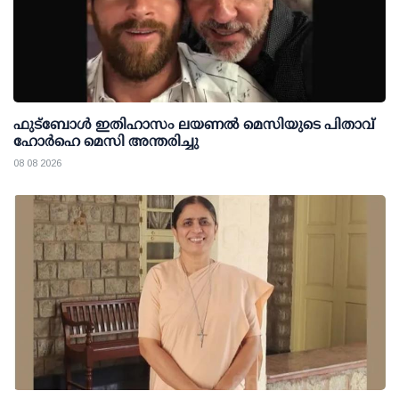
ഫുട്ബോൾ ഇതിഹാസം ലയണൽ മെസിയുടെ പിതാവ്
ഹോർഹെ മെസി അന്തരിച്ചു
08 08 2026