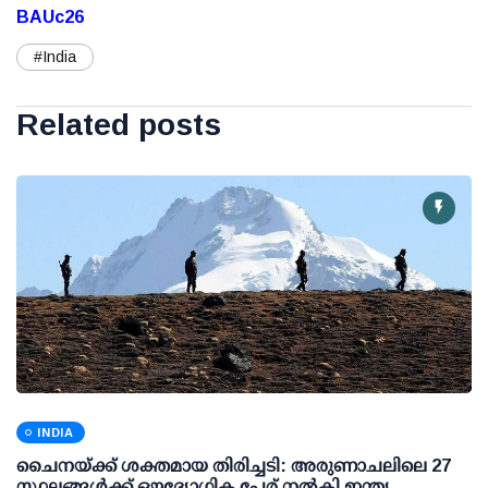
BAUc26
#India
Related posts
INDIA
ചൈനയ്ക്ക് ശക്തമായ തിരിച്ചടി: അരുണാചലിലെ 27
സ്ഥലങ്ങള്‍ക്ക് ഔദ്യോഗിക പേര് നല്‍കി ഇന്ത്യ