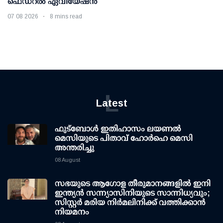
ഫെഡറല്‍ ഏവിയേഷന്‍
07 08 2026
8 mins read
L
Latest
ഫുട്ബോൾ ഇതിഹാസം ലയണൽ
മെസിയുടെ പിതാവ് ഹോർഹെ മെസി
അന്തരിച്ചു
08 August
സഭയുടെ ആഗോള തീരുമാനങ്ങളിൽ ഇനി
ഇന്ത്യൻ സന്ന്യാസിനിയുടെ സാന്നിധ്യവും;
സിസ്റ്റർ മരിയ നിർമലിനിക്ക് വത്തിക്കാൻ
നിയമനം