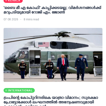
KERALA
'ബൈ മീ എ കോഫി' കാപ്പിക്കടയല്ല; വിമര്‍ശനങ്ങള്‍ക്ക്
മറുപടിയുമായി റോജി എം. ജോണ്‍
07 08 2026
8 mins read
INTERNATIONAL
ട്രംപിന്റെ കോപ്റ്ററിനരികെ യാത്രാ വിമാനം; സുരക്ഷാ
പ്രോട്ടോക്കോള്‍ ലംഘനത്തില്‍ അന്വേഷണവുമായി