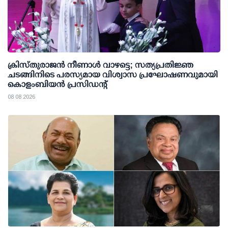
ക്രിസ്തുരാജൻ നീണാൾ വാഴട്ടെ; സത്യപ്രതിജ്ഞ
ചടങ്ങിനിടെ പരസ്യമായ വിശ്വാസ പ്രഘോഷണവുമായി
കൊളംബിയൻ പ്രസിഡന്റ്
08 08 2026