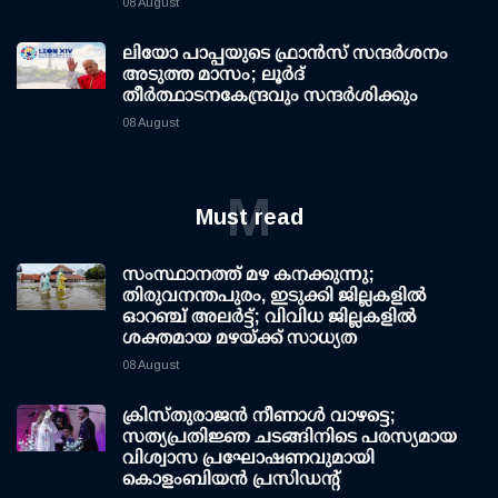
08 August
ലിയോ പാപ്പയുടെ ഫ്രാൻസ് സന്ദർശനം
അടുത്ത മാസം; ലൂർദ്
തീർത്ഥാടനകേന്ദ്രവും സന്ദർശിക്കും
08 August
M
Must read
സംസ്ഥാനത്ത് മഴ കനക്കുന്നു;
തിരുവനന്തപുരം, ഇടുക്കി ജില്ലകളിൽ
ഓറഞ്ച് അലർട്ട്; വിവിധ ജില്ലകളിൽ
ശക്തമായ മഴയ്ക്ക് സാധ്യത
08 August
ക്രിസ്തുരാജൻ നീണാൾ വാഴട്ടെ;
സത്യപ്രതിജ്ഞ ചടങ്ങിനിടെ പരസ്യമായ
വിശ്വാസ പ്രഘോഷണവുമായി
കൊളംബിയൻ പ്രസിഡന്റ്