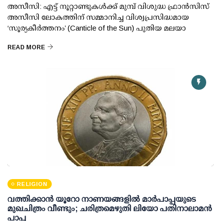
അസീസി: എട്ട് നൂറ്റാണ്ടുകൾക്ക് മുമ്പ് വിശുദ്ധ ഫ്രാൻസിസ്
അസീസി ലോകത്തിന് സമ്മാനിച്ച വിശ്വപ്രസിദ്ധമായ
‘സൂര്യകീർത്തനം’ (Canticle of the Sun) പുതിയ മലയാ
READ MORE
RELIGION
വത്തിക്കാൻ യൂറോ നാണയങ്ങളിൽ മാർപാപ്പയുടെ
മുഖചിത്രം വീണ്ടും; ചരിത്രമെഴുതി ലിയോ പതിനാലാമൻ
പാപ്പ