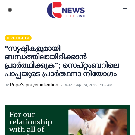
RELIGION
"സൃഷ്ടികളുമായി
ബന്ധത്തിലായിരിക്കാൻ
പ്രാർത്ഥിക്കുക"; സെപ്റ്റംബറിലെ
പാപ്പയുടെ പ്രാർത്ഥനാ നിയോഗം
Pope's prayer intention
By
Wed, Sep 3rd, 2025, 7:06 AM