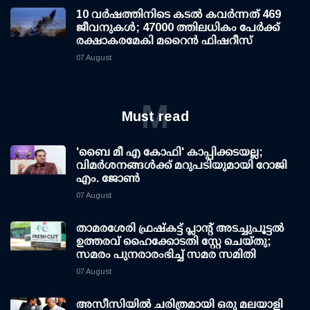
10 വര്‍ഷത്തിനിടെ കടല്‍ കവര്‍ന്നത് 469
ജീവനുകള്‍; 47000 ത്തിലധികം പേര്‍ക്ക്
രക്ഷാകരമേകി മറൈന്‍ ഫിഷറീസ്
07 August
M
Must read
'ബൈ മീ എ കോഫി' കാപ്പിക്കടയല്ല;
വിമര്‍ശനങ്ങള്‍ക്ക് മറുപടിയുമായി റോജി
എം. ജോണ്‍
07 August
താമരശേരി ഫ്രഷ്കട്ട് പ്ലാന്റ് അടച്ചുപൂട്ടൽ
ഉത്തരവ് ഹൈക്കോടതി സ്റ്റേ ചെയ്തു;
സമരം പുനരാരംഭിച്ച് സമര സമിതി
07 August
അസീസിയിൽ ചരിത്രമായി ഒരു മലയാളി