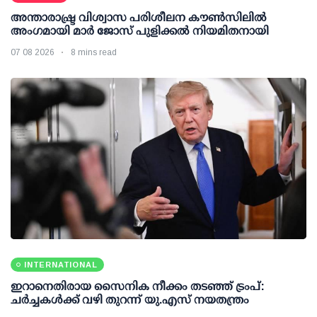
അന്താരാഷ്ട്ര വിശ്വാസ പരിശീലന കൗണ്‍സിലില്‍
അംഗമായി മാര്‍ ജോസ് പുളിക്കല്‍ നിയമിതനായി
07 08 2026
8 mins read
INTERNATIONAL
ഇറാനെതിരായ സൈനിക നീക്കം തടഞ്ഞ് ട്രംപ്:
ചര്‍ച്ചകള്‍ക്ക് വഴി തുറന്ന് യു.എസ് നയതന്ത്രം