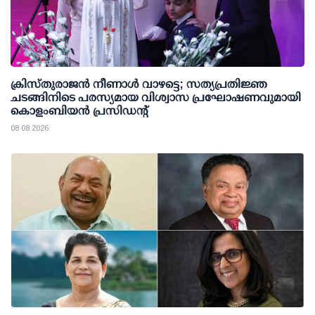
ക്രിസ്തുരാജൻ നീണാൾ വാഴട്ടെ; സത്യപ്രതിജ്ഞ
ചടങ്ങിനിടെ പരസ്യമായ വിശ്വാസ പ്രഘോഷണവുമായി
കൊളംബിയൻ പ്രസിഡന്റ്
08 08 2026