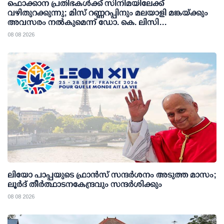
ഫൊക്കാന പ്രതിഭകള്‍ക്ക് സിനിമയിലേക്ക്
വഴിതുറക്കുന്നു; മിസ് റണ്ണറപ്പിനും മലയാളി മങ്കയ്ക്കും
അവസരം നല്‍കുമെന്ന് ഡോ. കെ. ലിസി
ഫെര്‍ണാണ്ടസ്
08 08 2026
ലിയോ പാപ്പയുടെ ഫ്രാൻസ് സന്ദർശനം അടുത്ത മാസം;
ലൂർദ് തീർത്ഥാടനകേന്ദ്രവും സന്ദർശിക്കും
08 08 2026