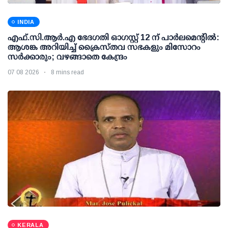
INDIA
എഫ്.സി.ആര്‍.എ ഭേദഗതി ഓഗസ്റ്റ് 12 ന് പാര്‍ലമെന്റില്‍:
ആശങ്ക അറിയിച്ച് ക്രൈസ്തവ സഭകളും മിസോറം
സര്‍ക്കാരും; വഴങ്ങാതെ കേന്ദ്രം
07 08 2026
8 mins read
KERALA