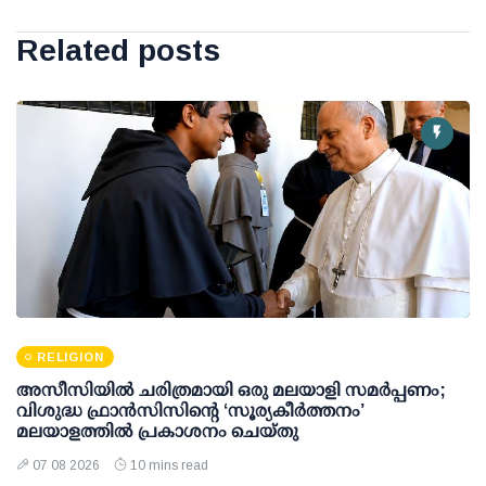
Related posts
RELIGION
അസീസിയിൽ ചരിത്രമായി ഒരു മലയാളി സമർപ്പണം;
വിശുദ്ധ ഫ്രാൻസിസിന്റെ ‘സൂര്യകീർത്തനം’
മലയാളത്തിൽ പ്രകാശനം ചെയ്തു
07 08 2026
10 mins read